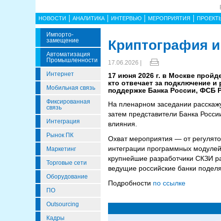
НОВОСТИ
АНАЛИТИКА
ИНТЕРВЬЮ
МЕРОПРИЯТИЯ
ПРОЕКТ
Импорто­
Замещение
Криптография и
Автоматизация
Промышленности
17.06.2026 |
Интернет
17 июня 2026 г. в Москве прой
кто отвечает за подключение и
Мобильная связь
поддержке Банка России, ФСБ 
Фиксированная
На пленарном заседании расскаж
связь
затем представители Банка Росси
Интеграция
влияния.
Рынок ПК
Охват мероприятия — от регулято
интеграции программных модулей 
Маркетинг
крупнейшие разработчики СКЗИ ра
Торговые сети
ведущие российские банки подел
Оборудование
Подробности
по ссылке
ПО
Outsourcing
Кадры