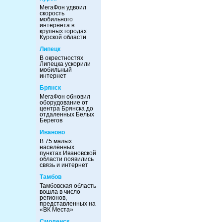
МегаФон удвоил
скорость
мобильного
интернета в
крупных городах
Курской области
Липецк
В окрестностях
Липецка ускорили
мобильный
интернет
Брянск
МегаФон обновил
оборудование от
центра Брянска до
отдаленных Белых
Берегов
Иваново
В 75 малых
населённых
пунктах Ивановской
области появились
связь и интернет
Тамбов
Тамбовская область
вошла в число
регионов,
представленных на
«ВК Места»
Смоленск