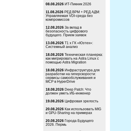
08.08.2026
ИТ-Пикник 2026
11.08.2026
РЕД ВРМ + РЕД АДМ:
Управляемая VDI-среда без
компромиссов
12.08.2026
За вклад в
безопасность цифрового
будущего. Прием заявок
13.08.2026
Т1 x ГК «Юзтех»:
Системный анализ
18.08.2026
Техническая планерка:
как мигрировать на Astra Linux с
помощью Astra Migration
18.08.2026
Инфраструктура для
разработки на гиперскорости:
сервисы самообслуживания и
MCP в HyperDrive
18.08.2026
Deep Patch: Что
должен уметь ИБ-инженер
19.08.2026
Цифровая зрелость
20.08.2026
Как использовать MIG
и GPU-Sharing на примерах
20.08.2026
Города Будущего
2026. Пермь