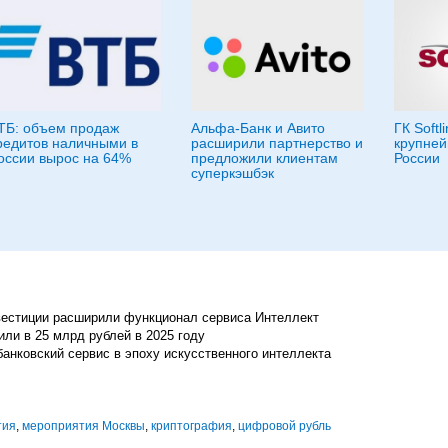
ТБ: объем продаж
Альфа-Банк и Авито
ГК Softl
редитов наличными в
расширили партнерство и
крупней
оссии вырос на 64%
предложили клиентам
России
суперкэшбэк
вестиции расширили функционал сервиса Интеллект
ли в 25 млрд рублей в 2025 году
банковский сервис в эпоху искусственного интеллекта
тия
,
мероприятия Москвы
,
криптография
,
цифровой рубль