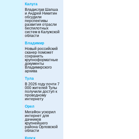
Калуга
Владислав Шапша
и Андрей Никитин
обсудили
перспективы
развития отрасли
беспилотных
систем в Калужской
области
Владимир
Новый российский
сканер поможет
сохранить
крупноформатные
документы
Владимирского
архива
Тула
В 2026 году почти 7
000 жителей Тулы
получили доступ к
проводному
интернету
Орел
МегаФон ускорил
интернет для
дачников
крупнейшего
района Орловской
области
Курск