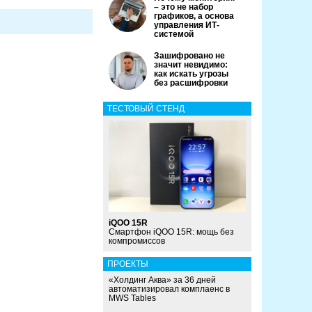
– это не набор
графиков, а основа
управления ИТ-
системой
Зашифровано не
значит невидимо:
как искать угрозы
без расшифровки
ТЕСТОВЫЙ СТЕНД
iQOO 15R
Смартфон iQOO 15R: мощь без
компромиссов
ПРОЕКТЫ
«Холдинг Аква» за 36 дней
автоматизировал комплаенс в
MWS Tables