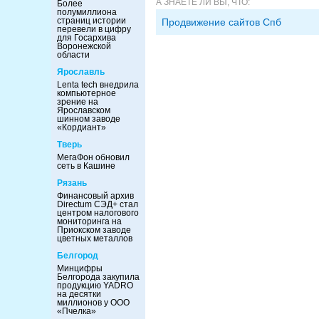
А ЗНАЕТЕ ЛИ ВЫ, ЧТО:
Более
полумиллиона
страниц истории
Продвижение сайтов Спб
перевели в цифру
для Госархива
Воронежской
области
Ярославль
Lenta tech внедрила
компьютерное
зрение на
Ярославском
шинном заводе
«Кордиант»
Тверь
МегаФон обновил
сеть в Кашине
Рязань
Финансовый архив
Directum СЭД+ стал
центром налогового
мониторинга на
Приокском заводе
цветных металлов
Белгород
Минцифры
Белгорода закупила
продукцию YADRO
на десятки
миллионов у ООО
«Пчелка»