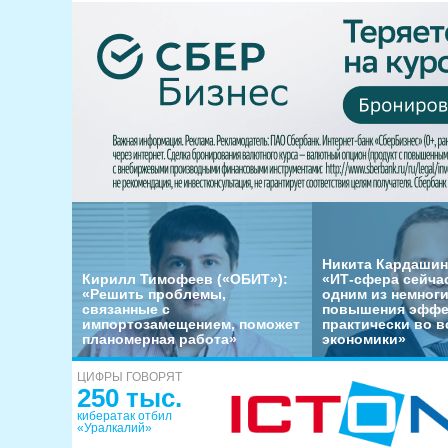
Никита Кардашин
Кирилл Тимофеев («ОБИТ»):
«ИТ-сфера сейча
«Решить проблемы,
одним из немног
связанные с
повышения эффе
импортозамещением, поможет
практически во в
планомерная работа»
экономики»
ЦИФРЫ ГОВОРЯТ
250 тыс.
кибератак отбил
«Уралкалий»