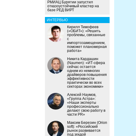
РМИАЦ Бурятии запустил
отказоустойчивый кластер на
базе РЕД ВИРТ
ИНТЕРВЬЮ
Кирилл Тимофеев
(«ОБИТ»): «Решить
проблемы, связанные
с
импортозамещением,
поможет планомерная
работа»
Никита Кардашин
(Naumen): «ИТ-сфера
сейчас остается
одним из немногих
драйверов повышения
эффективности
практически во всех
секторах экономики»
Алексей Наумов,
«Группа Астра»:
«Наши эксперты
профессионально
делают свою работу в
части PR»
Максим Березин (Orion
soft): «Российский
рынок развивается
под эгидой