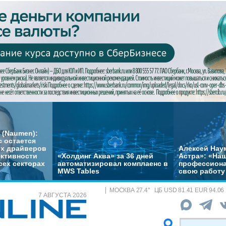
 (Naumen):
с остается
их драйверов
Алексей Нау
ктивности
«Холдинг Аква» за 36 дней
Астра»: «На
сех секторах
автоматизировал комплаенс в
профессиона
MWS Tables
свою работу 
МОСКВА
27.4
°
ЦБ
USD 81.41 EUR 94.06
7 АВГУСТА 2026