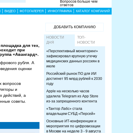
Вопросов больше чем
ответов
Ы
ВИДЕО
ФОТОГАЛЕРЕЯ
ИНФОГРАФИКА
КАТАЛОГ КОМПАНИЙ
ДОБАВИТЬ КОМПАНИЮ
НОВОСТИ
ТОП-
ДНЯ
НОВОСТИ
площадка для тех,
роходит при
«Перспективный мониторинг»
руппа «Авангард».
зафиксировал крупную утечку
медицинских данных россиян в
фрового рубля. А
июле
оведения оценки
Российский рынок ПО для ИИ
достигнет 95 млрд рублей к 2030
х вопросов
году
ляторы и
Apple на несколько часов
 действий, а
удалила Telegram из App Store
нные советы.
из-за запрещенного контента
«Тантор Лабс» стала
владельцем СУБД «Персей»
Основные ИТ-конференции и
мероприятия по цифровизации
в Москве на неделе 3 - 9 августа