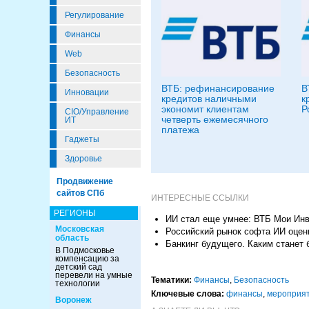
Регулирование
Финансы
Web
Безопасность
ВТБ: рефинансирование
В
Инновации
кредитов наличными
к
экономит клиентам
Р
CIO/Управление
четверть ежемесячного
ИТ
платежа
Гаджеты
Здоровье
Продвижение
сайтов СПб
ИНТЕРЕСНЫЕ ССЫЛКИ
РЕГИОНЫ
ИИ стал еще умнее: ВТБ Мои Ин
Московская
Российский рынок софта ИИ оцени
область
Банкинг будущего. Каким станет 
В Подмосковье
компенсацию за
детский сад
перевели на умные
Тематики:
Финансы
,
Безопасность
технологии
Ключевые слова:
финансы
,
мероприя
Воронеж