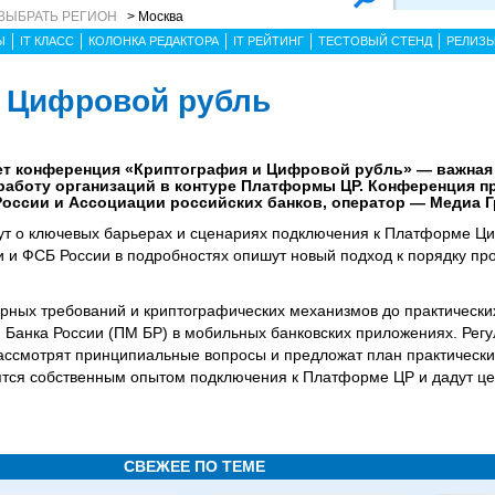
ВЫБРАТЬ РЕГИОН
> Москва
Ы
IT КЛАСС
КОЛОНКА РЕДАКТОРА
IT РЕЙТИНГ
ТЕСТОВЫЙ СТЕНД
РЕЛИЗ
 Цифровой рубль
дет конференция «Криптография и Цифровой рубль» — важная 
 работу организаций в контуре Платформы ЦР. Конференция п
России и Ассоциации российских банков, оператор — Медиа Г
ут о ключевых барьерах и сценариях подключения к Платформе Ци
и и ФСБ России в подробностях опишут новый подход к порядку пр
рных требований и криптографических механизмов до практически
Банка России (ПМ БР) в мобильных банковских приложениях. Регу
ссмотрят принципиальные вопросы и предложат план практических
ятся собственным опытом подключения к Платформе ЦР и дадут це
СВЕЖЕЕ ПО ТЕМЕ