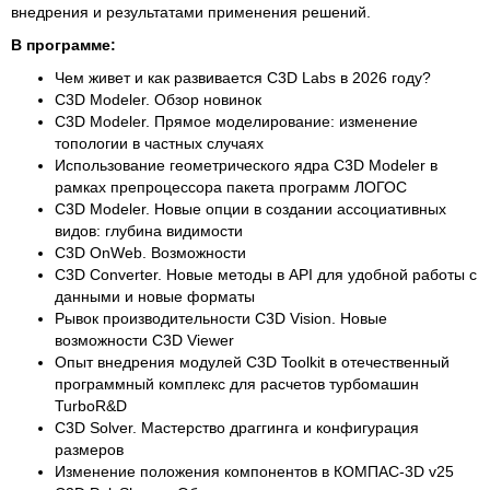
внедрения и результатами применения решений.
В программе:
Чем живет и как развивается C3D Labs в 2026 году?
C3D Modeler. Обзор новинок
C3D Modeler. Прямое моделирование: изменение
топологии в частных случаях
Использование геометрического ядра C3D Modeler в
рамках препроцессора пакета программ ЛОГОС
C3D Modeler. Новые опции в создании ассоциативных
видов: глубина видимости
C3D OnWeb. Возможности
C3D Converter. Новые методы в API для удобной работы с
данными и новые форматы
Рывок производительности C3D Vision. Новые
возможности C3D Viewer
Опыт внедрения модулей C3D Toolkit в отечественный
программный комплекс для расчетов турбомашин
TurboR&D
C3D Solver. Мастерство драггинга и конфигурация
размеров
Изменение положения компонентов в КОМПАС-3D v25