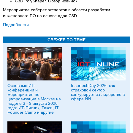
C3D PolyShaper. Обзор новинок
Мероприятие соберет экспертов в области разработки
инженерного ПО на основе ядра C3D
Подробности.
СВЕЖЕЕ ПО ТЕМЕ
Основные ИТ-
InsurtechDay 2026: как
конференции и
страховой сектор
мероприятия по
конкурирует за лидерство в
цифровизации в Москве на
сфере ИИ
неделе 3 - 9 августа 2026
года: ИТ-Пикник, Такси, IT
Founder Camp и другие