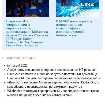
Основные ИТ-
В МИФИ начала работу
конференции и
летняя школа по
мероприятия по
криптографии и
цифровизации в Москве на
информационной
неделе 27 июля - 2 августа
безопасности
2026 года: Kuber
Community Day, Summer
Digital Fest, Будущее
исследований в
корпорациях и другие
ИНТЕРЕСНЫЕ ССЫЛКИ
infra.conf 2026
Ленобласть расширяет внедрение отечественных ИТ-решений
UserGate совместно c Merlion запустил постоянный демостенд
UserGate NGFW для тестирования сценариев кибербезопасности
«Диасофт» выпустил AI-driven версию экосистемы Digital Q для
конвейерного производства программных продуктов
Wildberries тестирует корпоративный мессенджер: новые игроки
меняют ландшафт российских коммуникаций