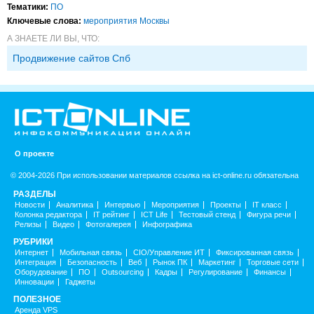
Тематики:
ПО
Ключевые слова:
мероприятия Москвы
А ЗНАЕТЕ ЛИ ВЫ, ЧТО:
Продвижение сайтов Спб
О проекте
© 2004-2026 При использовании материалов ссылка на ict-online.ru обязательна
РАЗДЕЛЫ
Новости
Аналитика
Интервью
Мероприятия
Проекты
IT класс
Колонка редактора
IT рейтинг
ICT Life
Тестовый стенд
Фигура речи
Релизы
Видео
Фотогалерея
Инфографика
РУБРИКИ
Интернет
Мобильная связь
CIO/Управление ИТ
Фиксированная связь
Интеграция
Безопасность
Веб
Рынок ПК
Маркетинг
Торговые сети
Оборудование
ПО
Outsourcing
Кадры
Регулирование
Финансы
Инновации
Гаджеты
ПОЛЕЗНОЕ
Аренда VPS