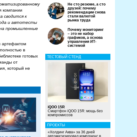
томатизированному
Не сто резюме, а сто
друзей: почему
ия компании
рекомендации снова
а сводится к
стали валютой
рынка труда
кода и автотесты
 на промышленные
Почему мониторинг
– это не набор
графиков, а основа
управления ИТ-
ым артефактом
системой
 полностью в
библиотеке готовых
ТЕСТОВЫЙ СТЕНД
оманды от
ия, который не
iQOO 15R
Смартфон iQOO 15R: мощь без
компромиссов
ПРОЕКТЫ
«Холдинг Аква» за 36 дней
автоматизировал комплаенс в
ine выстраивает