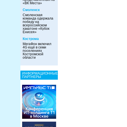
«ВК Места»
Смоленск
Смоленская
команда одержала
победу на
всероссийском
хакатоне «Кубок
Енисея»
Кострома
МегаФон включил
4G ещё в семи
поселениях
Костромской
области
ИНФОРМАЦИОННЫЕ
ПАРТНЕРЫ