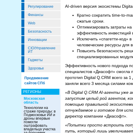
AI-driven версия экосистемы Digit
Регулирование
Кратно сократить time-to-m
Финансы
сжатые сроки.
Web
Оптимизировать затраты на
Безопасность
эффективность инвестиций в
Исключить «спагетти-код» в
Инновации
человеческие ресурсы для в
CIO/Управление
Повысить безопасность реш
ИТ
специализированных модул
Гаджеты
Эффективность нового подхода по
Здоровье
специалистов «Диасофт» смогла п
прототип Digital Q.CRM всего за 
Продвижение
заняли всего 3 месяца силами ком
сайтов СПб
РЕГИОНЫ
«В Digital Q.CRM AI-агенты уже
запустим целый рой агентов, ко
Московская
область
помощью правильной экосистемы
Технологии на
отчуждаемое и готовое для исп
страже природы: в
Подмосковье ИИ и
директор компании «Диасофт».
дроны впервые
помогли
«Попытки просто встроить попу
оштрафовать
владельца участка
путь, который лишь увеличивает
за борщевик