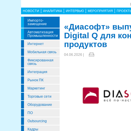
НОВОСТИ
АНАЛИТИКА
ИНТЕРВЬЮ
МЕРОПРИЯТИЯ
ПРОЕКТ
Импорто­
Замещение
«Диасофт» выпу
Автоматизация
Digital Q для 
Промышленности
продуктов
Интернет
Мобильная связь
04.06.2026 |
Фиксированная
связь
Интеграция
Рынок ПК
Маркетинг
Торговые сети
Оборудование
ПО
Outsourcing
Кадры