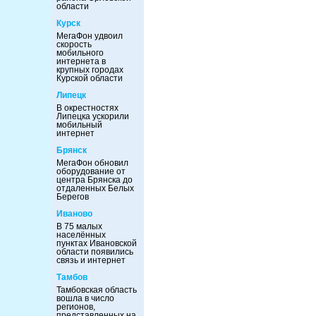
области
Курск
МегаФон удвоил
скорость
мобильного
интернета в
крупных городах
Курской области
Липецк
В окрестностях
Липецка ускорили
мобильный
интернет
Брянск
МегаФон обновил
оборудование от
центра Брянска до
отдаленных Белых
Берегов
Иваново
В 75 малых
населённых
пунктах Ивановской
области появились
связь и интернет
Тамбов
Тамбовская область
вошла в число
регионов,
представленных на