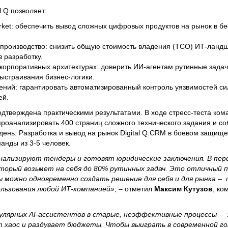
al Q позволяет:
arket: обеспечить вывод сложных цифровых продуктов на рынок в б
 производство: снизить общую стоимость владения (TCO) ИТ-ланд
 разработку.
 корпоративных архитектурах: доверить ИИ-агентам рутинные зада
ыстраивания бизнес-логики.
ений: гарантировать автоматизированный контроль уязвимостей с
ей.
дтверждена практическими результатами. В ходе стресс-теста кома
роанализировать 400 страниц сложного технического задания и с
1 день. Разработка и вывод на рынок Digital Q.CRM в боевом защищ
анды из 3-5 человек.
 анализируют тендеры и готовят юридические заключения. В пе
торый возьмет на себя до 80% рутинных задач. Это отличный п
 можно одновременно создать решение для себя и для рынка –
ользования любой ИТ-компанией»
, – отметил
Максим Кутузов
, ко
лярных AI-ассистентов в старые, неэффективные процессы –
 хаос и раздувает бюджеты. Чтобы выиграть в современной гон