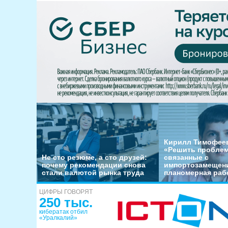
Кирилл Тимофеев
«Решить пробле
Не сто резюме, а сто друзей:
связанные с
почему рекомендации снова
импортозамещени
стали валютой рынка труда
планомерная раб
ЦИФРЫ ГОВОРЯТ
250 тыс.
кибератак отбил
«Уралкалий»