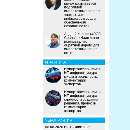
рынок развивается
под эгидой
импортозамещения и
«закрытия»
инфраструктур для
обеспечения
безопасности»
Андрей Козлов («ЭОС
Софт»): «Надо четко
понимать, что
обратной дороги для
импортозамещения
нет»
АНАЛИТИКА
Импортонезависимая
ИТ-инфраструктура:
мифы и реальность,
комментарии
экспертов
Импортонезависимая
ИТ-инфраструктура:
сложности создания,
решения, прогнозы,
комментарии
экспертов
МЕРОПРИЯТИЯ
08.08.2026
ИТ-Пикник 2026