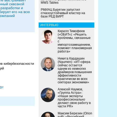
MWS Tables
нный сквозной
-разработки и
РМИАЦ Бурятии запустил
ирует его на всю
отказоустойчивый кластер на
компаний
базе РЕД ВИРТ
ИНТЕРВЬЮ
Кирилл Тимофеев
(«ОБИТ»): «Решить
проблемы, связанные
с
импортозамещением,
поможет планомерная
работа»
Никита Кардашин
(Naumen): «ИТ-сфера
ев кибербезопасности
сейчас остается
ций
одним из немногих
драйверов повышения
эффективности
практически во всех
секторах экономики»
фт
Алексей Наумов,
«Группа Астра»:
«Наши эксперты
профессионально
делают свою работу в
части PR»
Максим Березин (Orion
soft): «Российский