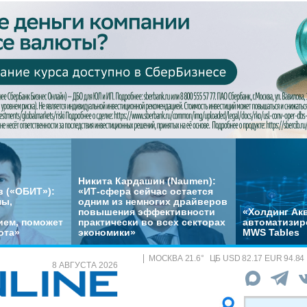
Никита Кардашин (Naumen):
 («ОБИТ»):
«ИТ-сфера сейчас остается
мы,
одним из немногих драйверов
повышения эффективности
«Холдинг Акв
ем, поможет
практически во всех секторах
автоматизир
ота»
экономики»
MWS Tables
МОСКВА
21.6
°
ЦБ
USD 82.17 EUR 94.84
8 АВГУСТА 2026