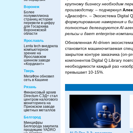
крупному бизнесу необходим пе
Воронеж
производству.
– подчеркнул
Алек
Более
«Диасофт». – Экосистема Digital 
полумиллиона
страниц истории
формулированию намерения и би
перевели в цифру
для Госархива
полностью делегируются AI-аге
Воронежской
рельсы и дает enterprise-комп
области
Ярославль
Обновленная AI-driven экосистема
Lenta tech внедрила
становится машиночитаемая спец
компьютерное
зрение на
закрытом контуре заказчика (on-p
Ярославском
компонентов Digital Q.Library по
шинном заводе
«Кордиант»
необходимости каждый раз «изобр
Тверь
превышает 10-15%.
МегаФон обновил
сеть в Кашине
Рязань
Финансовый архив
Directum СЭД+ стал
центром налогового
мониторинга на
Приокском заводе
цветных металлов
Белгород
Минцифры
Белгорода закупила
продукцию YADRO
ALD Pro 3.3: простота
T