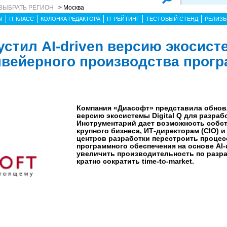
ВЫБРАТЬ РЕГИОН
> Москва
Ы
IT КЛАСС
КОЛОНКА РЕДАКТОРА
IT РЕЙТИНГ
ТЕСТОВЫЙ СТЕНД
РЕЛИЗ
стил AI-driven версию экосис
конвейерного производства про
Компания «Диасофт» представила обновл
версию экосистемы Digital Q для разраб
Инструментарий дает возможность собс
крупного бизнеса, ИТ-директорам (CIO) 
центров разработки перестроить процес
программного обеспечения на основе AI-
увеличить производительность по разраб
кратно сократить time-to-market.