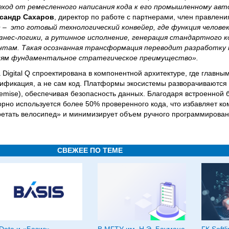
реход от ремесленного написания кода к его промышленному ав
сандр Сахаров
, директор по работе с партнерами, член правлен
Q –
это готовый технологический конвейер, где функция человек
знес-логики, а рутинное исполнение, генерация стандартного 
нтам. Такая осознанная трансформация переводит разработку
аниям фундаментальное стратегическое преимущество».
 Digital Q спроектирована в компонентной архитектуре, где главн
ификация, а не сам код. Платформы экосистемы разворачиваются
remise), обеспечивая безопасность данных. Благодаря встроенной 
вторно используется более 50% проверенного кода, что избавляет к
етать велосипед» и минимизирует объем ручного программирован
СВЕЖЕЕ ПО ТЕМЕ
Data и «Базис»
В МГТУ им. Н.Э. Баумана
ГК Softl