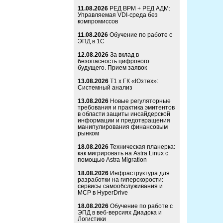
11.08.2026
РЕД ВРМ + РЕД АДМ:
Управляемая VDI-среда без
компромиссов
11.08.2026
Обучение по работе с
ЭПД в 1С
12.08.2026
За вклад в
безопасность цифрового
будущего. Прием заявок
13.08.2026
Т1 x ГК «Юзтех»:
Системный анализ
13.08.2026
Новые регуляторные
требования и практика эмитентов
в области защиты инсайдерской
информации и предотвращения
манипулирования финансовым
рынком
18.08.2026
Техническая планерка:
как мигрировать на Astra Linux с
помощью Astra Migration
18.08.2026
Инфраструктура для
разработки на гиперскорости:
сервисы самообслуживания и
MCP в HyperDrive
18.08.2026
Обучение по работе с
ЭПД в веб-версиях Диадока и
Логистики