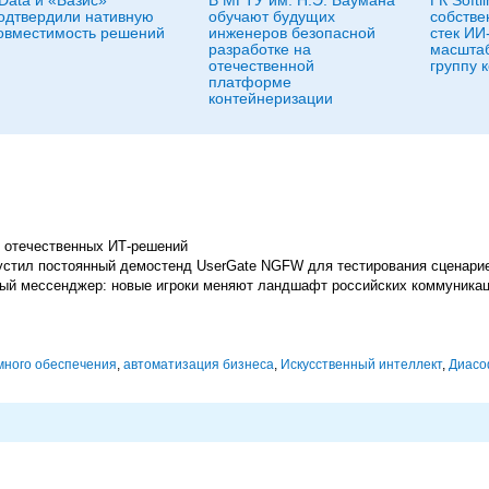
одтвердили нативную
обучают будущих
собстве
овместимость решений
инженеров безопасной
стек ИИ
разработке на
масштаб
отечественной
группу 
платформе
контейнеризации
 отечественных ИТ-решений
апустил постоянный демостенд UserGate NGFW для тестирования сценари
ивный мессенджер: новые игроки меняют ландшафт российских коммуника
много обеспечения
,
автоматизация бизнеса
,
Искусственный интеллект
,
Диасо