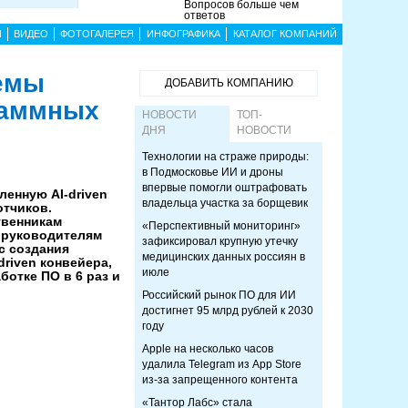
Вопросов больше чем
ответов
Ы
ВИДЕО
ФОТОГАЛЕРЕЯ
ИНФОГРАФИКА
КАТАЛОГ КОМПАНИЙ
темы
ДОБАВИТЬ КОМПАНИЮ
граммных
НОВОСТИ
ТОП-
ДНЯ
НОВОСТИ
Технологии на страже природы:
в Подмосковье ИИ и дроны
впервые помогли оштрафовать
енную AI-driven
владельца участка за борщевик
отчиков.
твенникам
«Перспективный мониторинг»
и руководителям
зафиксировал крупную утечку
с создания
медицинских данных россиян в
driven конвейера,
июле
отке ПО в 6 раз и
Российский рынок ПО для ИИ
достигнет 95 млрд рублей к 2030
году
Apple на несколько часов
удалила Telegram из App Store
из-за запрещенного контента
«Тантор Лабс» стала