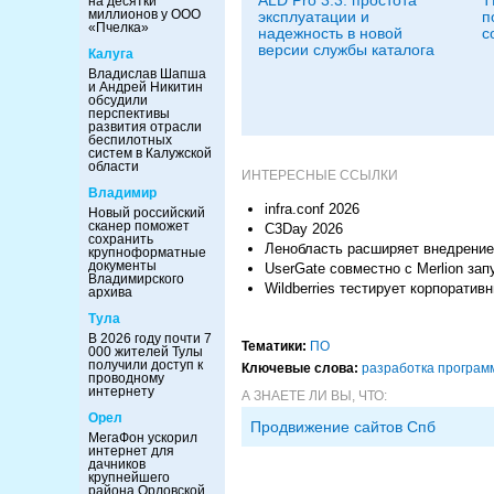
на десятки
миллионов у ООО
эксплуатации и
п
«Пчелка»
надежность в новой
с
версии службы каталога
Калуга
Владислав Шапша
и Андрей Никитин
обсудили
перспективы
развития отрасли
беспилотных
систем в Калужской
области
ИНТЕРЕСНЫЕ ССЫЛКИ
Владимир
infra.conf 2026
Новый российский
сканер поможет
C3Day 2026
сохранить
Ленобласть расширяет внедрение
крупноформатные
документы
UserGate совместно c Merlion з
Владимирского
Wildberries тестирует корпорат
архива
Тула
В 2026 году почти 7
Тематики:
ПО
000 жителей Тулы
получили доступ к
Ключевые слова:
разработка програм
проводному
интернету
А ЗНАЕТЕ ЛИ ВЫ, ЧТО:
Орел
Продвижение сайтов Спб
МегаФон ускорил
интернет для
дачников
крупнейшего
района Орловской