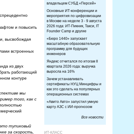
владельцем СУБД «Персей»
Основные ИТ-конференции и
еспрецедентно
мероприятия по цифровизации
в Москве на неделе 3 - 9 августа
2026 года: ИТ-Пикник, Такси, IT
шафтом и повысить
Founder Camp и другие
«Бюро 1440» запускает
чи, высвобождая
масштабную образовательную
программу для будущих
илами встроенных
инженеров
Яндекс отчитался по итогам II
нда из двух
квартала 2026 года: выручка
выросла на 16%
обрать работающий
енном контуре
Зачем устанавливать
сертификаты НУЦ Минцифры и
как это сделать на популярных
рспективе мы
операционных системах
ример того, как с
«Авито Авто» запустил умную
 полностью
карту АЗС с ИИ-прогнозом
ммерческий
Все новости
 это тупиковый
ке за скорость,
ИТ-КЛАСС