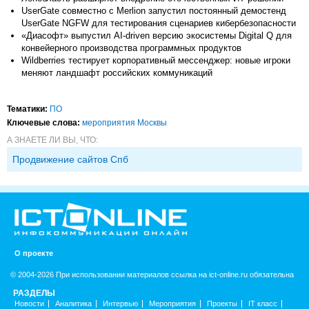
UserGate совместно c Merlion запустил постоянный демостенд
UserGate NGFW для тестирования сценариев кибербезопасности
«Диасофт» выпустил AI-driven версию экосистемы Digital Q для
конвейерного производства программных продуктов
Wildberries тестирует корпоративный мессенджер: новые игроки
меняют ландшафт российских коммуникаций
Тематики:
ПО
Ключевые слова:
мероприятия Москвы
А ЗНАЕТЕ ЛИ ВЫ, ЧТО:
Продвижение сайтов Спб
О проекте
© 2004-2026 При использовании материалов ссылка на ict-online.ru обязательна
РАЗДЕЛЫ
Новости
Аналитика
Интервью
Мероприятия
Проекты
IT класс