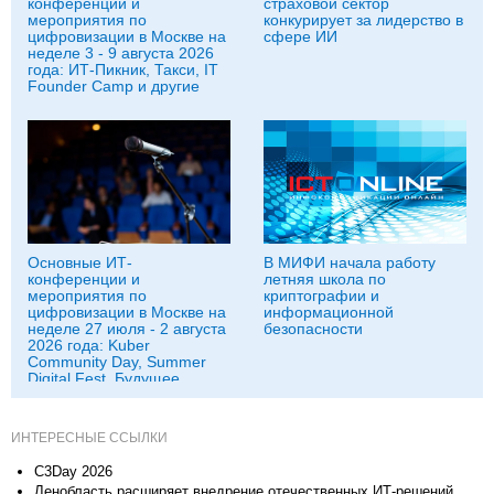
конференции и
страховой сектор
мероприятия по
конкурирует за лидерство в
цифровизации в Москве на
сфере ИИ
неделе 3 - 9 августа 2026
года: ИТ-Пикник, Такси, IT
Founder Camp и другие
Основные ИТ-
В МИФИ начала работу
конференции и
летняя школа по
мероприятия по
криптографии и
цифровизации в Москве на
информационной
неделе 27 июля - 2 августа
безопасности
2026 года: Kuber
Community Day, Summer
Digital Fest, Будущее
исследований в
корпорациях и другие
ИНТЕРЕСНЫЕ ССЫЛКИ
C3Day 2026
Ленобласть расширяет внедрение отечественных ИТ-решений