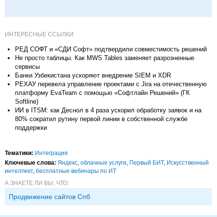
ИНТЕРЕСНЫЕ ССЫЛКИ
РЕД СОФТ и «СДИ Софт» подтвердили совместимость решений
Не просто таблицы. Как MWS Tables заменяет разрозненные
сервисы
Банки Узбекистана ускоряют внедрение SIEM и XDR
РЕХАУ перевела управление проектами с Jira на отечественную
платформу EvaTeam с помощью «Софтлайн Решений» (ГК
Softline)
ИИ в ITSM: как Деснол в 4 раза ускорил обработку заявок и на
80% сократил рутину первой линии в собственной службе
поддержки
Тематики:
Интеграция
Ключевые слова:
Яндекс
,
облачные услуги
,
Первый БИТ
,
Искусственный
интеллект
,
бесплатные вебинары по ИТ
А ЗНАЕТЕ ЛИ ВЫ, ЧТО:
Продвижение сайтов Спб