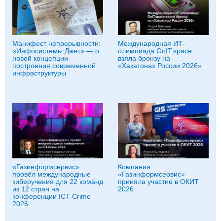
Манифест непрерывности:
Международная ИТ-
«Инфосистемы Джет» — о
олимпиада GoIT.space
новой концепции
взяла бронзу на
построения современной
«Хакатонах России 2026»
инфраструктуры
«Газинформсервис»
Компания
провёл международные
«Газинформсервис»
киберучения для 22 команд
приняла участие в ОКИТ
из 12 стран на
2026
конференции ICT-Crime
2026