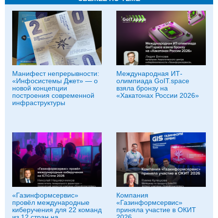
Манифест непрерывности:
Международная ИТ-
«Инфосистемы Джет» — о
олимпиада GoIT.space
новой концепции
взяла бронзу на
построения современной
«Хакатонах России 2026»
инфраструктуры
«Газинформсервис»
Компания
провёл международные
«Газинформсервис»
киберучения для 22 команд
приняла участие в ОКИТ
из 12 стран на
2026