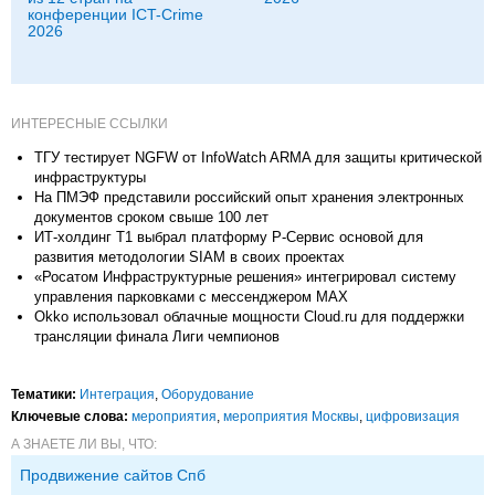
конференции ICT-Crime
2026
ИНТЕРЕСНЫЕ ССЫЛКИ
ТГУ тестирует NGFW от InfoWatch ARMA для защиты критической
инфраструктуры
На ПМЭФ представили российский опыт хранения электронных
документов сроком свыше 100 лет
ИТ-холдинг Т1 выбрал платформу Р-Сервис основой для
развития методологии SIAM в своих проектах
«Росатом Инфраструктурные решения» интегрировал систему
управления парковками с мессенджером МАХ
Okko использовал облачные мощности Cloud.ru для поддержки
трансляции финала Лиги чемпионов
Тематики:
Интеграция
,
Оборудование
Ключевые слова:
мероприятия
,
мероприятия Москвы
,
цифровизация
А ЗНАЕТЕ ЛИ ВЫ, ЧТО:
Продвижение сайтов Спб