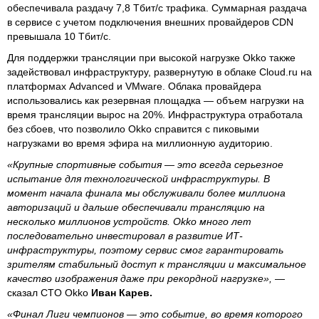
обеспечивала раздачу 7,8 Тбит/с трафика. Суммарная раздача
в сервисе с учетом подключения внешних провайдеров CDN
превышала 10 Тбит/с.
Для поддержки трансляции при высокой нагрузке Okko также
задействовал инфраструктуру, развернутую в облаке Cloud.ru на
платформах Advanced и VMware. Облака провайдера
использовались как резервная площадка — объем нагрузки на
время трансляции вырос на 20%. Инфраструктура отработала
без сбоев, что позволило Okko справится с пиковыми
нагрузками во время эфира на миллионную аудиторию.
«Крупные спортивные события — это всегда серьезное
испытание для технологической инфраструктуры. В
момент начала финала мы обслуживали более миллиона
авторизаций и дальше обеспечивали трансляцию на
несколько миллионов устройств. Okko много лет
последовательно инвестировал в развитие ИТ-
инфраструктуры, поэтому сервис смог гарантировать
зрителям стабильный доступ к трансляции и максимальное
качество изображения даже при рекордной нагрузке»,
—
сказал CTO Okko
Иван Карев.
«Финал Лиги чемпионов — это событие, во время которого