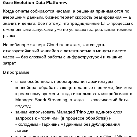
базе Evolution Data Platform».
Когда отчеты собираются часами, а решения принимаются по
вчерашним данным, бизнес теряет скорость реагирования — а
значит, и деньги. Все потому, что традиционные ETL-процессы с
ежедневными запусками уже не успевают за реальным темпом
рынка.
На вебинаре эксперт Cloud.ru покажет, как создать
отказоустойчивый конвейер с латентностью в минуты вместо
часов — без сложной работы с инфраструктурой и лишних
затрат.
В программе:
в чем особенность проектирования архитектуры
конвейера, обрабатывающего данные в режиме, близком
к реальному времени: когда использовать микробатчинг в
Managed Spark Streaming, а когда — классический батч-
подход;
зачем использовать Managed Trino для единого слоя
запросов к «горячим» (в процессе обработки) и
«холодным» (архивным) данным без дублирования
логики;
как организовать хранение слоев данных в Object Storage