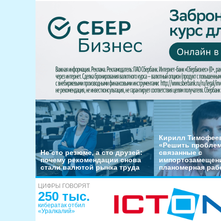
Кирилл Тимофеев
«Решить пробле
Не сто резюме, а сто друзей:
связанные с
почему рекомендации снова
импортозамещени
стали валютой рынка труда
планомерная раб
ЦИФРЫ ГОВОРЯТ
250 тыс.
кибератак отбил
«Уралкалий»