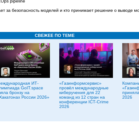
ps pipeline
чает за безопасность моделей и кто принимает решение о выводе м
СВЕЖЕЕ ПО ТЕМЕ
еждународная ИТ-
«Газинформсервис»
Компан
лимпиада GoIT.space
провёл международные
«Газин
зяла бронзу на
киберучения для 22
приняла
Хакатонах России 2026»
команд из 12 стран на
2026
конференции ICT-Crime
2026