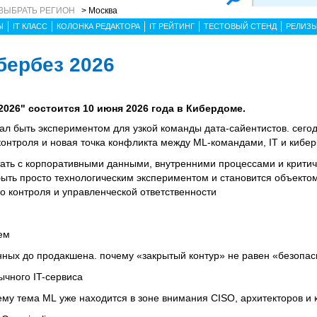
ВЫБРАТЬ РЕГИОН
> Москва
Ы
IT КЛАСС
КОЛОНКА РЕДАКТОРА
IT РЕЙТИНГ
ТЕСТОВЫЙ СТЕНД
РЕЛИЗ
ербез 2026
26" состоится 10 июня 2026 года в Кибердоме.
ал быть экспериментом для узкой команды дата-сайентистов. сегод
 контроля и новая точка конфликта между ML-командами, IT и кибе
тать с корпоративными данными, внутренними процессами и крити
быть просто технологическим экспериментом и становится объекто
о контроля и управленческой ответственности
ем
анных до продакшена. почему «закрытый контур» не равен «безопа
ычного IT-сервиса
ему тема ML уже находится в зоне внимания CISO, архитекторов и