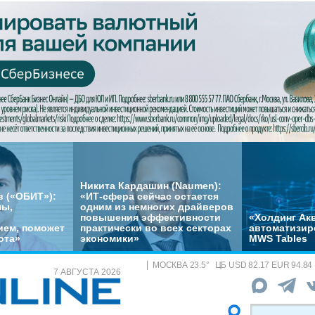
Никита Кардашин (Naumen):
 («ОБИТ»):
«ИТ-сфера сейчас остается
мы,
одним из немногих драйверов
повышения эффективности
«Холдинг Акв
ем, поможет
практически во всех секторах
автоматизир
ота»
экономики»
MWS Tables
МОСКВА
23.5
°
ЦБ
USD 82.17 EUR 94.84
7 АВГУСТА 2026