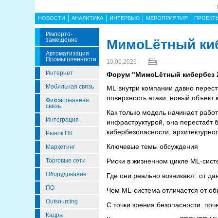
НОВОСТИ
АНАЛИТИКА
ИНТЕРВЬЮ
МЕРОПРИЯТИЯ
ПРОЕКТ
Импорто­
Замещение
МимоLётный киб
Автоматизация
Промышленности
10.06.2026 |
Интернет
Форум "МимоLётный кибербез 20
Мобильная связь
ML внутри компании давно перест
поверхность атаки, новый объект
Фиксированная
связь
Как только модель начинает рабо
Интеграция
инфраструктурой, она перестаёт 
кибербезопасности, архитектурног
Рынок ПК
Ключевые темы обсуждения
Маркетинг
Торговые сети
Риски в жизненном цикле ML-сист
Оборудование
Где они реально возникают: от д
ПО
Чем ML-система отличается от об
Outsourcing
С точки зрения безопасности. поч
Кадры