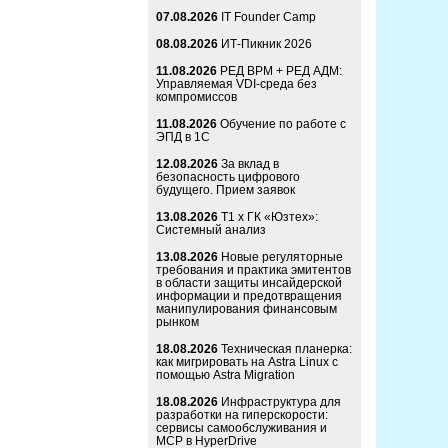
07.08.2026
IT Founder Camp
08.08.2026
ИТ-Пикник 2026
11.08.2026
РЕД ВРМ + РЕД АДМ:
Управляемая VDI-среда без
компромиссов
11.08.2026
Обучение по работе с
ЭПД в 1С
12.08.2026
За вклад в
безопасность цифрового
будущего. Прием заявок
13.08.2026
Т1 x ГК «Юзтех»:
Системный анализ
13.08.2026
Новые регуляторные
требования и практика эмитентов
в области защиты инсайдерской
информации и предотвращения
манипулирования финансовым
рынком
18.08.2026
Техническая планерка:
как мигрировать на Astra Linux с
помощью Astra Migration
18.08.2026
Инфраструктура для
разработки на гиперскорости:
сервисы самообслуживания и
MCP в HyperDrive