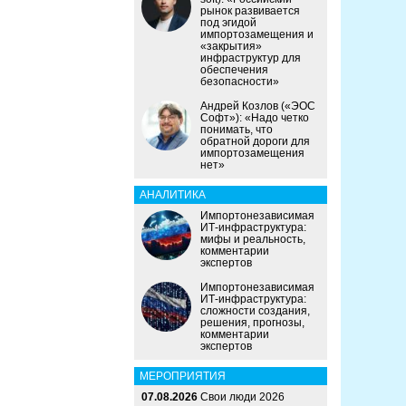
рынок развивается
под эгидой
импортозамещения и
«закрытия»
инфраструктур для
обеспечения
безопасности»
Андрей Козлов («ЭОС
Софт»): «Надо четко
понимать, что
обратной дороги для
импортозамещения
нет»
АНАЛИТИКА
Импортонезависимая
ИТ-инфраструктура:
мифы и реальность,
комментарии
экспертов
Импортонезависимая
ИТ-инфраструктура:
сложности создания,
решения, прогнозы,
комментарии
экспертов
МЕРОПРИЯТИЯ
07.08.2026
Свои люди 2026