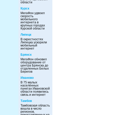
области
Курск
МегаФон удвоил
скорость
мобильного
интернета в
крупных городах
Курской области
Липецк
В окрестностях
Липецка ускорили
мобильный
интернет
Брянск
МегаФон обновил
оборудование от
центра Брянска до
отдаленных Белых
Берегов
Иваново
В 75 малых
населённых
пунктах Ивановской
области появились
связь и интернет
Тамбов
Тамбовская область
вошла в число
регионов,
представленных на