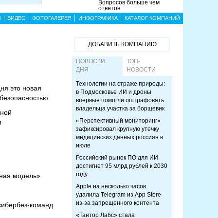
Вопросов больше чем
ответов
Ы
ВИДЕО
ФОТОГАЛЕРЕЯ
ИНФОГРАФИКА
КАТАЛОГ КОМПАНИЙ
ДОБАВИТЬ КОМПАНИЮ
НОВОСТИ
ТОП-
ДНЯ
НОВОСТИ
Технологии на страже природы:
ня это новая
в Подмосковье ИИ и дроны
рбезопасностью
впервые помогли оштрафовать
владельца участка за борщевик
чной
«Перспективный мониторинг»
м
зафиксировал крупную утечку
медицинских данных россиян в
июле
Российский рынок ПО для ИИ
достигнет 95 млрд рублей к 2030
году
сная модель»
Apple на несколько часов
удалила Telegram из App Store
из-за запрещенного контента
 кибербез-команд
«Тантор Лабс» стала