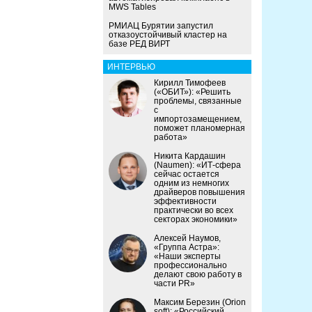
MWS Tables
РМИАЦ Бурятии запустил
отказоустойчивый кластер на
базе РЕД ВИРТ
ИНТЕРВЬЮ
Кирилл Тимофеев
(«ОБИТ»): «Решить
проблемы, связанные
с
импортозамещением,
поможет планомерная
работа»
Никита Кардашин
(Naumen): «ИТ-сфера
сейчас остается
одним из немногих
драйверов повышения
эффективности
практически во всех
секторах экономики»
Алексей Наумов,
«Группа Астра»:
«Наши эксперты
профессионально
делают свою работу в
части PR»
Максим Березин (Orion
soft): «Российский