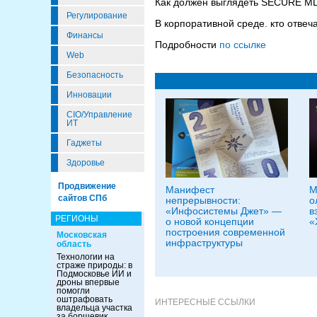
Как должен выглядеть SECURE MLO
Регулирование
В корпоративной среде. кто отве
Финансы
Подробности
по ссылке
Web
Безопасность
Инновации
CIO/Управление
ИТ
Гаджеты
Здоровье
Продвижение
Манифест
М
сайтов СПб
непрерывности:
о
«Инфосистемы Джет» —
в
РЕГИОНЫ
о новой концепции
«
построения современной
Московская
инфраструктуры
область
Технологии на
страже природы: в
Подмосковье ИИ и
дроны впервые
помогли
оштрафовать
ИНТЕРЕСНЫЕ ССЫЛКИ
владельца участка
за борщевик