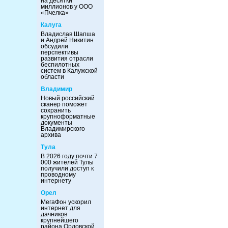
на десятки
миллионов у ООО
«Пчелка»
Калуга
Владислав Шапша
и Андрей Никитин
обсудили
перспективы
развития отрасли
беспилотных
систем в Калужской
области
Владимир
Новый российский
сканер поможет
сохранить
крупноформатные
документы
Владимирского
архива
Тула
В 2026 году почти 7
000 жителей Тулы
получили доступ к
проводному
интернету
Орел
МегаФон ускорил
интернет для
дачников
крупнейшего
района Орловской