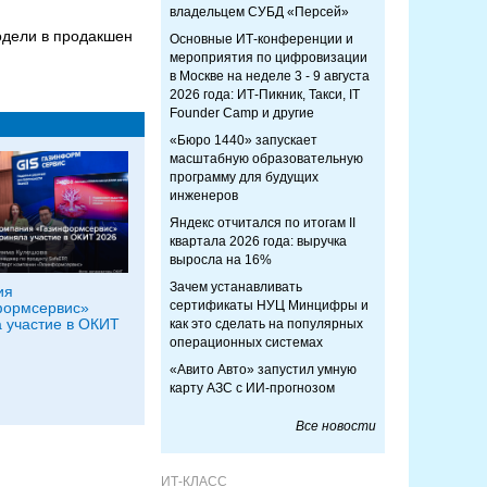
владельцем СУБД «Персей»
одели в продакшен
Основные ИТ-конференции и
мероприятия по цифровизации
в Москве на неделе 3 - 9 августа
2026 года: ИТ-Пикник, Такси, IT
Founder Camp и другие
«Бюро 1440» запускает
масштабную образовательную
программу для будущих
инженеров
Яндекс отчитался по итогам II
квартала 2026 года: выручка
выросла на 16%
Зачем устанавливать
ия
сертификаты НУЦ Минцифры и
формсервис»
 участие в ОКИТ
как это сделать на популярных
операционных системах
«Авито Авто» запустил умную
карту АЗС с ИИ-прогнозом
Все новости
ИТ-КЛАСС