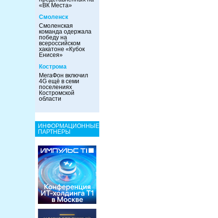
«ВК Места»
Смоленск
Смоленская
команда одержала
победу на
всероссийском
хакатоне «Кубок
Енисея»
Кострома
МегаФон включил
4G ещё в семи
поселениях
Костромской
области
ИНФОРМАЦИОННЫЕ
ПАРТНЕРЫ