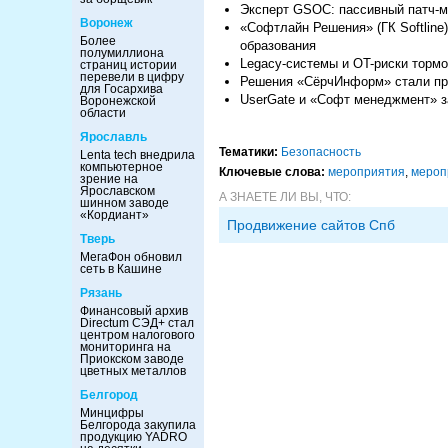
Эксперт GSOC: пассивный патч-м
Воронеж
«Софтлайн Решения» (ГК Softline
Более
образования
полумиллиона
Legacy-системы и OT-риски торм
страниц истории
перевели в цифру
Решения «СёрчИнформ» стали пр
для Госархива
UserGate и «Софт менеджмент» з
Воронежской
области
Ярославль
Тематики:
Безопасность
Lenta tech внедрила
компьютерное
Ключевые слова:
мероприятия
,
мероп
зрение на
Ярославском
А ЗНАЕТЕ ЛИ ВЫ, ЧТО:
шинном заводе
«Кордиант»
Продвижение сайтов Спб
Тверь
МегаФон обновил
сеть в Кашине
Рязань
Финансовый архив
Directum СЭД+ стал
центром налогового
мониторинга на
Приокском заводе
цветных металлов
Белгород
Минцифры
Белгорода закупила
продукцию YADRO