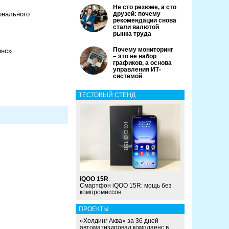
Не сто резюме, а сто
онального
друзей: почему
рекомендации снова
стали валютой
рынка труда
Почему мониторинг
онс»
– это не набор
графиков, а основа
управления ИТ-
системой
ТЕСТОВЫЙ СТЕНД
iQOO 15R
Смартфон iQOO 15R: мощь без
компромиссов
ПРОЕКТЫ
«Холдинг Аква» за 36 дней
автоматизировал комплаенс в