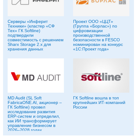
Серверы «Инферит
Проект ООО «ЦЦТ»
Техники» (кластер «СФ
(Группа «Борлас») по
Тех» ГК Softline)
цифровизации
подтвердили
производственной
совместимость с решением
безопасности в FESCO
Sharx Storage 2.x для
номинирован на конкурс
хранения данных
«1С:Проект года»
MD Audit (SL Soft
ГК Softline вошла в топ
FabricaONE.AI, акционер –
крупнейших ИТ-компаний
ГК Softline) провел
России
исследование развития
ERP-систем и определил,
как ИИ трансформирует
управление бизнесом в
2026–2028 годах