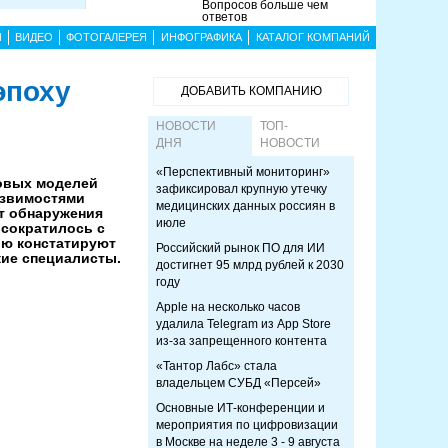
Вопросов больше чем
ответов
Ы
ВИДЕО
ФОТОГАЛЕРЕЯ
ИНФОГРАФИКА
КАТАЛОГ КОМПАНИЙ
эпоху
ДОБАВИТЬ КОМПАНИЮ
НОВОСТИ
ТОП-
ДНЯ
НОВОСТИ
«Перспективный мониторинг»
овых моделей
зафиксировал крупную утечку
язвимостями
медицинских данных россиян в
от обнаружения
июле
 сократилось с
ию констатируют
Российский рынок ПО для ИИ
кие специалисты.
достигнет 95 млрд рублей к 2030
году
Apple на несколько часов
удалила Telegram из App Store
из-за запрещенного контента
«Тантор Лабс» стала
владельцем СУБД «Персей»
Основные ИТ-конференции и
мероприятия по цифровизации
в Москве на неделе 3 - 9 августа