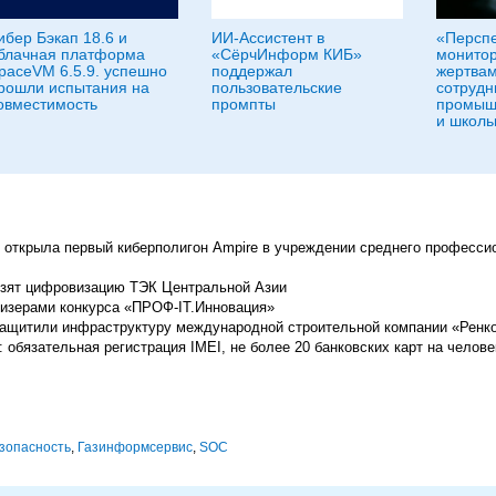
ибер Бэкап 18.6 и
ИИ-Ассистент в
«Персп
блачная платформа
«СёрчИнформ КИБ»
монитор
paceVM 6.5.9. успешно
поддержал
жертвам
рошли испытания на
пользовательские
сотрудн
овместимость
промпты
промыш
и школь
) открыла первый киберполигон Ampire в учреждении среднего професси
озят цифровизацию ТЭК Центральной Азии
изерами конкурса «ПРОФ-IT.Инновация»
ащитили инфраструктуру международной строительной компании «Ренк
 обязательная регистрация IMEI, не более 20 банковских карт на челове
зопасность
,
Газинформсервис
,
SOC