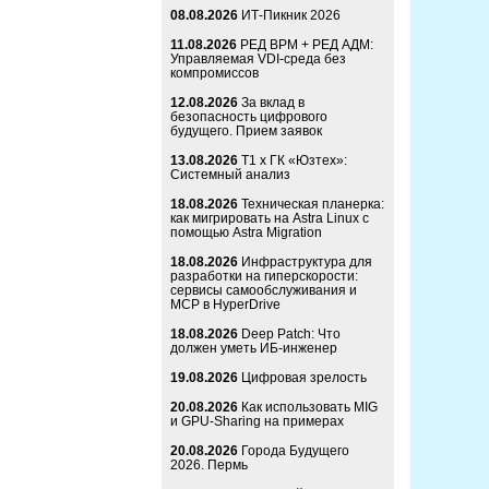
08.08.2026
ИТ-Пикник 2026
11.08.2026
РЕД ВРМ + РЕД АДМ:
Управляемая VDI-среда без
компромиссов
12.08.2026
За вклад в
безопасность цифрового
будущего. Прием заявок
13.08.2026
Т1 x ГК «Юзтех»:
Системный анализ
18.08.2026
Техническая планерка:
как мигрировать на Astra Linux с
помощью Astra Migration
18.08.2026
Инфраструктура для
разработки на гиперскорости:
сервисы самообслуживания и
MCP в HyperDrive
18.08.2026
Deep Patch: Что
должен уметь ИБ-инженер
19.08.2026
Цифровая зрелость
20.08.2026
Как использовать MIG
и GPU-Sharing на примерах
20.08.2026
Города Будущего
2026. Пермь