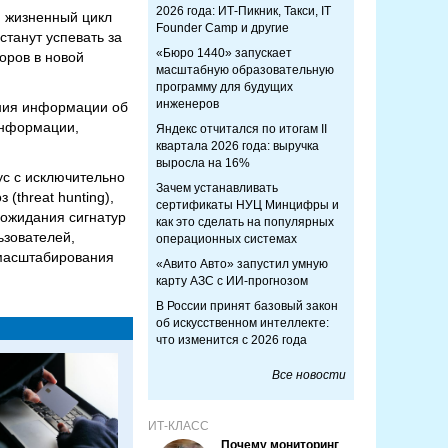
2026 года: ИТ-Пикник, Такси, IT
 жизненный цикл
Founder Camp и другие
танут успевать за
«Бюро 1440» запускает
оров в новой
масштабную образовательную
программу для будущих
инженеров
ения информации об
 информации,
Яндекс отчитался по итогам II
квартала 2026 года: выручка
выросла на 16%
с с исключительно
Зачем устанавливать
(threat hunting),
сертификаты НУЦ Минцифры и
 ожидания сигнатур
как это сделать на популярных
зователей,
операционных системах
 масштабирования
«Авито Авто» запустил умную
карту АЗС с ИИ-прогнозом
В России принят базовый закон
об искусственном интеллекте:
что изменится с 2026 года
Все новости
ИТ-КЛАСС
Почему мониторинг