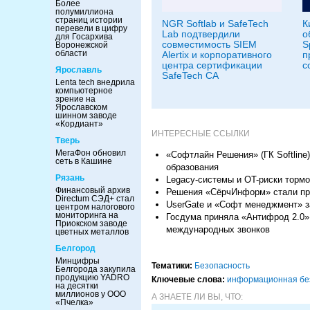
Более
полумиллиона
страниц истории
NGR Softlab и SafeTech
К
перевели в цифру
Lab подтвердили
о
для Госархива
совместимость SIEM
S
Воронежской
области
Alertix и корпоративного
п
центра сертификации
с
Ярославль
SafeTech CA
Lenta tech внедрила
компьютерное
зрение на
Ярославском
шинном заводе
«Кордиант»
ИНТЕРЕСНЫЕ ССЫЛКИ
Тверь
МегаФон обновил
«Софтлайн Решения» (ГК Softline
сеть в Кашине
образования
Рязань
Legacy-системы и OT-риски торм
Финансовый архив
Решения «СёрчИнформ» стали пр
Directum СЭД+ стал
UserGate и «Софт менеджмент» з
центром налогового
мониторинга на
Госдума приняла «Антифрод 2.0»:
Приокском заводе
международных звонков
цветных металлов
Белгород
Минцифры
Тематики:
Безопасность
Белгорода закупила
продукцию YADRO
Ключевые слова:
информационная бе
на десятки
миллионов у ООО
А ЗНАЕТЕ ЛИ ВЫ, ЧТО:
«Пчелка»