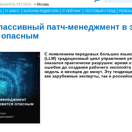
ВЫБРАТЬ РЕГИОН
> Москва
Ы
IT КЛАСС
КОЛОНКА РЕДАКТОРА
IT РЕЙТИНГ
ТЕСТОВЫЙ СТЕНД
РЕЛИЗ
пассивный патч-менеджмент в 
я опасным
С появлением передовых больших язык
(LLM) традиционный цикл управления у
оказался практически разрушен: время 
ошибки до создания рабочего эксплойта
недель и месяцев до минут. Эту тенденц
как зарубежные эксперты, так и российс