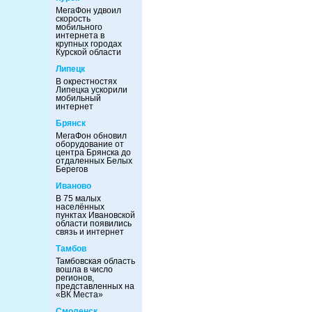
МегаФон удвоил
скорость
мобильного
интернета в
крупных городах
Курской области
Липецк
В окрестностях
Липецка ускорили
мобильный
интернет
Брянск
МегаФон обновил
оборудование от
центра Брянска до
отдаленных Белых
Берегов
Иваново
В 75 малых
населённых
пунктах Ивановской
области появились
связь и интернет
Тамбов
Тамбовская область
вошла в число
регионов,
представленных на
«ВК Места»
Смоленск