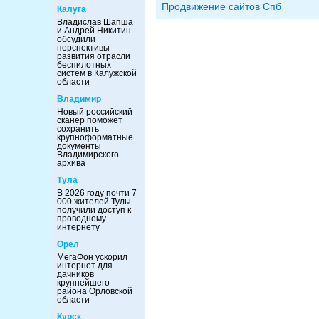
Продвижение сайтов Спб
Калуга
Владислав Шапша
и Андрей Никитин
обсудили
перспективы
развития отрасли
беспилотных
систем в Калужской
области
Владимир
Новый российский
сканер поможет
сохранить
крупноформатные
документы
Владимирского
архива
Тула
В 2026 году почти 7
000 жителей Тулы
получили доступ к
проводному
интернету
Орел
МегаФон ускорил
интернет для
дачников
крупнейшего
района Орловской
области
Курск