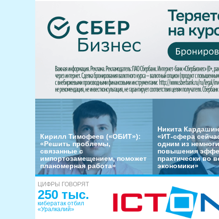
Никита Кардашин
Кирилл Тимофеев («ОБИТ»):
«ИТ-сфера сейча
«Решить проблемы,
одним из немног
связанные с
повышения эффе
импортозамещением, поможет
практически во в
планомерная работа»
экономики»
ЦИФРЫ ГОВОРЯТ
250 тыс.
кибератак отбил
«Уралкалий»