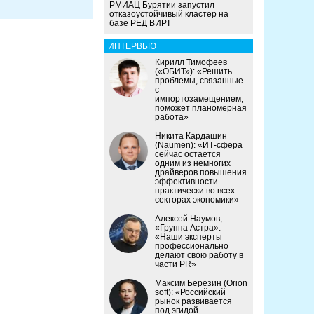
РМИАЦ Бурятии запустил
отказоустойчивый кластер на
базе РЕД ВИРТ
ИНТЕРВЬЮ
Кирилл Тимофеев
(«ОБИТ»): «Решить
проблемы, связанные
с
импортозамещением,
поможет планомерная
работа»
Никита Кардашин
(Naumen): «ИТ-сфера
сейчас остается
одним из немногих
драйверов повышения
эффективности
практически во всех
секторах экономики»
Алексей Наумов,
«Группа Астра»:
«Наши эксперты
профессионально
делают свою работу в
части PR»
Максим Березин (Orion
soft): «Российский
рынок развивается
под эгидой