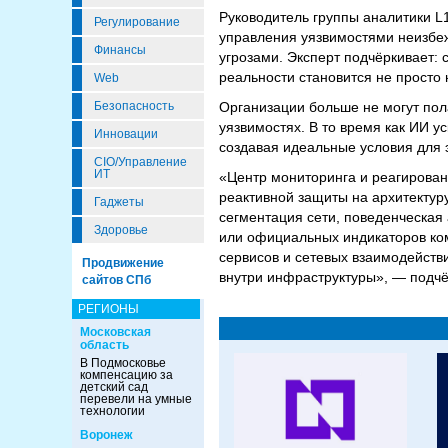
Руководитель группы аналитики 
Регулирование
управления уязвимостями неизбеж
Финансы
угрозами. Эксперт подчёркивает: 
реальности становится не просто
Web
Организации больше не могут пол
Безопасность
уязвимостях. В то время как ИИ у
Инновации
создавая идеальные условия для 
CIO/Управление
ИТ
«Центр мониторинга и реагирова
реактивной защиты на архитектуру 
Гаджеты
сегментация сети, поведенческая
Здоровье
или официальных индикаторов ко
сервисов и сетевых взаимодейств
Продвижение
внутри инфраструктуры», — подчё
сайтов СПб
РЕГИОНЫ
Московская
область
В Подмосковье
компенсацию за
детский сад
перевели на умные
технологии
Воронеж