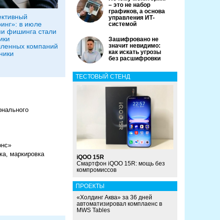
– это не набор
графиков, а основа
ективный
управления ИТ-
инг»: в июле
системой
и фишинга стали
ики
Зашифровано не
ленных компаний
значит невидимо:
как искать угрозы
ники
без расшифровки
ТЕСТОВЫЙ СТЕНД
онального
онс»
ка, маркировка
iQOO 15R
Смартфон iQOO 15R: мощь без
компромиссов
ПРОЕКТЫ
«Холдинг Аква» за 36 дней
автоматизировал комплаенс в
MWS Tables