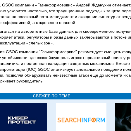
L1 GSOC компании «Газинформсервис» Андрей Жданухин отмечает:
но ускорится настолько, что традиционные подходы к защите перес
ставка на пассивный патч-менеджмент и ожидание сигнатур от венд
 неэффективной, а откровенно опасной.
агаться на авторитетные базы данных для своевременного получ
скоряет атаки, регуляторы и базы данных захлёбываются в потоке
эксплуатации «слепых зон».
ния GSOC компании "Газинформсервис" рекомендует смещать фоку
устойчивости, где важнейшую роль играют проактивный поиск угроз 
 аналитика и постоянная валидация защитных механизмов. Вместо
мпрометации (IOC) GSOC анализирует аномальное поведение поль
ий, позволяя обнаруживать неизвестные атаки ещё до момента их
ркивает руководитель.
СВЕЖЕЕ ПО ТЕМЕ