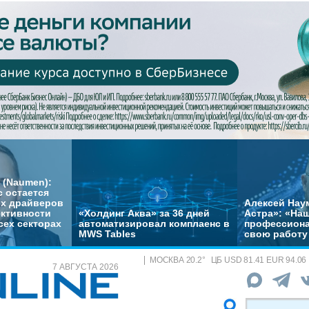
 (Naumen):
с остается
их драйверов
Алексей Нау
ктивности
«Холдинг Аква» за 36 дней
Астра»: «На
сех секторах
автоматизировал комплаенс в
профессиона
MWS Tables
свою работу 
МОСКВА
20.2
°
ЦБ
USD 81.41 EUR 94.06
7 АВГУСТА 2026