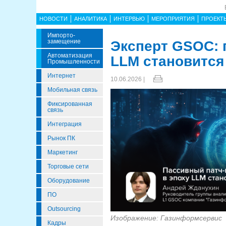
НОВОСТИ
АНАЛИТИКА
ИНТЕРВЬЮ
МЕРОПРИЯТИЯ
ПРОЕКТ
Импорто­
Замещение
Эксперт GSOC: 
Автоматизация
LLM становитс
Промышленности
Интернет
10.06.2026 |
Мобильная связь
Фиксированная
связь
Интеграция
Рынок ПК
Маркетинг
Торговые сети
Оборудование
ПО
Outsourcing
Изображение: Газинформсервис
Кадры