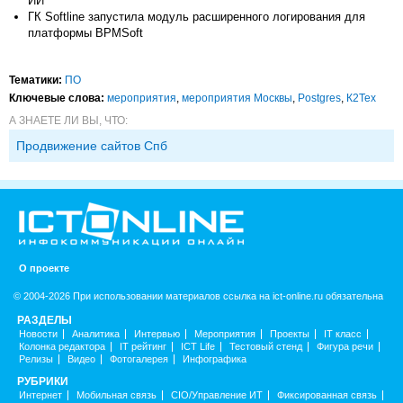
ИИ
ГК Softline запустила модуль расширенного логирования для
платформы BPMSoft
Тематики:
ПО
Ключевые слова:
мероприятия
,
мероприятия Москвы
,
Postgres
,
К2Тех
А ЗНАЕТЕ ЛИ ВЫ, ЧТО:
Продвижение сайтов Спб
О проекте
© 2004-2026 При использовании материалов ссылка на ict-online.ru обязательна
РАЗДЕЛЫ
Новости
Аналитика
Интервью
Мероприятия
Проекты
IT класс
Колонка редактора
IT рейтинг
ICT Life
Тестовый стенд
Фигура речи
Релизы
Видео
Фотогалерея
Инфографика
РУБРИКИ
Интернет
Мобильная связь
CIO/Управление ИТ
Фиксированная связь