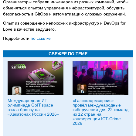
Организаторы собрали инженеров из разных компаний, чтобы
обменяться опытом управления инфраструктурой, обсудить
безопасность в GitOps и автоматизацию сложных окружений.
Опыт из совершенно непохожих инфраструктур и DevOps for
Love в качестве ведущего.
Подробности
по ссылке
СВЕЖЕЕ ПО ТЕМЕ
Международная ИТ-
«Газинформсервис»
олимпиада GoIT.space
провёл международные
взяла бронзу на
киберучения для 22 команд
«Хакатонах России 2026»
из 12 стран на
конференции ICT-Crime
2026