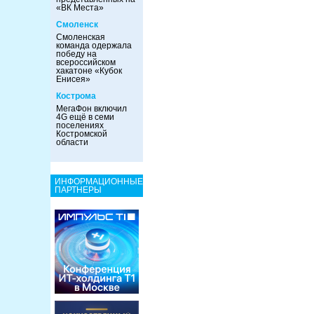
«ВК Места»
Смоленск
Смоленская
команда одержала
победу на
всероссийском
хакатоне «Кубок
Енисея»
Кострома
МегаФон включил
4G ещё в семи
поселениях
Костромской
области
ИНФОРМАЦИОННЫЕ
ПАРТНЕРЫ