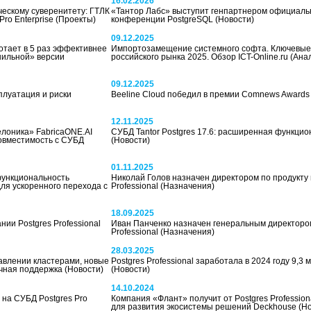
16.02.2026
ческому суверенитету: ГТЛК
«Тантор Лабс» выступит генпартнером официаль
ro Enterprise
(Проекты)
конференции PostgreSQL
(Новости)
09.12.2025
отает в 5 раз эффективнее
Импортозамещение системного софта. Ключевые
анильной» версии
российского рынка 2025. Обзор ICT-Online.ru
(Ана
09.12.2025
сплуатация и риски
Beeline Cloud победил в премии Comnews Award
12.11.2025
елоника» FabricaONE.AI
СУБД Tantor Postgres 17.6: расширенная функцио
совместимость с СУБД
(Новости)
01.11.2025
функциональность
Николай Голов назначен директором по продукту 
для ускоренного перехода с
Professional
(Назначения)
18.09.2025
ии Postgres Professional
Иван Панченко назначен генеральным директором
Professional
(Назначения)
28.03.2025
равлении кластерами, новые
Postgres Professional заработала в 2024 году 9,3 
очная поддержка
(Новости)
(Новости)
14.10.2024
на СУБД Postgres Pro
Компания «Флант» получит от Postgres Profession
для развития экосистемы решений Deckhouse
(Н