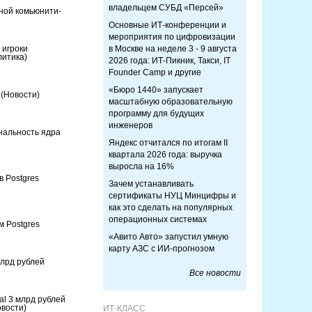
владельцем СУБД «Персей»
ной комьюнити-
Основные ИТ-конференции и
мероприятия по цифровизации
 игроки
в Москве на неделе 3 - 9 августа
литика)
2026 года: ИТ-Пикник, Такси, IT
Founder Camp и другие
«Бюро 1440» запускает
s
(Новости)
масштабную образовательную
программу для будущих
инженеров
нальность ядра
Яндекс отчитался по итогам II
квартала 2026 года: выручка
выросла на 16%
в Postgres
Зачем устанавливать
сертификаты НУЦ Минцифры и
как это сделать на популярных
операционных системах
 Postgres
«Авито Авто» запустил умную
карту АЗС с ИИ-прогнозом
млрд рублей
Все новости
al 3 млрд рублей
овости)
ИТ-КЛАСС