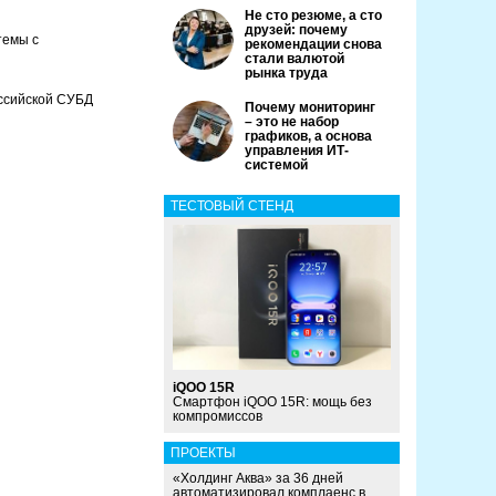
Не сто резюме, а сто
друзей: почему
темы с
рекомендации снова
стали валютой
рынка труда
оссийской СУБД
Почему мониторинг
– это не набор
графиков, а основа
управления ИТ-
системой
ТЕСТОВЫЙ СТЕНД
iQOO 15R
Смартфон iQOO 15R: мощь без
компромиссов
ПРОЕКТЫ
«Холдинг Аква» за 36 дней
автоматизировал комплаенс в