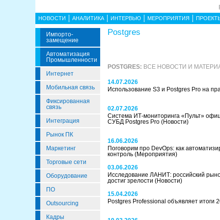
НОВОСТИ
АНАЛИТИКА
ИНТЕРВЬЮ
МЕРОПРИЯТИЯ
ПРОЕКТ
Postgres
Импорто­
Замещение
Автоматизация
Промышленности
POSTGRES:
ВСЕ НОВОСТИ И МАТЕРИ
Интернет
14.07.2026
Мобильная связь
Использование S3 и Postgres Pro на пр
Фиксированная
связь
02.07.2026
Система ИТ-мониторинга «Пульт» офи
Интеграция
СУБД Postgres Pro
(Новости)
Рынок ПК
16.06.2026
Маркетинг
Поговорим про DevOps: как автоматизир
контроль
(Мероприятия)
Торговые сети
03.06.2026
Исследование ЛАНИТ: российский рыно
Оборудование
достиг зрелости
(Новости)
ПО
15.04.2026
Postgres Professional объявляет итоги 
Outsourcing
Кадры