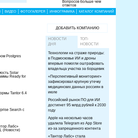
Вопросов больше чем
ответов
Ы
ВИДЕО
ФОТОГАЛЕРЕЯ
ИНФОГРАФИКА
КАТАЛОГ КОМПАНИЙ
ДОБАВИТЬ КОМПАНИЮ
НОВОСТИ
ТОП-
ДНЯ
НОВОСТИ
Технологии на страже природы:
ом Postgres
в Подмосковье ИИ и дроны
впервые помогли оштрафовать
владельца участка за борщевик
ость Solar
раммы Ready for
«Перспективный мониторинг»
зафиксировал крупную утечку
медицинских данных россиян в
июле
рмы Tantor 6.4
Российский рынок ПО для ИИ
достигнет 95 млрд рублей к 2030
rise Search с
году
Apple на несколько часов
удалила Telegram из App Store
нтор Лабс»
из-за запрещенного контента
QL
(Новости)
«Тантор Лабс» стала