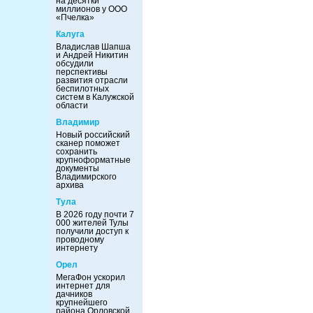
на десятки
миллионов у ООО
«Пчелка»
Калуга
Владислав Шапша
и Андрей Никитин
обсудили
перспективы
развития отрасли
беспилотных
систем в Калужской
области
Владимир
Новый российский
сканер поможет
сохранить
крупноформатные
документы
Владимирского
архива
Тула
В 2026 году почти 7
000 жителей Тулы
получили доступ к
проводному
интернету
Орел
МегаФон ускорил
интернет для
дачников
крупнейшего
района Орловской