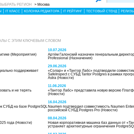
ВЫБРАТЬ РЕГИОН
> Москва
Ы
IT КЛАСС
КОЛОНКА РЕДАКТОРА
IT РЕЙТИНГ
ТЕСТОВЫЙ СТЕНД
РЕЛИЗ
АЛЫ С ЭТИМ КЛЮЧЕВЫМ СЛОВОМ
10.07.2026
актике
(Мероприятия)
Артём Галонский назначен генеральным директор
Professional
(Назначения)
29.06.2026
циально поддерживает
«Солар» и «Тантор Лабс» подтвердили совместим
SafeInspect с СУБД Tantor Postgres в рамках прог
Astra
(Новости)
11.06.2026
овать и не терять
«Тантор Лабс» представила новую версию Платфо
(Новости)
16.04.2026
к СУБД на базе PostgreSQL
Naumen подтвердил совместимость Naumen Enterp
российской СУБД Postgres Pro
(Новости)
08.04.2026
2025 года
(Новости)
Новая корпоративная машина баз данных от «Та
устраняет архитектурные ограничения PostgreS