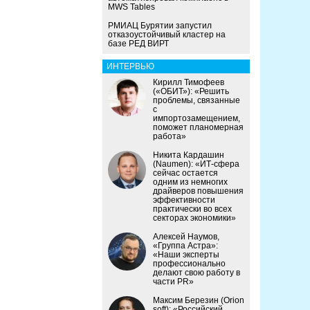
MWS Tables
РМИАЦ Бурятии запустил
отказоустойчивый кластер на
базе РЕД ВИРТ
ИНТЕРВЬЮ
Кирилл Тимофеев
(«ОБИТ»): «Решить
проблемы, связанные
с
импортозамещением,
поможет планомерная
работа»
Никита Кардашин
(Naumen): «ИТ-сфера
сейчас остается
одним из немногих
драйверов повышения
эффективности
практически во всех
секторах экономики»
Алексей Наумов,
«Группа Астра»:
«Наши эксперты
профессионально
делают свою работу в
части PR»
Максим Березин (Orion
soft): «Российский