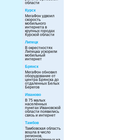
области
Курск
МегаФон удвоил
скорость
мобильного
интернета в
крупных городах
Курской области
Липецк
В окрестностях
Липецка ускорили
мобильный
интернет
Брянск
МегаФон обновил
оборудование от
центра Брянска до
отдаленных Белых
Берегов
Иваново
В 75 малых
населённых
пунктах Ивановской
области появились
связь и интернет
Тамбов
Тамбовская область
вошла в число
регионов,
представленных на