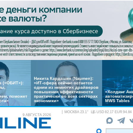
Никита Кардашин (Naumen):
 («ОБИТ»):
«ИТ-сфера сейчас остается
мы,
одним из немногих драйверов
повышения эффективности
«Холдинг Акв
ем, поможет
практически во всех секторах
автоматизир
ота»
экономики»
MWS Tables
МОСКВА
23.1
°
ЦБ
USD 82.17 EUR 94.84
9 АВГУСТА 2026