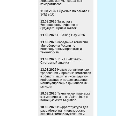
Управляемая VDI-среда без
компромиссов
11.08.2026
Обучение по работе с
ЭПД в 1С
12.08.2026
За вклад в
безопасность цифрового
будущего. Прием заявок
13.08.2026
IT Sailing Day 2026
13.08.2026
Заседание комиссии
Минобороны России по
инновационным проектам и
технологиям
13.08.2026
Т1 x ГК «Юзтех»:
Системный анализ
13.08.2026
Новые регуляторные
требования и практика эмитентов
в области защиты инсайдерской
информации и предотвращения
манипулирования финансовым
рынком
18.08.2026
Техническая планерка:
как мигрировать на Astra Linux с
помощью Astra Migration
18.08.2026
Инфраструктура для
разработки на гиперскорости:
сервисы самообслуживания и