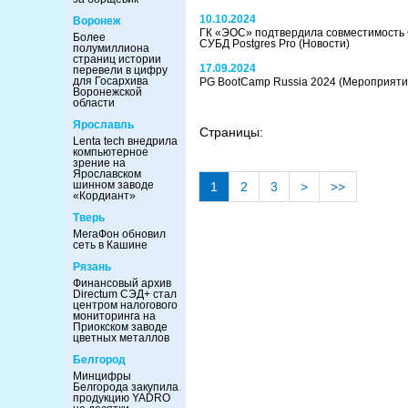
10.10.2024
Воронеж
ГК «ЭОС» подтвердила совместимость 
Более
СУБД Postgres Pro
(Новости)
полумиллиона
страниц истории
17.09.2024
перевели в цифру
для Госархива
PG BootCamp Russia 2024
(Мероприяти
Воронежской
области
Ярославль
Страницы:
Lenta tech внедрила
компьютерное
зрение на
Ярославском
шинном заводе
1
2
3
>
>>
«Кордиант»
Тверь
МегаФон обновил
сеть в Кашине
Рязань
Финансовый архив
Directum СЭД+ стал
центром налогового
мониторинга на
Приокском заводе
цветных металлов
Белгород
Минцифры
Белгорода закупила
продукцию YADRO