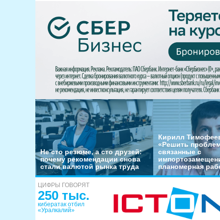
Кирилл Тимофеев
«Решить пробле
Не сто резюме, а сто друзей:
связанные с
почему рекомендации снова
импортозамещени
стали валютой рынка труда
планомерная раб
ЦИФРЫ ГОВОРЯТ
250 тыс.
кибератак отбил
«Уралкалий»