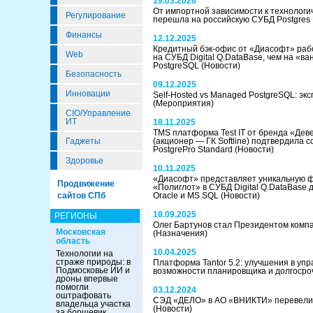
19.03.2026
От импортной зависимости к технологи
Регулирование
перешла на российскую СУБД Postgres P
Финансы
12.12.2025
Кредитный бэк-офис от «Диасофт» раб
Web
на СУБД Digital Q.DataBase, чем на «в
PostgreSQL
(Новости)
Безопасность
09.12.2025
Инновации
Self-Hosted vs Managed PostgreSQL: эк
(Мероприятия)
CIO/Управление
ИТ
18.11.2025
TMS платформа Test IT от бренда «Дев
Гаджеты
(акционер — ГК Softline) подтвердила 
PostgrePro Standard
(Новости)
Здоровье
10.11.2025
«Диасофт» представляет уникальную 
Продвижение
«Полиглот» в СУБД Digital Q.DataBase 
сайтов СПб
Oracle и MS SQL
(Новости)
18.09.2025
РЕГИОНЫ
Олег Бартунов стал Президентом компан
Московская
(Назначения)
область
10.04.2025
Технологии на
страже природы: в
Платформа Tantor 5.2: улучшения в уп
Подмосковье ИИ и
возможности планировщика и долгоср
дроны впервые
помогли
03.12.2024
оштрафовать
СЭД «ДЕЛО» в АО «ВНИКТИ» перевели 
владельца участка
(Новости)
за борщевик