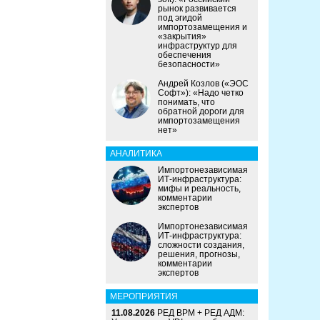
рынок развивается
под эгидой
импортозамещения и
«закрытия»
инфраструктур для
обеспечения
безопасности»
Андрей Козлов («ЭОС
Софт»): «Надо четко
понимать, что
обратной дороги для
импортозамещения
нет»
АНАЛИТИКА
Импортонезависимая
ИТ-инфраструктура:
мифы и реальность,
комментарии
экспертов
Импортонезависимая
ИТ-инфраструктура:
сложности создания,
решения, прогнозы,
комментарии
экспертов
МЕРОПРИЯТИЯ
11.08.2026
РЕД ВРМ + РЕД АДМ: