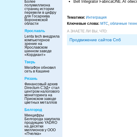
Bell Integrator FabricaONE.AI о
Более
полумиллиона
страниц истории
перевели в цифру
для Госархива
Тематики:
Интеграция
Воронежской
области
Ключевые слова:
МТС
,
облачные техн
Ярославль
А ЗНАЕТЕ ЛИ ВЫ, ЧТО:
Lenta tech внедрила
Продвижение сайтов Спб
компьютерное
зрение на
Ярославском
шинном заводе
«Кордиант»
Тверь
МегаФон обновил
сеть в Кашине
Рязань
Финансовый архив
Directum СЭД+ стал
центром налогового
мониторинга на
Приокском заводе
цветных металлов
Белгород
Минцифры
Белгорода закупила
продукцию YADRO
на десятки
миллионов у ООО
«Пчелка»