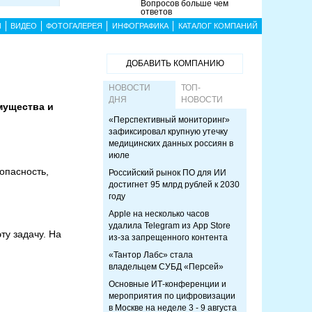
Вопросов больше чем
ответов
Ы
ВИДЕО
ФОТОГАЛЕРЕЯ
ИНФОГРАФИКА
КАТАЛОГ КОМПАНИЙ
ДОБАВИТЬ КОМПАНИЮ
НОВОСТИ
ТОП-
ДНЯ
НОВОСТИ
имущества и
«Перспективный мониторинг»
зафиксировал крупную утечку
медицинских данных россиян в
июле
опасность,
Российский рынок ПО для ИИ
достигнет 95 млрд рублей к 2030
году
Apple на несколько часов
удалила Telegram из App Store
ту задачу. На
из-за запрещенного контента
«Тантор Лабс» стала
владельцем СУБД «Персей»
Основные ИТ-конференции и
мероприятия по цифровизации
в Москве на неделе 3 - 9 августа