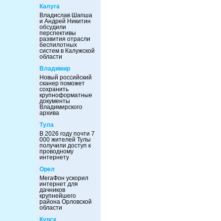
Калуга
Владислав Шапша
и Андрей Никитин
обсудили
перспективы
развития отрасли
беспилотных
систем в Калужской
области
Владимир
Новый российский
сканер поможет
сохранить
крупноформатные
документы
Владимирского
архива
Тула
В 2026 году почти 7
000 жителей Тулы
получили доступ к
проводному
интернету
Орел
МегаФон ускорил
интернет для
дачников
крупнейшего
района Орловской
области
Курск