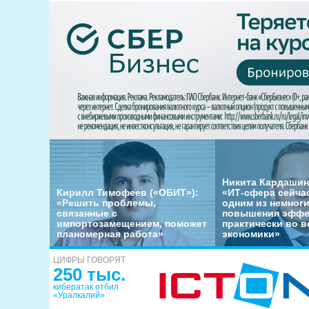
Никита Кардашин
Кирилл Тимофеев («ОБИТ»):
«ИТ-сфера сейча
«Решить проблемы,
одним из немног
связанные с
повышения эффе
импортозамещением, поможет
практически во в
планомерная работа»
экономики»
ЦИФРЫ ГОВОРЯТ
250 тыс.
кибератак отбил
«Уралкалий»