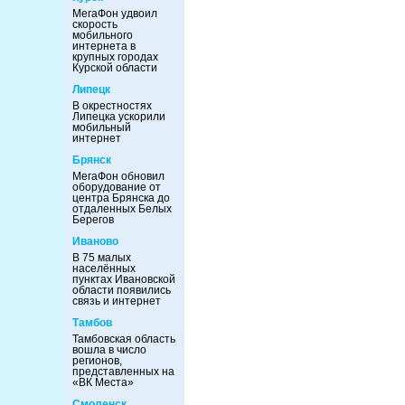
МегаФон удвоил
скорость
мобильного
интернета в
крупных городах
Курской области
Липецк
В окрестностях
Липецка ускорили
мобильный
интернет
Брянск
МегаФон обновил
оборудование от
центра Брянска до
отдаленных Белых
Берегов
Иваново
В 75 малых
населённых
пунктах Ивановской
области появились
связь и интернет
Тамбов
Тамбовская область
вошла в число
регионов,
представленных на
«ВК Места»
Смоленск