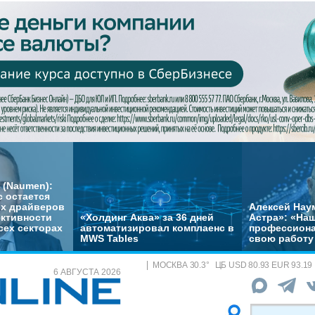
 (Naumen):
с остается
их драйверов
Алексей Нау
ктивности
«Холдинг Аква» за 36 дней
Астра»: «На
сех секторах
автоматизировал комплаенс в
профессиона
MWS Tables
свою работу 
МОСКВА
30.3
°
ЦБ
USD 80.93 EUR 93.19
6 АВГУСТА 2026