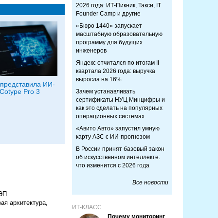
2026 года: ИТ-Пикник, Такси, IT
Founder Camp и другие
«Бюро 1440» запускает
масштабную образовательную
программу для будущих
инженеров
Яндекс отчитался по итогам II
квартала 2026 года: выручка
выросла на 16%
представила ИИ-
Cotype Pro 3
Зачем устанавливать
сертификаты НУЦ Минцифры и
как это сделать на популярных
операционных системах
«Авито Авто» запустил умную
карту АЗС с ИИ-прогнозом
В России принят базовый закон
об искусственном интеллекте:
что изменится с 2026 года
Все новости
 ЭП
ая архитектура,
ИТ-КЛАСС
Почему мониторинг