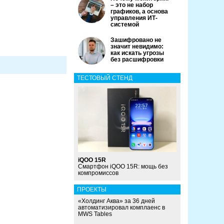
– это не набор
графиков, а основа
управления ИТ-
системой
Зашифровано не
значит невидимо:
как искать угрозы
без расшифровки
ТЕСТОВЫЙ СТЕНД
iQOO 15R
Смартфон iQOO 15R: мощь без
компромиссов
ПРОЕКТЫ
«Холдинг Аква» за 36 дней
автоматизировал комплаенс в
MWS Tables