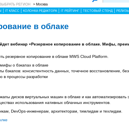
ВЫБРАТЬ РЕГИОН
> Москва
Ы
IT КЛАСС
КОЛОНКА РЕДАКТОРА
IT РЕЙТИНГ
ТЕСТОВЫЙ СТЕНД
РЕЛИЗ
рование в облаке
пройдет вебинар «Резервное копирование в облаке. Мифы, пре
ить резервное копирование в облаке MWS Cloud Platform.
мифы о бэкапах в облаке
ы бэкапов: консистентность данных, точечное восстановление, без
ю в процессы разработки
бэкапы дисков виртуальных машин в облаке и как автоматизировать э
ествах использования нативных облачных инструментов.
икам, DevOps-инженерам, архитекторам, тимлидам и техлидам.
ылке