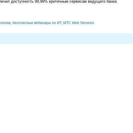
беспечил доступность 99,99% критичным сервисам ведущего банка
ологии
,
бесплатные вебинары по ИТ
,
МТС Web Services