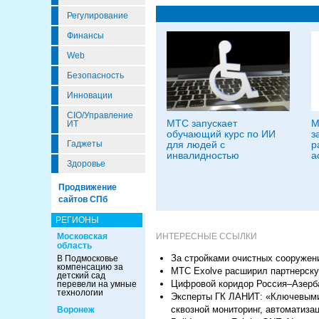
Регулирование
Финансы
Web
Безопасность
Инновации
CIO/Управление
МТС запускает
M
ИТ
обучающий курс по ИИ
з
Гаджеты
для людей с
р
инвалидностью
а
Здоровье
Продвижение
сайтов СПб
РЕГИОНЫ
Московская
ИНТЕРЕСНЫЕ ССЫЛКИ
область
За стройками очистных сооружен
В Подмосковье
компенсацию за
МТС Exolve расширил партнерску
детский сад
Цифровой коридор Россия–Азерб
перевели на умные
технологии
Эксперты ГК ЛАНИТ: «Ключевыми 
сквозной мониторинг, автоматиза
Воронеж