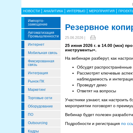
НОВОСТИ
АНАЛИТИКА
ИНТЕРВЬЮ
МЕРОПРИЯТИЯ
ПРОЕКТ
Импорто­
Замещение
Резервное копи
Автоматизация
Промышленности
25.06.2026 |
Интернет
25 июня 2026 г. в 14.00 (мск) 
инструменты».
Мобильная связь
На вебинаре разберут, как настро
Фиксированная
связь
Обсудят распространённые 
Рассмотрят ключевые аспект
Интеграция
наблюдаемость и интеграци
Рынок ПК
Проведут демо
Маркетинг
Ответят на вопросы
Торговые сети
Участники узнают, как настроить 
мероприятии поговорят о преимущ
Оборудование
Вебинар будет полезен разработч
ПО
Outsourcing
Подробности и регистрация
по сс
Кадры