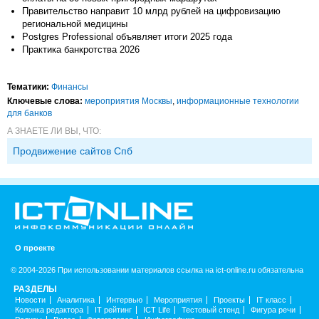
Правительство направит 10 млрд рублей на цифровизацию
региональной медицины
Postgres Professional объявляет итоги 2025 года
Практика банкротства 2026
Тематики:
Финансы
Ключевые слова:
мероприятия Москвы
,
информационные технологии
для банков
А ЗНАЕТЕ ЛИ ВЫ, ЧТО:
Продвижение сайтов Спб
О проекте
© 2004-2026 При использовании материалов ссылка на ict-online.ru обязательна
РАЗДЕЛЫ
Новости
Аналитика
Интервью
Мероприятия
Проекты
IT класс
Колонка редактора
IT рейтинг
ICT Life
Тестовый стенд
Фигура речи