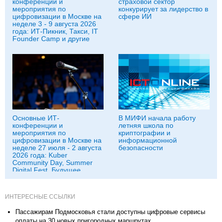
конференции и
страховой сектор
мероприятия по
конкурирует за лидерство в
цифровизации в Москве на
сфере ИИ
неделе 3 - 9 августа 2026
года: ИТ-Пикник, Такси, IT
Founder Camp и другие
Основные ИТ-
В МИФИ начала работу
конференции и
летняя школа по
мероприятия по
криптографии и
цифровизации в Москве на
информационной
неделе 27 июля - 2 августа
безопасности
2026 года: Kuber
Community Day, Summer
Digital Fest, Будущее
исследований в
корпорациях и другие
ИНТЕРЕСНЫЕ ССЫЛКИ
Пассажирам Подмосковья стали доступны цифровые сервисы
оплаты на 30 новых пригородных маршрутах