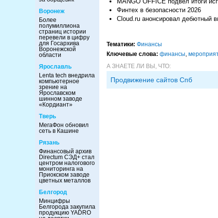
MANGO OFFICE подвел итоги испо
Финтех в безопасности 2026
Воронеж
Cloud.ru анонсировал дебютный в
Более
полумиллиона
страниц истории
перевели в цифру
для Госархива
Тематики:
Финансы
Воронежской
Ключевые слова:
финансы
,
мероприя
области
А ЗНАЕТЕ ЛИ ВЫ, ЧТО:
Ярославль
Lenta tech внедрила
Продвижение сайтов Спб
компьютерное
зрение на
Ярославском
шинном заводе
«Кордиант»
Тверь
МегаФон обновил
сеть в Кашине
Рязань
Финансовый архив
Directum СЭД+ стал
центром налогового
мониторинга на
Приокском заводе
цветных металлов
Белгород
Минцифры
Белгорода закупила
продукцию YADRO