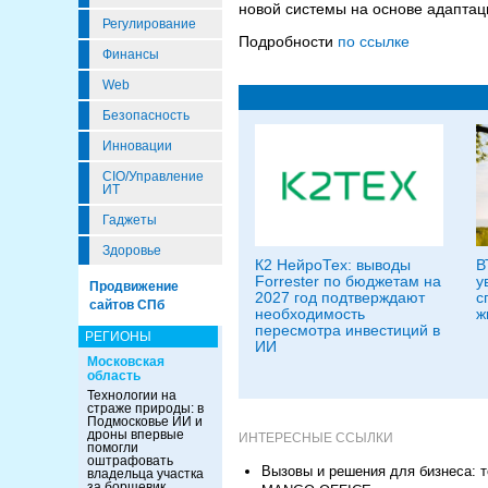
новой системы на основе адаптац
Регулирование
Подробности
по ссылке
Финансы
Web
Безопасность
Инновации
CIO/Управление
ИТ
Гаджеты
Здоровье
К2 НейроТех: выводы
В
Forrester по бюджетам на
у
Продвижение
2027 год подтверждают
с
сайтов СПб
необходимость
ж
пересмотра инвестиций в
РЕГИОНЫ
ИИ
Московская
область
Технологии на
страже природы: в
Подмосковье ИИ и
дроны впервые
ИНТЕРЕСНЫЕ ССЫЛКИ
помогли
оштрафовать
Вызовы и решения для бизнеса: т
владельца участка
за борщевик