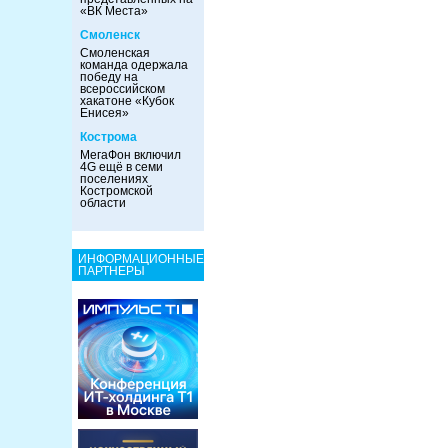
«ВК Места»
Смоленск
Смоленская
команда одержала
победу на
всероссийском
хакатоне «Кубок
Енисея»
Кострома
МегаФон включил
4G ещё в семи
поселениях
Костромской
области
ИНФОРМАЦИОННЫЕ
ПАРТНЕРЫ