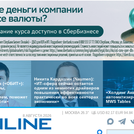
Никита Кардашин (Naumen):
 («ОБИТ»):
«ИТ-сфера сейчас остается
мы,
одним из немногих драйверов
повышения эффективности
«Холдинг Акв
ем, поможет
практически во всех секторах
автоматизир
ота»
экономики»
MWS Tables
МОСКВА
26.3
°
ЦБ
USD 82.17 EUR 94.84
8 АВГУСТА 2026