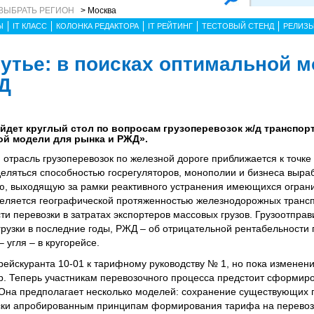
ВЫБРАТЬ РЕГИОН
> Москва
Ы
IT КЛАСС
КОЛОНКА РЕДАКТОРА
IT РЕЙТИНГ
ТЕСТОВЫЙ СТЕНД
РЕЛИЗ
утье: в поисках оптимальной 
Д
ойдет круглый стол по вопросам грузоперевозок ж/д транспо
ой модели для рынка и РЖД».
 отрасль грузоперевозок по железной дороге приближается к точке 
еляться способностью госрегуляторов, монополии и бизнеса выра
ю, выходящую за рамки реактивного устранения имеющихся огран
деляется географической протяженностью железнодорожных трансп
и перевозки в затратах экспортеров массовых грузов. Грузоотправ
рузки в последние годы, РЖД – об отрицательной рентабельности 
угля – в кругорейсе.
рейскуранта 10-01 к тарифному руководству № 1, но пока изменен
ер. Теперь участникам перевозочного процесса предстоит сформир
Она предполагает несколько моделей: сохранение существующих 
чески апробированным принципам формирования тарифа на перевоз