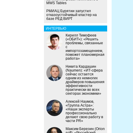
MWS Tables
РМИАЦ Бурятии запустил
отказоустойчивый кластер на
базе РЕД ВИРТ
ИНТЕРВЬЮ
Кирилл Тимофеев
(«ОБИТ»): «Решить
проблемы, связанные
с
импортозамещением,
поможет планомерная
работа»
Никита Кардашин
(Naumen): «ИТ-сфера
сейчас остается
одним из немногих
драйверов повышения
эффективности
практически во всех
секторах экономики»
Алексей Наумов,
«Группа Астра»:
«Наши эксперты
профессионально
делают свою работу в
части PR»
Максим Березин (Orion
soft): «Российский