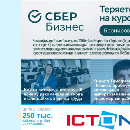
Кирилл Тимофеев
«Решить пробле
Не сто резюме, а сто друзей:
связанные с
почему рекомендации снова
импортозамещени
стали валютой рынка труда
планомерная раб
ЦИФРЫ ГОВОРЯТ
250 тыс.
кибератак отбил
«Уралкалий»