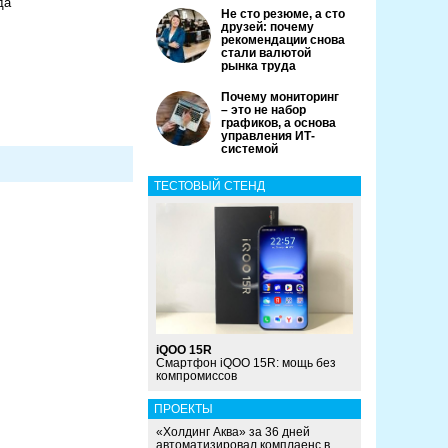
да
Не сто резюме, а сто
друзей: почему
рекомендации снова
стали валютой
рынка труда
Почему мониторинг
– это не набор
графиков, а основа
управления ИТ-
системой
ТЕСТОВЫЙ СТЕНД
iQOO 15R
Смартфон iQOO 15R: мощь без
компромиссов
ПРОЕКТЫ
«Холдинг Аква» за 36 дней
автоматизировал комплаенс в