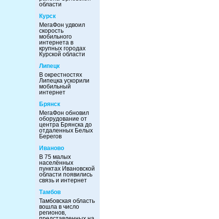
области
Курск
МегаФон удвоил
скорость
мобильного
интернета в
крупных городах
Курской области
Липецк
В окрестностях
Липецка ускорили
мобильный
интернет
Брянск
МегаФон обновил
оборудование от
центра Брянска до
отдаленных Белых
Берегов
Иваново
В 75 малых
населённых
пунктах Ивановской
области появились
связь и интернет
Тамбов
Тамбовская область
вошла в число
регионов,
представленных на