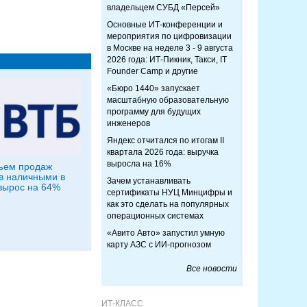
владельцем СУБД «Персей»
Основные ИТ-конференции и
мероприятия по цифровизации
в Москве на неделе 3 - 9 августа
2026 года: ИТ-Пикник, Такси, IT
Founder Camp и другие
«Бюро 1440» запускает
масштабную образовательную
программу для будущих
инженеров
Яндекс отчитался по итогам II
квартала 2026 года: выручка
выросла на 16%
ъем продаж
в наличными в
Зачем устанавливать
вырос на 64%
сертификаты НУЦ Минцифры и
как это сделать на популярных
операционных системах
«Авито Авто» запустил умную
карту АЗС с ИИ-прогнозом
Все новости
ИТ-КЛАСС