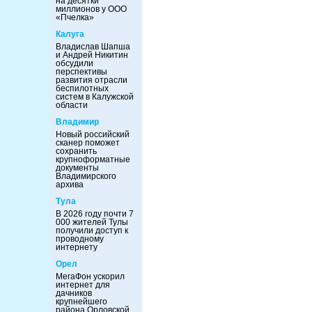
на десятки
миллионов у ООО
«Пчелка»
Калуга
Владислав Шапша
и Андрей Никитин
обсудили
перспективы
развития отрасли
беспилотных
систем в Калужской
области
Владимир
Новый российский
сканер поможет
сохранить
крупноформатные
документы
Владимирского
архива
Тула
В 2026 году почти 7
000 жителей Тулы
получили доступ к
проводному
интернету
Орел
МегаФон ускорил
интернет для
дачников
крупнейшего
района Орловской