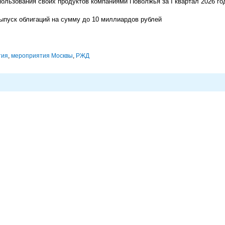
льзования своих продуктов компаниями Поволжья за I квартал 2026 го
ыпуск облигаций на сумму до 10 миллиардов рублей
тия
,
мероприятия Москвы
,
РЖД