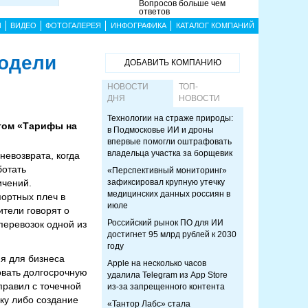
Вопросов больше чем
ответов
Ы
ВИДЕО
ФОТОГАЛЕРЕЯ
ИНФОГРАФИКА
КАТАЛОГ КОМПАНИЙ
модели
ДОБАВИТЬ КОМПАНИЮ
НОВОСТИ
ТОП-
ДНЯ
НОВОСТИ
Технологии на страже природы:
ртом «Тарифы на
в Подмосковье ИИ и дроны
впервые помогли оштрафовать
владельца участка за борщевик
невозврата, когда
ботать
«Перспективный мониторинг»
ичений.
зафиксировал крупную утечку
медицинских данных россиян в
ортных плеч в
июле
ители говорят о
Российский рынок ПО для ИИ
перевозок одной из
достигнет 95 млрд рублей к 2030
году
ия для бизнеса
Apple на несколько часов
овать долгосрочную
удалила Telegram из App Store
правил с точечной
из-за запрещенного контента
ку либо создание
«Тантор Лабс» стала