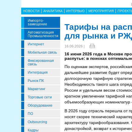
НОВОСТИ
АНАЛИТИКА
ИНТЕРВЬЮ
МЕРОПРИЯТИЯ
ПРОЕКТ
Импорто­
Замещение
Тарифы на расп
Автоматизация
для рынка и РЖ
Промышленности
Интернет
16.06.2026 |
Мобильная связь
16 июня 2026 года в Москве пр
распутье: в поисках оптимальн
Фиксированная
связь
По оценкам экспертов, российская
дальнейшее развитие будет опред
Интеграция
долгосрочную тарифную стратеги
Рынок ПК
Необходимость такого шага опре
Маркетинг
России и удельным весом стоимост
кратном увеличении тарифной наг
Торговые сети
объемообразующих номенклатур – 
Оборудование
В 2026 году отрасль перешла от п
ПО
носят скорее технический характ
Outsourcing
архитектуру тарифообразования. 
донастройкой, возврат к истори
Кадры