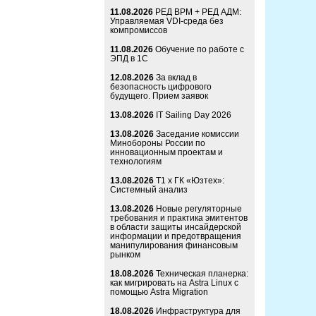
11.08.2026
РЕД ВРМ + РЕД АДМ:
Управляемая VDI-среда без
компромиссов
11.08.2026
Обучение по работе с
ЭПД в 1С
12.08.2026
За вклад в
безопасность цифрового
будущего. Прием заявок
13.08.2026
IT Sailing Day 2026
13.08.2026
Заседание комиссии
Минобороны России по
инновационным проектам и
технологиям
13.08.2026
Т1 x ГК «Юзтех»:
Системный анализ
13.08.2026
Новые регуляторные
требования и практика эмитентов
в области защиты инсайдерской
информации и предотвращения
манипулирования финансовым
рынком
18.08.2026
Техническая планерка:
как мигрировать на Astra Linux с
помощью Astra Migration
18.08.2026
Инфраструктура для