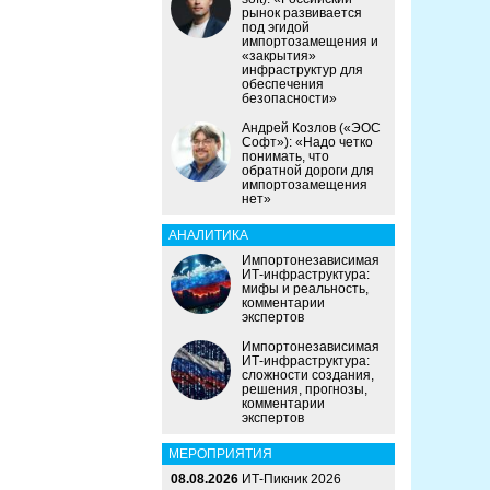
рынок развивается
под эгидой
импортозамещения и
«закрытия»
инфраструктур для
обеспечения
безопасности»
Андрей Козлов («ЭОС
Софт»): «Надо четко
понимать, что
обратной дороги для
импортозамещения
нет»
АНАЛИТИКА
Импортонезависимая
ИТ-инфраструктура:
мифы и реальность,
комментарии
экспертов
Импортонезависимая
ИТ-инфраструктура:
сложности создания,
решения, прогнозы,
комментарии
экспертов
МЕРОПРИЯТИЯ
08.08.2026
ИТ-Пикник 2026