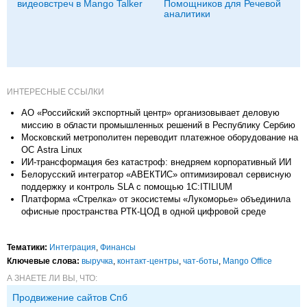
видеовстреч в Mango Talker
Помощников для Речевой
аналитики
ИНТЕРЕСНЫЕ ССЫЛКИ
АО «Российский экспортный центр» организовывает деловую
миссию в области промышленных решений в Республику Сербию
Московский метрополитен переводит платежное оборудование на
ОС Astra Linux
ИИ-трансформация без катастроф: внедряем корпоративный ИИ
Белорусский интегратор «АВЕКТИС» оптимизировал сервисную
поддержку и контроль SLA с помощью 1С:ITILIUM
Платформа «Стрелка» от экосистемы «Лукоморье» объединила
офисные пространства РТК-ЦОД в одной цифровой среде
Тематики:
Интеграция
,
Финансы
Ключевые слова:
выручка
,
контакт-центры
,
чат-боты
,
Mango Office
А ЗНАЕТЕ ЛИ ВЫ, ЧТО:
Продвижение сайтов Спб