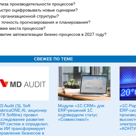
ализа производительности процессов?
ыстро оцифровывать новые сценарии?
 организационной структуры?
 точность прогнозирования и планирования?
зкие места процессов?
витие автоматизации бизнес-процессов в 2027 году?
СВЕЖЕЕ ПО ТЕМЕ
D Audit (SL Soft
Модули «1С:CRM» для
«1С-Рар
abricaONE.AI, акционер
ERP-решений 1С
ERP-сис
 ГК Softline) провел
подтвердили статус
произво
сследование развития
«Совместимо!»
высокот
RP-систем и определил,
электро
ак ИИ трансформирует
«КОНТ
правление бизнесом в