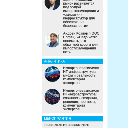
рынок развивается
под эгидой
импортозамещения и
«закрытия»
инфраструктур для
обеспечения
безопасности»
Андрей Козлов («ЭОС
Софт»): «Надо четко
понимать, что
обратной дороги для
импортозамещения
нет»
АНАЛИТИКА
Импортонезависимая
ИТ-инфраструктура:
мифы и реальность,
комментарии
экспертов
Импортонезависимая
ИТ-инфраструктура:
сложности создания,
решения, прогнозы,
комментарии
экспертов
МЕРОПРИЯТИЯ
08.08.2026
ИТ-Пикник 2026