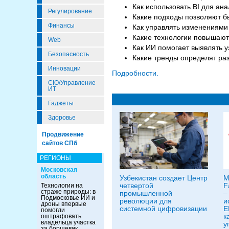
Как использовать BI для ан
Регулирование
Какие подходы позволяют б
Финансы
Как управлять изменениями
Какие технологии повышают
Web
Как ИИ помогает выявлять у
Безопасность
Какие тренды определят раз
Инновации
Подробности.
CIO/Управление
ИТ
Гаджеты
Здоровье
Продвижение
сайтов СПб
РЕГИОНЫ
Московская
область
Узбекистан создает Центр
M
четвертой
F
Технологии на
страже природы: в
промышленной
–
Подмосковье ИИ и
революции для
и
дроны впервые
системной цифровизации
E
помогли
к
оштрафовать
владельца участка
у
за борщевик