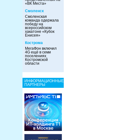
«ВК Места»
Смоленск
Смоленская
команда одержала
победу на
всероссийском
хакатоне «Кубок
Енисея»
Кострома
МегаФон включил
4G ещё в семи
поселениях
Костромской
области
ИНФОРМАЦИОННЫЕ
ПАРТНЕРЫ