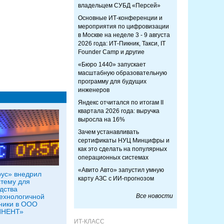
владельцем СУБД «Персей»
Основные ИТ-конференции и
мероприятия по цифровизации
в Москве на неделе 3 - 9 августа
2026 года: ИТ-Пикник, Такси, IT
Founder Camp и другие
«Бюро 1440» запускает
масштабную образовательную
программу для будущих
инженеров
Яндекс отчитался по итогам II
квартала 2026 года: выручка
выросла на 16%
Зачем устанавливать
сертификаты НУЦ Минцифры и
как это сделать на популярных
операционных системах
«Авито Авто» запустил умную
ус» внедрил
карту АЗС с ИИ-прогнозом
тему для
дства
ехнологичной
Все новости
ники в ООО
ИНЕНТ»
ИТ-КЛАСС