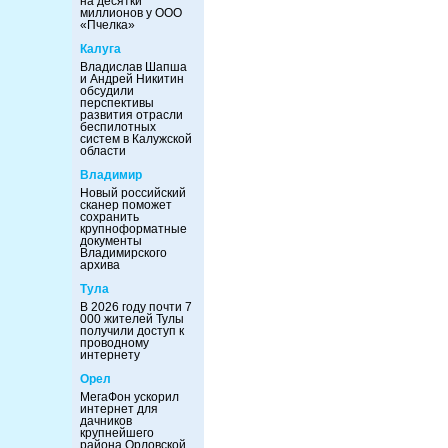
на десятки
миллионов у ООО
«Пчелка»
Калуга
Владислав Шапша
и Андрей Никитин
обсудили
перспективы
развития отрасли
беспилотных
систем в Калужской
области
Владимир
Новый российский
сканер поможет
сохранить
крупноформатные
документы
Владимирского
архива
Тула
В 2026 году почти 7
000 жителей Тулы
получили доступ к
проводному
интернету
Орел
МегаФон ускорил
интернет для
дачников
крупнейшего
района Орловской