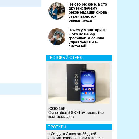
Не сто резюме, а сто
друзей: почему
рекомендации снова
стали валютой
рынка труда
Почему мониторинг
– это не набор
графиков, а основа
управления ИТ-
системой
ТЕСТОВЫЙ СТЕНД
iQOO 15R
Смартфон iQOO 15R: мощь без
компромиссов
ПРОЕКТЫ
«Холдинг Аква» за 36 дней
автоматизировал комплаенс в