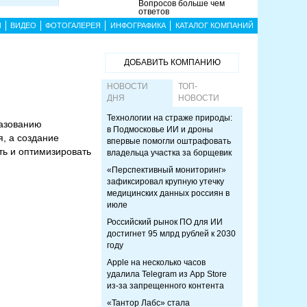
Вопросов больше чем
ответов
Ы
ВИДЕО
ФОТОГАЛЕРЕЯ
ИНФОГРАФИКА
КАТАЛОГ КОМПАНИЙ
ДОБАВИТЬ КОМПАНИЮ
НОВОСТИ
ТОП-
ДНЯ
НОВОСТИ
Технологии на страже природы:
разованию
в Подмосковье ИИ и дроны
, а создание
впервые помогли оштрафовать
ть и оптимизировать
владельца участка за борщевик
«Перспективный мониторинг»
зафиксировал крупную утечку
медицинских данных россиян в
июле
Российский рынок ПО для ИИ
достигнет 95 млрд рублей к 2030
году
Apple на несколько часов
удалила Telegram из App Store
из-за запрещенного контента
«Тантор Лабс» стала