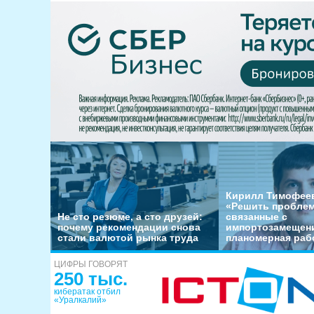
Кирилл Тимофеев
«Решить пробле
Не сто резюме, а сто друзей:
связанные с
почему рекомендации снова
импортозамещени
стали валютой рынка труда
планомерная раб
ЦИФРЫ ГОВОРЯТ
250 тыс.
кибератак отбил
«Уралкалий»