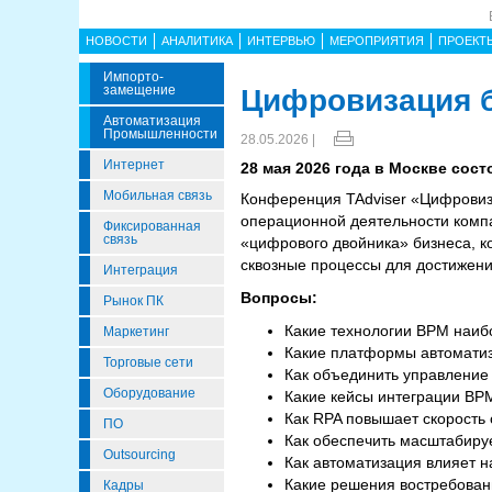
НОВОСТИ
АНАЛИТИКА
ИНТЕРВЬЮ
МЕРОПРИЯТИЯ
ПРОЕКТ
Импорто­
Замещение
Цифровизация б
Автоматизация
Промышленности
28.05.2026 |
Интернет
28 мая 2026 года в Москве сос
Мобильная связь
Конференция TAdviser «Цифровиз
операционной деятельности компа
Фиксированная
связь
«цифрового двойника» бизнеса, к
сквозные процессы для достижени
Интеграция
Вопросы:
Рынок ПК
Какие технологии BPM наиб
Маркетинг
Какие платформы автомати
Торговые сети
Как объединить управление
Оборудование
Какие кейсы интеграции BP
Как RPA повышает скорость
ПО
Как обеспечить масштабир
Outsourcing
Как автоматизация влияет 
Какие решения востребован
Кадры