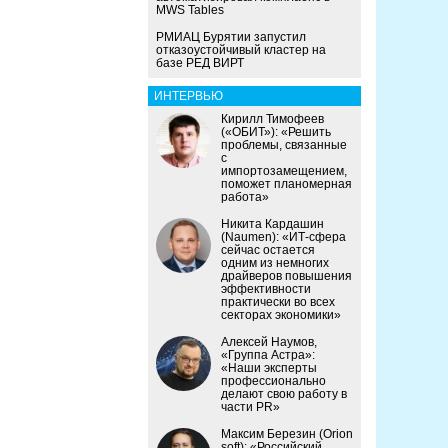
MWS Tables
РМИАЦ Бурятии запустил
отказоустойчивый кластер на
базе РЕД ВИРТ
ИНТЕРВЬЮ
Кирилл Тимофеев
(«ОБИТ»): «Решить
проблемы, связанные
с
импортозамещением,
поможет планомерная
работа»
Никита Кардашин
(Naumen): «ИТ-сфера
сейчас остается
одним из немногих
драйверов повышения
эффективности
практически во всех
секторах экономики»
Алексей Наумов,
«Группа Астра»:
«Наши эксперты
профессионально
делают свою работу в
части PR»
Максим Березин (Orion
soft): «Российский