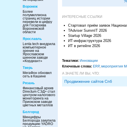
2
Воронеж
Более
полумиллиона
ИНТЕРЕСНЫЕ ССЫЛКИ
страниц истории
перевели в цифру
для Госархива
Стартовал приём заявок Национа
Воронежской
TAdviser SummIT 2026
области
Startup Village 2026
Ярославль
ИТ-инфраструктура 2026
Lenta tech внедрила
ИТ в ритейле 2026
компьютерное
зрение на
Ярославском
шинном заводе
Тематики:
Инновации
«Кордиант»
Ключевые слова:
ERP
,
мероприятия М
Тверь
МегаФон обновил
А ЗНАЕТЕ ЛИ ВЫ, ЧТО:
сеть в Кашине
Продвижение сайтов Спб
Рязань
Финансовый архив
Directum СЭД+ стал
центром налогового
мониторинга на
Приокском заводе
цветных металлов
Белгород
Минцифры
Белгорода закупила
продукцию YADRO