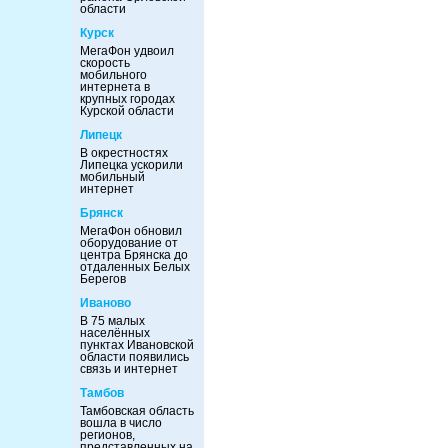
области
Курск
МегаФон удвоил
скорость
мобильного
интернета в
крупных городах
Курской области
Липецк
В окрестностях
Липецка ускорили
мобильный
интернет
Брянск
МегаФон обновил
оборудование от
центра Брянска до
отдаленных Белых
Берегов
Иваново
В 75 малых
населённых
пунктах Ивановской
области появились
связь и интернет
Тамбов
Тамбовская область
вошла в число
регионов,
представленных на