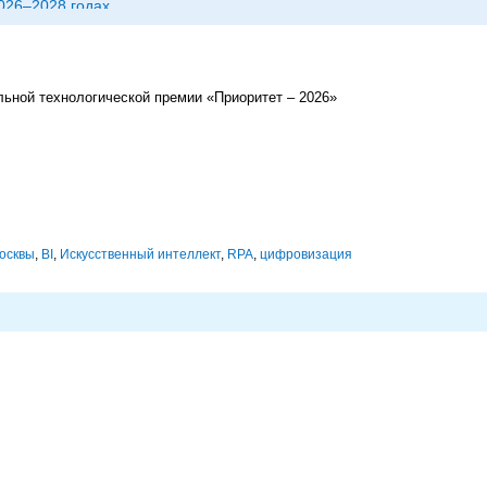
026–2028 годах
льной технологической премии «Приоритет – 2026»
осквы
,
BI
,
Искусственный интеллект
,
RPA
,
цифровизация