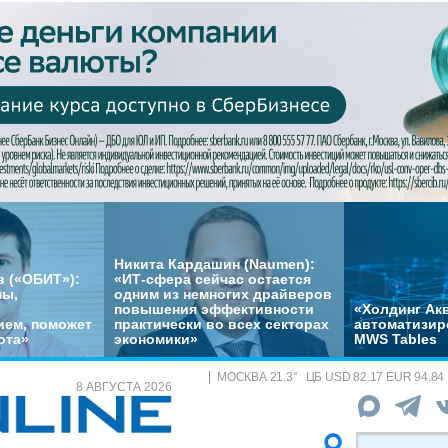
Никита Кардашин (Naumen):
 («ОБИТ»):
«ИТ-сфера сейчас остается
мы,
одним из немногих драйверов
повышения эффективности
«Холдинг Акв
ем, поможет
практически во всех секторах
автоматизир
ота»
экономики»
MWS Tables
МОСКВА
21.3
°
ЦБ
USD 82.17 EUR 94.84
8 АВГУСТА 2026