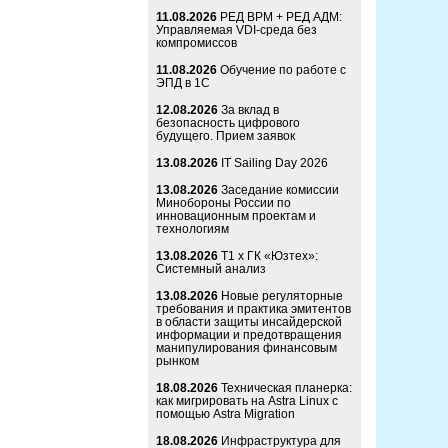
11.08.2026
РЕД ВРМ + РЕД АДМ:
Управляемая VDI-среда без
компромиссов
11.08.2026
Обучение по работе с
ЭПД в 1С
12.08.2026
За вклад в
безопасность цифрового
будущего. Прием заявок
13.08.2026
IT Sailing Day 2026
13.08.2026
Заседание комиссии
Минобороны России по
инновационным проектам и
технологиям
13.08.2026
Т1 x ГК «Юзтех»:
Системный анализ
13.08.2026
Новые регуляторные
требования и практика эмитентов
в области защиты инсайдерской
информации и предотвращения
манипулирования финансовым
рынком
18.08.2026
Техническая планерка:
как мигрировать на Astra Linux с
помощью Astra Migration
18.08.2026
Инфраструктура для