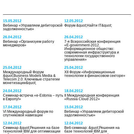
15.05.2012
12.05.2012
Вебинар «Управляем дебиторской
Форум &quot;Найти IT&quot;
задолженностью»
26.04.2012
26.04.2012
Вебинар «Организуем работу
7-я Всероссийская конференция
менеджеров»
«E-government-2012.
Информационное общество:
современная инфраструктура и
технологии государственного
управления»
25.04.2012
25.04.2012
Международный Форум
XII Форум «Информационные
&quot;Business Models Media &
технологии в финансовом секторе»
Telecom 2.0: Ключевые стратегии
монетизации&quot;
24.04.2012
18.04.2012
Семинар-встреча «e-Estonia – путь
II Международная конференция
в Европу!»
«Russia Cloud 2012»
17.04.2012
15.04.2012
VI Международный форум по
Вебинар «Управляем дебиторской
спутниковой навигации
задолженностью»
12.04.2012
12.04.2012
Семинар &quot;Решения на базе
Веб-семинар: &quot;Решения на
технологий IBM для оптимизации
базе технологий IBM для