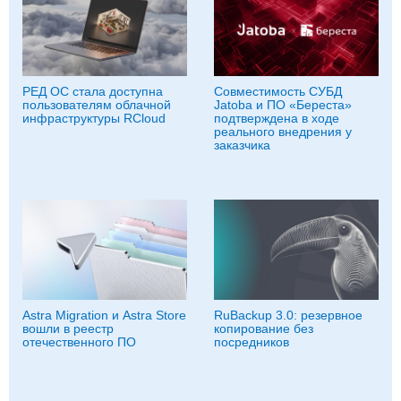
РЕД ОС стала доступна
Совместимость СУБД
пользователям облачной
Jatoba и ПО «Береста»
инфраструктуры RCloud
подтверждена в ходе
реального внедрения у
заказчика
Astra Migration и Astra Store
RuBackup 3.0: резервное
вошли в реестр
копирование без
отечественного ПО
посредников