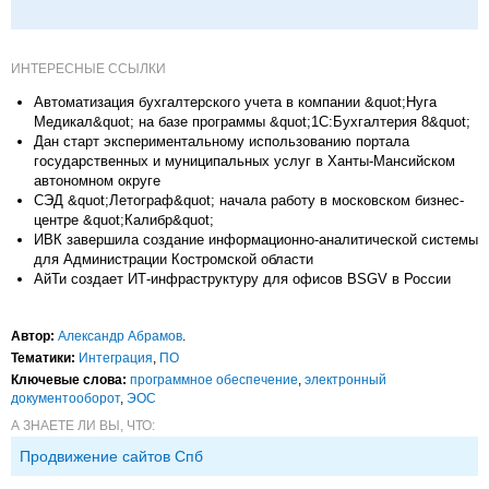
ИНТЕРЕСНЫЕ ССЫЛКИ
Автоматизация бухгалтерского учета в компании &quot;Нуга
Медикал&quot; на базе программы &quot;1С:Бухгалтерия 8&quot;
Дан старт экспериментальному использованию портала
государственных и муниципальных услуг в Ханты-Мансийском
автономном округе
СЭД &quot;Летограф&quot; начала работу в московском бизнес-
центре &quot;Калибр&quot;
ИВК завершила создание информационно-аналитической системы
для Администрации Костромской области
АйТи создает ИТ-инфраструктуру для офисов BSGV в России
Автор:
Александр Абрамов
.
Тематики:
Интеграция
,
ПО
Ключевые слова:
программное обеспечение
,
электронный
документооборот
,
ЭОС
А ЗНАЕТЕ ЛИ ВЫ, ЧТО:
Продвижение сайтов Спб