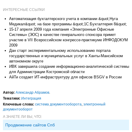
ИНТЕРЕСНЫЕ ССЫЛКИ
Автоматизация бухгалтерского учета в компании &quot;Нуга
Медикал&quot; на базе программы &quot;1С:Бухгалтерия 8&quot;
15-17 апреля 2009 года компания «Электронные Офисные
Системы» (ЭОС) в качестве генерального спонсора примет
участие в VII Всероссийском конгрессе-практикуме ИНФОДОКУМ
2009
Дан старт экспериментальному использованию портала
государственных и муниципальных услуг в Ханты-Мансийском
автономном округе
ИВК завершила создание информационно-аналитической системы
для Администрации Костромской области
АйТи создает ИТ-инфраструктуру для офисов BSGV в России
Автор:
Александр Абрамов
.
Тематики:
Интеграция
Ключевые слова:
система документооборота
,
электронный
документооборот
А ЗНАЕТЕ ЛИ ВЫ, ЧТО:
Продвижение сайтов Спб