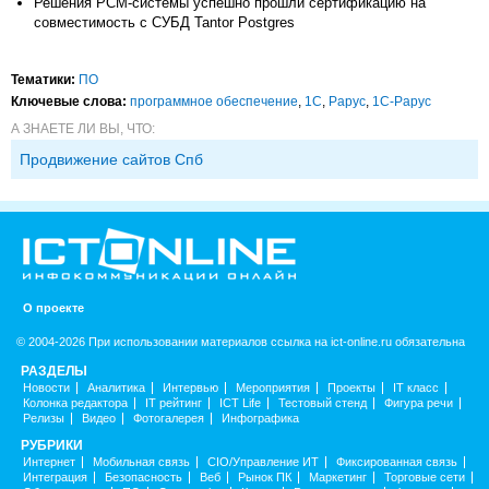
Решения РСМ-системы успешно прошли сертификацию на
совместимость с СУБД Tantor Postgres
Тематики:
ПО
Ключевые слова:
программное обеспечение
,
1С
,
Рарус
,
1С-Рарус
А ЗНАЕТЕ ЛИ ВЫ, ЧТО:
Продвижение сайтов Спб
О проекте
© 2004-2026 При использовании материалов ссылка на ict-online.ru обязательна
РАЗДЕЛЫ
Новости
Аналитика
Интервью
Мероприятия
Проекты
IT класс
Колонка редактора
IT рейтинг
ICT Life
Тестовый стенд
Фигура речи
Релизы
Видео
Фотогалерея
Инфографика
РУБРИКИ
Интернет
Мобильная связь
CIO/Управление ИТ
Фиксированная связь
Интеграция
Безопасность
Веб
Рынок ПК
Маркетинг
Торговые сети