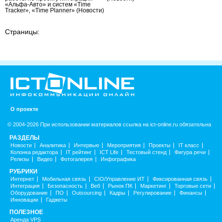
«Альфа-Авто» и систем «Time
Tracker», «Time Planner»
(Новости)
Страницы:
О проекте
© 2004-2026 При использовании материалов ссылка на ict-online.ru обязательна
РАЗДЕЛЫ
Новости
Аналитика
Интервью
Мероприятия
Проекты
IT класс
Колонка редактора
IT рейтинг
ICT Life
Тестовый стенд
Фигура речи
Релизы
Видео
Фотогалерея
Инфографика
РУБРИКИ
Интернет
Мобильная связь
CIO/Управление ИТ
Фиксированная связь
Интеграция
Безопасность
Веб
Рынок ПК
Маркетинг
Торговые сети
Оборудование
ПО
Outsourcing
Кадры
Регулирование
Финансы
Инновации
Гаджеты
ПОЛЕЗНОЕ
Аренда VPS