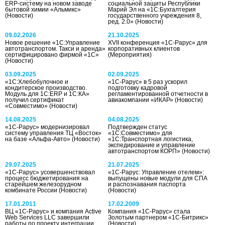
ERP-систему на новом заводе
социальной защиты Республики
бытовой химии «Альмикс»
Марий Эл на «1С:Бухгалтерия
(Новости)
государственного учреждения 8,
ред. 2.0»
(Новости)
09.02.2026
21.10.2025
Новое решение «1С:Управление
XVII конференция «1С-Рарус» для
автотранспортом. Такси и аренда»
корпора­тивных клиентов
сертифицировано фирмой «1С»
(Мероприятия)
(Новости)
03.09.2025
02.09.2025
«1C:Хлебобулочное и
«1С-Рарус» в 5 раз ускорил
кондитерское производство.
подготовку кадровой
Модуль для 1С:ERP и 1С:КА»
регламентированной отчетности в
получил сертификат
авиакомпании «ИКАР»
(Новости)
«Совместимо»
(Новости)
14.08.2025
04.08.2025
«1С-Рарус» модернизировал
Подтвержден статус
систему управления ТЦ «Восток»
«1С:Совместимо» для
на базе «Альфа-Авто»
(Новости)
«1С:Транспортная логистика,
экспедирование и управление
автотранспортом КОРП»
(Новости)
29.07.2025
21.07.2025
«1С-Рарус» усовершенствовал
«1С-Рарус: Управление отелем»:
процесс бюджетирования на
выпущены новые модули для СПА
старейшем железорудном
и распознавания паспорта
комбинате России
(Новости)
(Новости)
17.01.2011
17.02.2009
ВЦ «1С-Рарус» и компания Active
Компания «1С-Рарус» стала
Web Services LLC завершили
Золотым партнером «1С-Битрикс»
работы по проекту интеграции
(Новости)