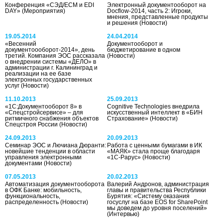
Конференция «СЭД/ECM и EDI
Электронный документооборот на
DAY»
(Мероприятия)
Docflow-2014, часть 2: Игроки,
мнения, представленные продукты
и решения
(Новости)
19.05.2014
24.04.2014
«Весенний
Документооборот и
документоооборот-2014», день
бюджетирование в одном
третий. Компания ЭОС рассказала
(Новости)
о внедрении системы «ДЕЛО» в
администрации г. Калининград и
реализации на ее базе
электронных государственных
услуг
(Новости)
11.10.2013
25.09.2013
«1С:Документооборот 8» в
Cognitive Technologies внедрила
«Спецстройсервисе» – для
искусственный интеллект в «БИН
ритмичного снабжения объектов
Страхование»
(Новости)
Спецстроя России
(Новости)
24.09.2013
20.09.2013
Семинар ЭОС и Лючиана Дюранти:
Работа с ценными бумагами в ИК
новейшие тенденции в области
«МАЯК» стала проще благодаря
управления электронными
«1С-Рарус»
(Новости)
документами
(Новости)
07.05.2013
20.02.2013
Автоматизация документооборота
Валерий Андронов, администрация
в ОФК Банке: мобильность,
главы и правительства Республики
функциональность,
Бурятия: «Систему оказания
распределенность
(Новости)
госуслуг на базе EOS for SharePoint
мы доведем до уровня поселений»
(Интервью)