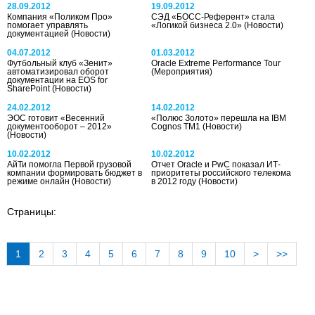
28.09.2012
19.09.2012
Компания «Поликом Про»
СЭД «БОСС-Референт» стала
помогает управлять
«Логикой бизнеса 2.0»
(Новости)
документацией
(Новости)
04.07.2012
01.03.2012
Футбольный клуб «Зенит»
Oracle Extreme Performance Tour
автоматизировал оборот
(Мероприятия)
документации на EOS for
SharePoint
(Новости)
24.02.2012
14.02.2012
ЭОС готовит «Весенний
«Полюс Золото» перешла на IBM
документооборот – 2012»
Cognos TM1
(Новости)
(Новости)
10.02.2012
10.02.2012
АйТи помогла Первой грузовой
Отчет Oracle и PwC показал ИТ-
компании формировать бюджет в
приоритеты российского телекома
режиме онлайн
(Новости)
в 2012 году
(Новости)
Страницы:
1
2
3
4
5
6
7
8
9
10
>
>>