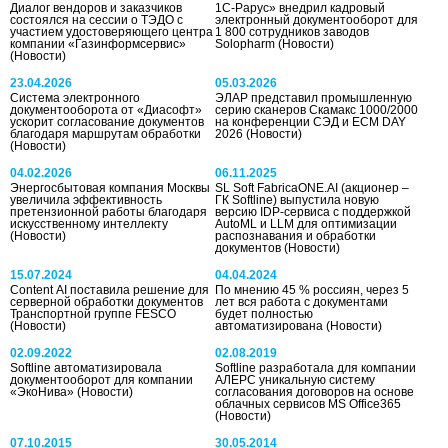
Диалог вендоров и заказчиков
1С-Рарус» внедрил кадровый
состоялся на сессии о ТЭДО с
электронный документооборот для
участием удостоверяющего центра
1 800 сотрудников заводов
компании «Газинформсервис»
Solopharm
(Новости)
(Новости)
23.04.2026
05.03.2026
Система электронного
ЭЛАР представил промышленную
документооборота от «Диасофт»
серию сканеров Скамакс 1000/2000
ускорит согласование документов
на конференции СЭД и ECM DAY
благодаря маршрутам обработки
2026
(Новости)
(Новости)
04.02.2026
06.11.2025
Энергосбытовая компания Москвы
SL Soft FabricaONE.AI (акционер –
увеличила эффективность
ГК Softline) выпустила новую
претензионной работы благодаря
версию IDP-сервиса с поддержкой
искусственному интеллекту
AutoML и LLM для оптимизации
(Новости)
распознавания и обработки
документов
(Новости)
15.07.2024
04.04.2024
Content AI поставила решение для
По мнению 45 % россиян, через 5
серверной обработки документов
лет вся работа с документами
Транспортной группе FESCO
будет полностью
(Новости)
автоматизирована
(Новости)
02.09.2022
02.08.2019
Softline автоматизировала
Softline разработала для компании
документооборот для компании
АЛЕРС уникальную систему
«ЭкоНива»
(Новости)
согласования договоров на основе
облачных сервисов MS Office365
(Новости)
07.10.2015
30.05.2014