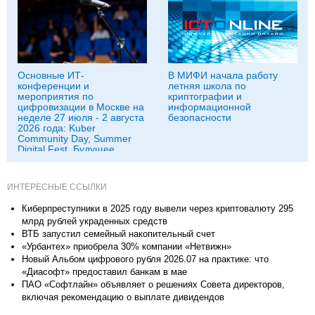
Основные ИТ-
В МИФИ начала работу
конференции и
летняя школа по
мероприятия по
криптографии и
цифровизации в Москве на
информационной
неделе 27 июля - 2 августа
безопасности
2026 года: Kuber
Community Day, Summer
Digital Fest, Будущее
исследований в
корпорациях и другие
ИНТЕРЕСНЫЕ ССЫЛКИ
Киберпреступники в 2025 году вывели через криптовалюту 295
млрд рублей украденных средств
ВТБ запустил семейный накопительный счет
«Урбантех» приобрела 30% компании «Нетвижн»
Новый Альбом цифрового рубля 2026.07 на практике: что
«Диасофт» предоставил банкам в мае
ПАО «Софтлайн» объявляет о решениях Совета директоров,
включая рекомендацию о выплате дивидендов