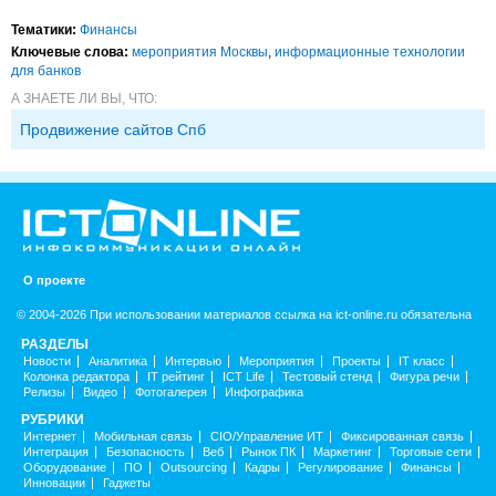
Тематики:
Финансы
Ключевые слова:
мероприятия Москвы
,
информационные технологии
для банков
А ЗНАЕТЕ ЛИ ВЫ, ЧТО:
Продвижение сайтов Спб
О проекте
© 2004-2026 При использовании материалов ссылка на ict-online.ru обязательна
РАЗДЕЛЫ
Новости
Аналитика
Интервью
Мероприятия
Проекты
IT класс
Колонка редактора
IT рейтинг
ICT Life
Тестовый стенд
Фигура речи
Релизы
Видео
Фотогалерея
Инфографика
РУБРИКИ
Интернет
Мобильная связь
CIO/Управление ИТ
Фиксированная связь
Интеграция
Безопасность
Веб
Рынок ПК
Маркетинг
Торговые сети
Оборудование
ПО
Outsourcing
Кадры
Регулирование
Финансы
Инновации
Гаджеты