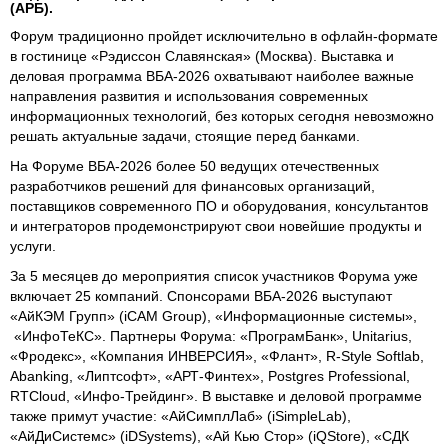
(АРБ).
Форум традиционно пройдет исключительно в офлайн-формате
в гостинице «Рэдиссон Славянская» (Москва). Выставка и
деловая программа ВБА-2026 охватывают наиболее важные
направления развития и использования современных
информационных технологий, без которых сегодня невозможно
решать актуальные задачи, стоящие перед банками.
На Форуме ВБА-2026 более 50 ведущих отечественных
разработчиков решений для финансовых организаций,
поставщиков современного ПО и оборудования, консультантов
и интеграторов продемонстрируют свои новейшие продукты и
услуги.
За 5 месяцев до мероприятия список участников Форума уже
включает 25 компаний. Спонсорами ВБА-2026 выступают
«АйКЭМ Групп» (iCAM Group), «Информационные системы»,
«ИнфоТеКС». Партнеры Форума: «ПрограмБанк», Unitarius,
«Фродекс», «Компания ИНВЕРСИЯ», «Флант», R-Style Softlab,
Abanking, «Липтсофт», «АРТ-Финтех», Postgres Professional,
RTCloud, «Инфо-Трейдинг». В выставке и деловой программе
также примут участие: «АйСимплЛаб» (iSimpleLab),
«АйДиСистемс» (iDSystems), «Ай Кью Стор» (iQStore), «СДК