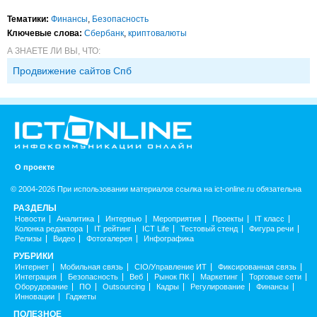
Тематики:
Финансы
,
Безопасность
Ключевые слова:
Сбербанк
,
криптовалюты
А ЗНАЕТЕ ЛИ ВЫ, ЧТО:
Продвижение сайтов Спб
О проекте
© 2004-2026 При использовании материалов ссылка на ict-online.ru обязательна
РАЗДЕЛЫ
Новости
Аналитика
Интервью
Мероприятия
Проекты
IT класс
Колонка редактора
IT рейтинг
ICT Life
Тестовый стенд
Фигура речи
Релизы
Видео
Фотогалерея
Инфографика
РУБРИКИ
Интернет
Мобильная связь
CIO/Управление ИТ
Фиксированная связь
Интеграция
Безопасность
Веб
Рынок ПК
Маркетинг
Торговые сети
Оборудование
ПО
Outsourcing
Кадры
Регулирование
Финансы
Инновации
Гаджеты
ПОЛЕЗНОЕ