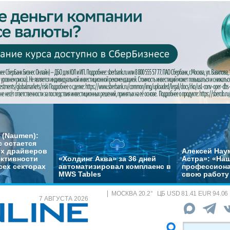
 (Naumen):
с остается
их драйверов
Алексей Нау
ктивности
«Холдинг Аква» за 36 дней
Астра»: «На
сех секторах
автоматизировал комплаенс в
профессиона
MWS Tables
свою работу 
МОСКВА
20.2
°
ЦБ
USD 81.41 EUR 94.06
7 АВГУСТА 2026