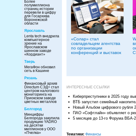
Более
полумиллиона
страниц истории
перевели в цифру
для Госархива
Воронежской
области
Ярославль
Lenta tech внедрила
«Солар» стал
W
компьютерное
совладельцем агентства
в
зрение на
Ярославском
по организации
о
шинном заводе
конференций и выставок
С
«Кордиант»
Тверь
МегаФон обновил
сеть в Кашине
Рязань
Финансовый архив
Directum СЭД+ стал
ИНТЕРЕСНЫЕ ССЫЛКИ
центром налогового
мониторинга на
Киберпреступники в 2025 году вы
Приокском заводе
цветных металлов
ВТБ запустил семейный накопите
Новый Альбом цифрового рубля 20
Белгород
ПАО «Софтлайн» объявляет о ре
Минцифры
Белгорода закупила
5 месяцев до 13-го Форума ВБА-2
продукцию YADRO
на десятки
миллионов у ООО
«Пчелка»
Тематики:
Финансы