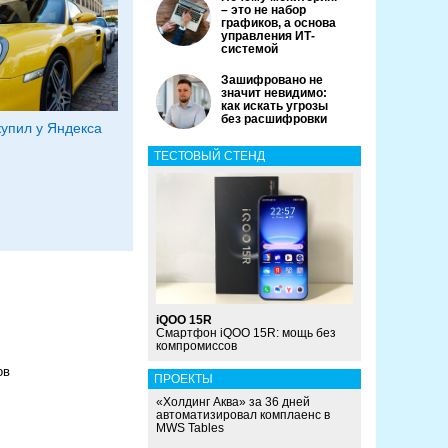
– это не набор
графиков, а основа
управления ИТ-
системой
Зашифровано не
значит невидимо:
как искать угрозы
без расшифровки
купил у Яндекса
ТЕСТОВЫЙ СТЕНД
iQOO 15R
Смартфон iQOO 15R: мощь без
компромиссов
ов
ПРОЕКТЫ
«Холдинг Аква» за 36 дней
автоматизировал комплаенс в
MWS Tables