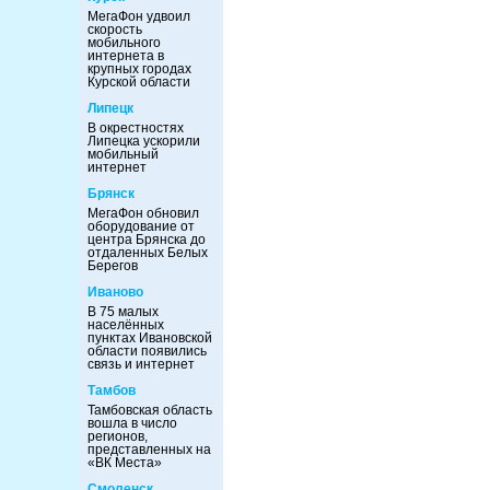
МегаФон удвоил
скорость
мобильного
интернета в
крупных городах
Курской области
Липецк
В окрестностях
Липецка ускорили
мобильный
интернет
Брянск
МегаФон обновил
оборудование от
центра Брянска до
отдаленных Белых
Берегов
Иваново
В 75 малых
населённых
пунктах Ивановской
области появились
связь и интернет
Тамбов
Тамбовская область
вошла в число
регионов,
представленных на
«ВК Места»
Смоленск