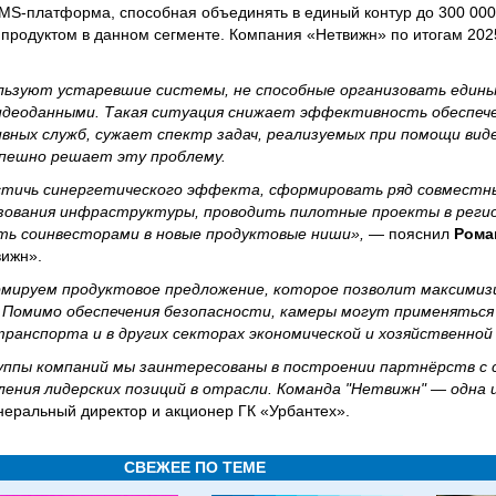
MS-платформа, способная объединять в единый контур до 300 00
родуктом в данном сегменте. Компания «Нетвижн» по итогам 2025
ользуют устаревшие системы, не способные организовать едины
идеоданными. Такая ситуация снижает эффективность обеспеч
вных служб, сужает спектр задач, реализуемых при помощи вид
пешно решает эту проблему.
стичь синергетического эффекта, сформировать ряд совместн
ьзования инфраструктуры, проводить пилотные проекты в реги
ать соинвесторами в новые продуктовые ниши»,
— пояснил
Роман
ижн».
рмируем продуктовое предложение, которое позволит максими
 Помимо обеспечения безопасности, камеры могут применяться 
транспорта и в других секторах экономической и хозяйственно
руппы компаний мы заинтересованы в построении партнёрств с
ения лидерских позиций в отрасли. Команда "Нетвижн" — одна 
неральный директор и акционер ГК «Урбантех».
СВЕЖЕЕ ПО ТЕМЕ