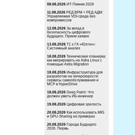
08.08.2026
ИТ-Пикник 2026
11.08.2026
РЕД ВРМ + РЕД АДМ:
Управляемая VDI-среда без
компромиссов
12.08.2026
За вклад в
безопасность цифрового
будущего. Прием заявок
13.08.2026
Т1 x ГК «Юзтех»:
Системный анализ
18.08.2026
Техническая планерка:
как мигрировать на Astra Linux с
помощью Astra Migration
18.08.2026
Инфраструктура для
разработки на гиперскорости:
сервисы самообслуживания и
MCP в HyperDrive
18.08.2026
Deep Patch: Что
должен уметь ИБ-инженер
19.08.2026
Цифровая зрелость
20.08.2026
Как использовать MIG
и GPU-Sharing на примерах
20.08.2026
Города Будущего
2026. Пермь