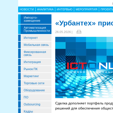
НОВОСТИ
АНАЛИТИКА
ИНТЕРВЬЮ
МЕРОПРИЯТИЯ
ПРОЕКТ
Импорто­
Замещение
«Урбантех» при
Автоматизация
Промышленности
26.05.2026 |
Интернет
Мобильная связь
Фиксированная
связь
Интеграция
Рынок ПК
Маркетинг
Торговые сети
Оборудование
ПО
Сделка дополняет портфель проду
Outsourcing
решений для обеспечения общест
Кадры