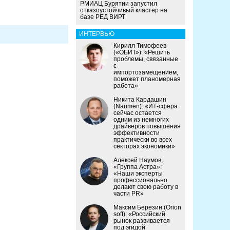
РМИАЦ Бурятии запустил
отказоустойчивый кластер на
базе РЕД ВИРТ
ИНТЕРВЬЮ
Кирилл Тимофеев
(«ОБИТ»): «Решить
проблемы, связанные
с
импортозамещением,
поможет планомерная
работа»
Никита Кардашин
(Naumen): «ИТ-сфера
сейчас остается
одним из немногих
драйверов повышения
эффективности
практически во всех
секторах экономики»
Алексей Наумов,
«Группа Астра»:
«Наши эксперты
профессионально
делают свою работу в
части PR»
Максим Березин (Orion
soft): «Российский
рынок развивается
под эгидой