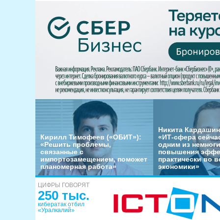
Никита Кардашин
Кирилл Тимофеев («ОБИТ»):
«ИТ-сфера сейча
«Решить проблемы,
одним из немног
связанные с
повышения эффе
импортозамещением, поможет
практически во в
планомерная работа»
экономики»
ЦИФРЫ ГОВОРЯТ
250 тыс.
кибератак отбил
«Уралкалий»