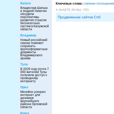
Калуга
Ключевые слова:
слияние поглощени
Владислав Шапша
А ЗНАЕТЕ ЛИ ВЫ, ЧТО:
и Андрей Никитин
обсудили
Продвижение сайтов Спб
перспективы
развития отрасли
беспилотных
систем в Калужской
области
Владимир
Новый российский
сканер поможет
сохранить
крупноформатные
документы
Владимирского
архива
Тула
В 2026 году почти 7
000 жителей Тулы
получили доступ к
проводному
интернету
Орел
МегаФон ускорил
интернет для
дачников
крупнейшего
района Орловской
области
Курск