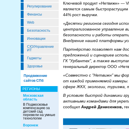
Ключевой продукт «Нетвижн» — V
Регулирование
является самым быстрорастущим п
Финансы
44% рост выручки.
Web
«Десятки регионов сегодня исп
централизованное управление в
Безопасность
безопасности и работы операти
Инновации
Внедрение нашей платформы ус
CIO/Управление
Партнёрство позволяет нам до
ИТ
предложений и сценариев испол
Гаджеты
ГК "Урбантех", а также выступ
Здоровье
генеральный директор ООО «Нетв
«Совместно с "Нетвижн" мы фо
Продвижение
сайтов СПб
от каждой применяемой камеры.
сфере ЖКХ, экологии, туризма, 
РЕГИОНЫ
В условиях быстрой динамики г
Московская
область
активными командами для укрепл
В Подмосковье
сообщил
Андрей Денисенков,
ге
компенсацию за
детский сад
перевели на умные
технологии
Воронеж