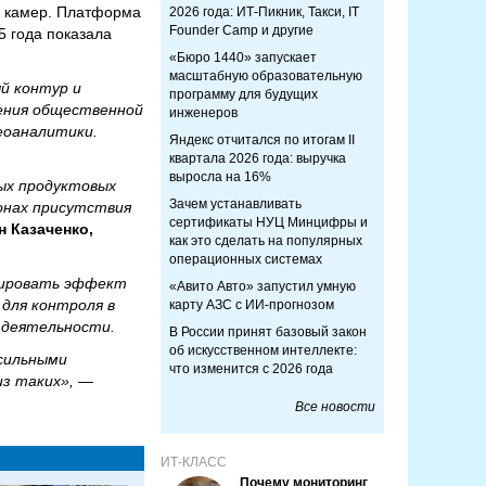
0 камер. Платформа
2026 года: ИТ-Пикник, Такси, IT
Founder Camp и другие
 года показала
«Бюро 1440» запускает
масштабную образовательную
й контур и
программу для будущих
ения общественной
инженеров
еоаналитики.
Яндекс отчитался по итогам II
квартала 2026 года: выручка
выросла на 16%
ых продуктовых
Зачем устанавливать
онах присутствия
сертификаты НУЦ Минцифры и
 Казаченко,
как это сделать на популярных
операционных системах
зировать эффект
«Авито Авто» запустил умную
для контроля в
карту АЗС с ИИ-прогнозом
й деятельности.
В России принят базовый закон
об искусственном интеллекте:
 сильными
что изменится с 2026 года
из таких»,
—
Все новости
ИТ-КЛАСС
Почему мониторинг