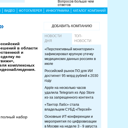
Вопросов больше чем
ответов
Ы
ВИДЕО
ФОТОГАЛЕРЕЯ
ИНФОГРАФИКА
КАТАЛОГ КОМПАНИЙ
»
ДОБАВИТЬ КОМПАНИЮ
НОВОСТИ
ТОП-
ДНЯ
НОВОСТИ
оссийский
решений в области
«Перспективный мониторинг»
ественной и
зафиксировал крупную утечку
 сделку по
медицинских данных россиян в
твижн»,
июле
еля комплексных
видеонаблюдения.
Российский рынок ПО для ИИ
достигнет 95 млрд рублей к 2030
году
Apple на несколько часов
удалила Telegram из App Store
из-за запрещенного контента
«Тантор Лабс» стала
владельцем СУБД «Персей»
м полный набор
Основные ИТ-конференции и
мероприятия по цифровизации
в Москве на неделе 3 - 9 августа