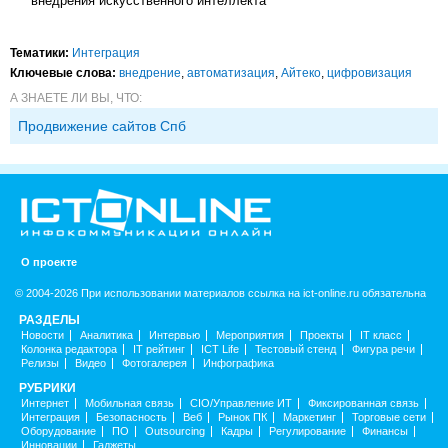
внедрения искусственного интеллекта
Тематики:
Интеграция
Ключевые слова:
внедрение
,
автоматизация
,
Айтеко
,
цифровизация
А ЗНАЕТЕ ЛИ ВЫ, ЧТО:
Продвижение сайтов Спб
О проекте
© 2004-2026 При использовании материалов ссылка на ict-online.ru обязательна
РАЗДЕЛЫ
Новости
Аналитика
Интервью
Мероприятия
Проекты
IT класс
Колонка редактора
IT рейтинг
ICT Life
Тестовый стенд
Фигура речи
Релизы
Видео
Фотогалерея
Инфографика
РУБРИКИ
Интернет
Мобильная связь
CIO/Управление ИТ
Фиксированная связь
Интеграция
Безопасность
Веб
Рынок ПК
Маркетинг
Торговые сети
Оборудование
ПО
Outsourcing
Кадры
Регулирование
Финансы
Инновации
Гаджеты