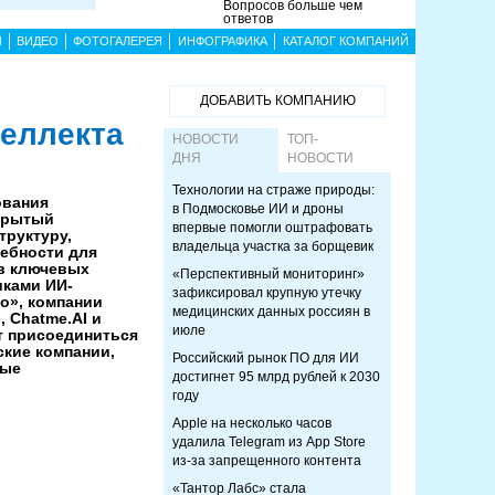
Вопросов больше чем
ответов
Ы
ВИДЕО
ФОТОГАЛЕРЕЯ
ИНФОГРАФИКА
КАТАЛОГ КОМПАНИЙ
ДОБАВИТЬ КОМПАНИЮ
еллекта
НОВОСТИ
ТОП-
ДНЯ
НОВОСТИ
Технологии на страже природы:
ования
в Подмосковье ИИ и дроны
ткрытый
впервые помогли оштрафовать
труктуру,
владельца участка за борщевик
ребности для
в ключевых
«Перспективный мониторинг»
иками ИИ-
зафиксировал крупную утечку
о», компании
медицинских данных россиян в
, Chatme.AI и
июле
т присоединиться
ские компании,
Российский рынок ПО для ИИ
ные
достигнет 95 млрд рублей к 2030
году
Apple на несколько часов
удалила Telegram из App Store
из-за запрещенного контента
«Тантор Лабс» стала