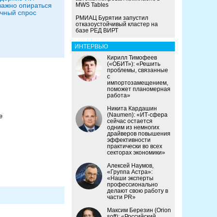
ажно опираться
MWS Tables
чный спрос
РМИАЦ Бурятии запустил
отказоустойчивый кластер на
базе РЕД ВИРТ
ИНТЕРВЬЮ
Кирилл Тимофеев
(«ОБИТ»): «Решить
проблемы, связанные
с
импортозамещением,
поможет планомерная
работа»
Никита Кардашин
(Naumen): «ИТ-сфера
е
сейчас остается
одним из немногих
драйверов повышения
эффективности
практически во всех
секторах экономики»
Алексей Наумов,
«Группа Астра»:
«Наши эксперты
профессионально
делают свою работу в
части PR»
Максим Березин (Orion
soft): «Российский