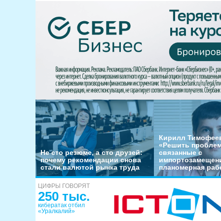
Кирилл Тимофеев
«Решить пробле
Не сто резюме, а сто друзей:
связанные с
почему рекомендации снова
импортозамещени
стали валютой рынка труда
планомерная раб
ЦИФРЫ ГОВОРЯТ
250 тыс.
кибератак отбил
«Уралкалий»