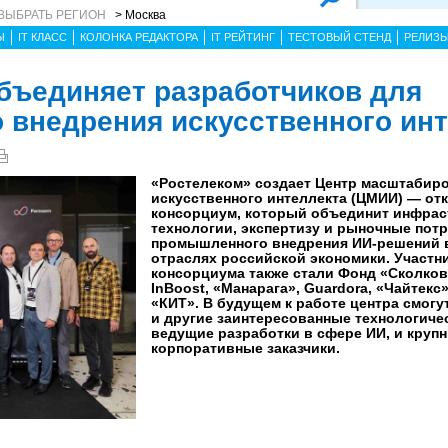
ВЫБРАТЬ РЕГИОН
> Москва
Ы
IT КЛАСС
КОЛОНКА РЕДАКТОРА
IT РЕЙТИНГ
ТЕСТОВЫЙ СТЕНД
РЕЛИЗ
бъединяет разработчиков для
внедрения искусственного инт
«Ростелеком» создает Центр масштабир
искусственного интеллекта (ЦМИИ) — о
консорциум, который объединит инфрас
технологии, экспертизу и рыночные пот
промышленного внедрения ИИ-решений 
отраслях российской экономики. Участн
консорциума также стали Фонд «Сколков
InBoost, «Манарага», Guardora, «Чайтекс»
«КИТ». В будущем к работе центра смогу
и другие заинтересованные технологиче
ведущие разработки в сфере ИИ, и круп
корпоративные заказчики.