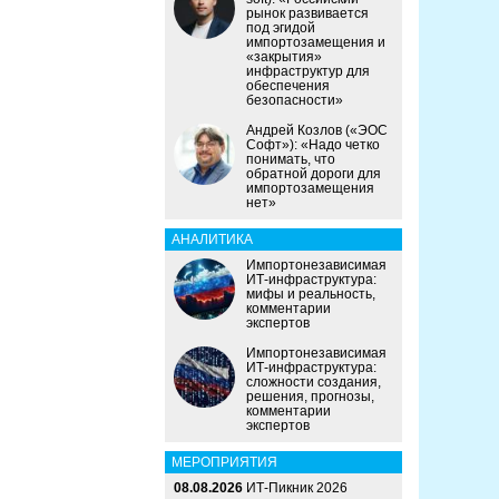
рынок развивается
под эгидой
импортозамещения и
«закрытия»
инфраструктур для
обеспечения
безопасности»
Андрей Козлов («ЭОС
Софт»): «Надо четко
понимать, что
обратной дороги для
импортозамещения
нет»
АНАЛИТИКА
Импортонезависимая
ИТ-инфраструктура:
мифы и реальность,
комментарии
экспертов
Импортонезависимая
ИТ-инфраструктура:
сложности создания,
решения, прогнозы,
комментарии
экспертов
МЕРОПРИЯТИЯ
08.08.2026
ИТ-Пикник 2026