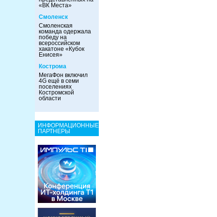
«ВК Места»
Смоленск
Смоленская
команда одержала
победу на
всероссийском
хакатоне «Кубок
Енисея»
Кострома
МегаФон включил
4G ещё в семи
поселениях
Костромской
области
ИНФОРМАЦИОННЫЕ
ПАРТНЕРЫ