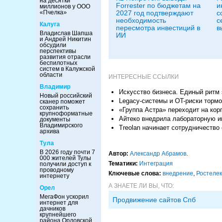
на десятки
Forrester по бюджетам на
и
миллионов у ООО
2027 год подтверждают
с
«Пчелка»
необходимость
с
Калуга
пересмотра инвестиций в
в
Владислав Шапша
ИИ
и Андрей Никитин
обсудили
перспективы
развития отрасли
беспилотных
систем в Калужской
области
ИНТЕРЕСНЫЕ ССЫЛКИ
Владимир
Искусство бизнеса. Единый ритм 
Новый российский
Legacy-системы и OT-риски торм
сканер поможет
сохранить
«Группа Астра» переходит на ко
крупноформатные
Айтеко внедрила лабораторную 
документы
Владимирского
Treolan начинает сотрудничество
архива
Тула
В 2026 году почти 7
Автор:
Александр Абрамов
.
000 жителей Тулы
Тематики:
Интеграция
получили доступ к
проводному
Ключевые слова:
внедрение
,
Ростеле
интернету
А ЗНАЕТЕ ЛИ ВЫ, ЧТО:
Орел
МегаФон ускорил
Продвижение сайтов Спб
интернет для
дачников
крупнейшего
района Орловской