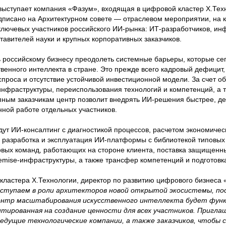
ыступает компания «Фазум», входящая в цифровой кластер Х.Тех
писано на Архитектурном совете — отраслевом мероприятии, на к
ключевых участников российского ИИ-рынка: ИТ-разработчиков, ин
тавителей науки и крупных корпоративных заказчиков.
российскому бизнесу преодолеть системные барьеры, которые се
енного интеллекта в стране. Это прежде всего кадровый дефицит,
спроса и отсутствие устойчивой инвестиционной модели. За счет 
инфраструктуры, переиспользования технологий и компетенций, а 
пным заказчикам центр позволит внедрять ИИ-решения быстрее, д
нной работе отдельных участников.
дут ИИ-консалтинг с диагностикой процессов, расчетом экономичес
, разработка и эксплуатация ИИ-платформы с библиотекой типовых
вых команд, работающих на стороне клиента, поставка защищенн
emise-инфраструктуры, а также трансфер компетенций и подготовк
 кластера Х.Технологии, директор по развитию цифрового бизнеса
ыступаем в роли архитекторов новой открытой экосистемы, по
. Центр масштабирования искусственного интеллекта будет фун
нтированная на создание ценности для всех участников. Пригла
ведущие технологические компании, а также заказчиков, чтобы