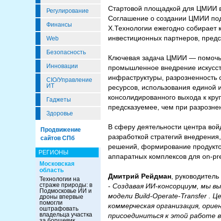
Стартовой площадкой для ЦМИИ в
Регулирование
Соглашение о создании ЦМИИ под
Финансы
Х.Технологии ежегодно собирает 
инвестиционных партнеров, предс
Web
Безопасность
Ключевая задача ЦМИИ — помочь 
Инновации
промышленное внедрение искусств
инфраструктуры, разрозненность 
CIO/Управление
ИТ
ресурсов, использования единой 
консолидированного выхода к кру
Гаджеты
предсказуемее, чем при разрозне
Здоровье
В сферу деятельности центра вой
Продвижение
разработкой стратегий внедрения
сайтов СПб
решений, формирование продукто
РЕГИОНЫ
аппаратных комплексов для on-pr
Московская
область
Дмитрий Рейдман
, руководитель
Технологии на
страже природы: в
-
Создавая ИИ-консорциум, мы в
Подмосковье ИИ и
модели Build-Operate-Transfer 
дроны впервые
помогли
коммерческая организация, орие
оштрафовать
владельца участка
присоединиться к этой работе 
за борщевик