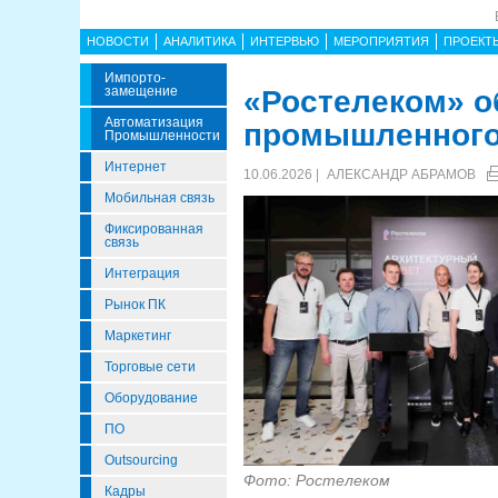
НОВОСТИ
АНАЛИТИКА
ИНТЕРВЬЮ
МЕРОПРИЯТИЯ
ПРОЕКТ
Импорто­
Замещение
«Ростелеком» о
Автоматизация
промышленного 
Промышленности
Интернет
10.06.2026 |
АЛЕКСАНДР АБРАМОВ
Мобильная связь
Фиксированная
связь
Интеграция
Рынок ПК
Маркетинг
Торговые сети
Оборудование
ПО
Outsourcing
Фото: Ростелеком
Кадры