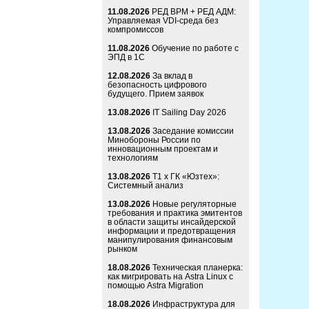
11.08.2026
РЕД ВРМ + РЕД АДМ:
Управляемая VDI-среда без
компромиссов
11.08.2026
Обучение по работе с
ЭПД в 1С
12.08.2026
За вклад в
безопасность цифрового
будущего. Прием заявок
13.08.2026
IT Sailing Day 2026
13.08.2026
Заседание комиссии
Минобороны России по
инновационным проектам и
технологиям
13.08.2026
Т1 x ГК «Юзтех»:
Системный анализ
13.08.2026
Новые регуляторные
требования и практика эмитентов
в области защиты инсайдерской
информации и предотвращения
манипулирования финансовым
рынком
18.08.2026
Техническая планерка:
как мигрировать на Astra Linux с
помощью Astra Migration
18.08.2026
Инфраструктура для