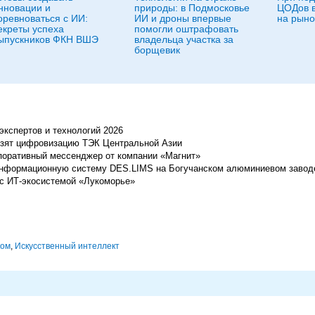
нновации и
природы: в Подмосковье
ЦОДов в
оревноваться с ИИ:
ИИ и дроны впервые
на рыно
екреты успеха
помогли оштрафовать
ыпускников ФКН ВШЭ
владельца участка за
борщевик
экспертов и технологий 2026
озят цифровизацию ТЭК Центральной Азии
рпоративный мессенджер от компании «Магнит»
информационную систему DES.LIMS на Богучанском алюминиевом завод
 с ИТ-экосистемой «Лукоморье»
ком
,
Искусственный интеллект