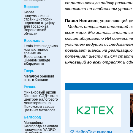
стратегическую задачу развити
Воронеж
экономики на глобальном уровне
.
Более
полумиллиона
страниц истории
Павел Новиков
, управляющий ди
перевели в цифру
- Модель открытых инноваций яв
для Госархива
Воронежской
всем мире. Мы готовы внести св
области
масштабированию ИИ совместно 
Ярославль
участием ведущих исследовател
Lenta tech внедрила
компьютерное
повышает шансы на реализацию 
зрение на
потенциал шести тысяч стартап
Ярославском
шинном заводе
инноваций во всех отраслях и с
«Кордиант»
Тверь
МегаФон обновил
сеть в Кашине
Рязань
Финансовый архив
Directum СЭД+ стал
центром налогового
мониторинга на
Приокском заводе
цветных металлов
Белгород
Минцифры
Белгорода закупила
продукцию YADRO
К2 НейроТех: выводы
Г