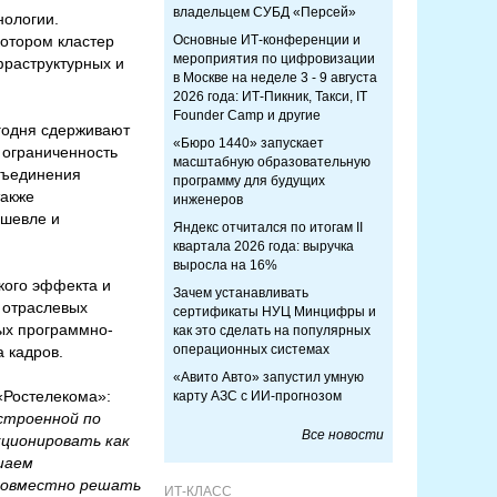
владельцем СУБД «Персей»
нологии.
отором кластер
Основные ИТ-конференции и
мероприятия по цифровизации
фраструктурных и
в Москве на неделе 3 - 9 августа
2026 года: ИТ-Пикник, Такси, IT
Founder Camp и другие
годня сдерживают
«Бюро 1440» запускает
 ограниченность
масштабную образовательную
объединения
программу для будущих
также
инженеров
ешевле и
Яндекс отчитался по итогам II
квартала 2026 года: выручка
выросла на 16%
кого эффекта и
Зачем устанавливать
 отраслевых
сертификаты НУЦ Минцифры и
ых программно-
как это сделать на популярных
операционных системах
а кадров.
«Авито Авто» запустил умную
 «Ростелекома»:
карту АЗС с ИИ-прогнозом
строенной по
Все новости
кционировать как
шаем
 совместно решать
ИТ-КЛАСС