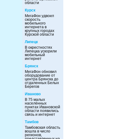
области
Курск
МегаФон удвоил
скорость
мобильного
интернета в
крупных городах
Курской области
Липецк
В окрестностях
Липецка ускорили
мобильный
интернет
Брянск
МегаФон обновил
оборудование от
центра Брянска до
отдаленных Белых
Берегов
Иваново
В 75 малых
населённых
пунктах Ивановской
области появились
связь и интернет
Тамбов
Тамбовская область
вошла в число
регионов,
представленных на