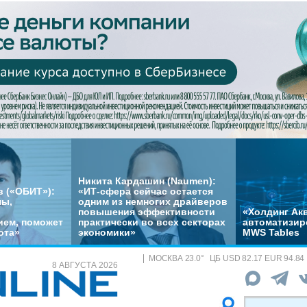
Никита Кардашин (Naumen):
 («ОБИТ»):
«ИТ-сфера сейчас остается
мы,
одним из немногих драйверов
повышения эффективности
«Холдинг Акв
ем, поможет
практически во всех секторах
автоматизир
ота»
экономики»
MWS Tables
МОСКВА
23.0
°
ЦБ
USD 82.17 EUR 94.84
8 АВГУСТА 2026