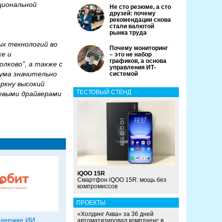
циональной
Не сто резюме, а сто
друзей: почему
рекомендации снова
стали валютой
рынка труда
ых технологий во
Почему мониторинг
ке и
– это не набор
графиков, а основа
лково", а также с
управления ИТ-
ума значительно
системой
ркну высокий
ТЕСТОВЫЙ СТЕНД
чевыми драйверами
iQOO 15R
Смартфон iQOO 15R: мощь без
компромиссов
ПРОЕКТЫ
«Холдинг Аква» за 36 дней
ддержке ИИ
автоматизировал комплаенс в