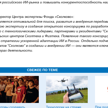
я российского ИИ-рынка и повышать конкурентоспособность на
ректор Центра экспертизы Фонда «Сколково»:
ляется оптимальной для поиска, развития и внедрения передов
ою экспертизу в создание открытого консорциума по разработ
с технологическими лидерами, партнерами и резидентами "Ско
ьских центров Сколтеха и Физтеха. Появление такого консорци
стратегии ускоренной адаптации ИИ в России. Отдельно подче
ов "Сколково" в создании и внедрении ИИ — они являются клю
ферах деятельности
.
СВЕЖЕЕ ПО ТЕМЕ
отовы создавать
Технологии на страже
При по