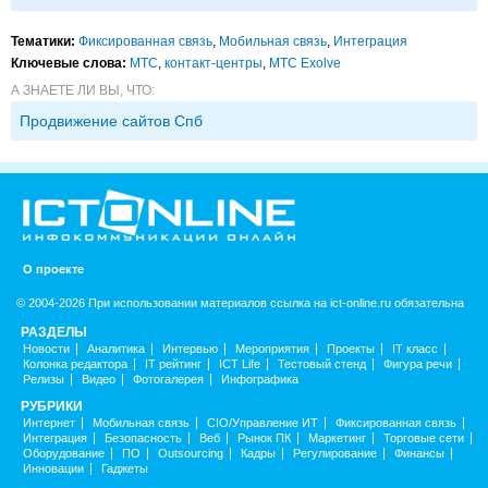
Тематики:
Фиксированная связь
,
Мобильная связь
,
Интеграция
Ключевые слова:
МТС
,
контакт-центры
,
МТС Exolve
А ЗНАЕТЕ ЛИ ВЫ, ЧТО:
Продвижение сайтов Спб
О проекте
© 2004-2026 При использовании материалов ссылка на ict-online.ru обязательна
РАЗДЕЛЫ
Новости
Аналитика
Интервью
Мероприятия
Проекты
IT класс
Колонка редактора
IT рейтинг
ICT Life
Тестовый стенд
Фигура речи
Релизы
Видео
Фотогалерея
Инфографика
РУБРИКИ
Интернет
Мобильная связь
CIO/Управление ИТ
Фиксированная связь
Интеграция
Безопасность
Веб
Рынок ПК
Маркетинг
Торговые сети
Оборудование
ПО
Outsourcing
Кадры
Регулирование
Финансы
Инновации
Гаджеты