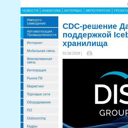
НОВОСТИ
АНАЛИТИКА
ИНТЕРВЬЮ
МЕРОПРИЯТИЯ
ПРОЕКТ
Импорто­
Замещение
CDC-решение Д
Автоматизация
поддержкой Iceb
Промышленности
хранилища
Интернет
Мобильная связь
02.06.2026 |
Фиксированная
связь
Интеграция
Рынок ПК
Маркетинг
Торговые сети
Оборудование
ПО
Outsourcing
Кадры