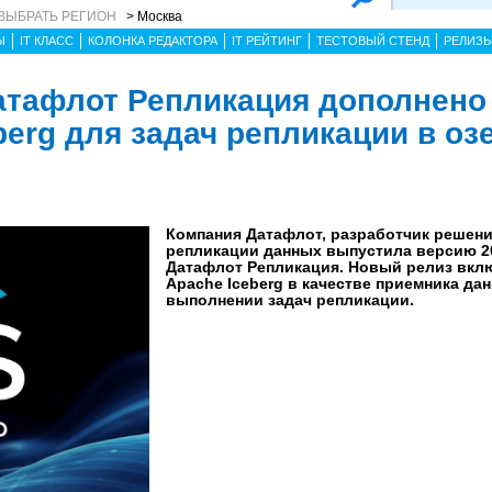
ВЫБРАТЬ РЕГИОН
> Москва
Ы
IT КЛАСС
КОЛОНКА РЕДАКТОРА
IT РЕЙТИНГ
ТЕСТОВЫЙ СТЕНД
РЕЛИЗ
атафлот Репликация дополнено
erg для задач репликации в оз
Компания Датафлот, разработчик решени
репликации данных выпустила версию 20
Датафлот Репликация. Новый релиз вкл
Apache Iceberg в качестве приемника да
выполнении задач репликации.