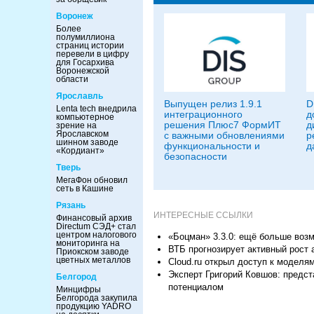
Воронеж
Более
полумиллиона
страниц истории
перевели в цифру
для Госархива
Воронежской
области
Ярославль
Выпущен релиз 1.9.1
D
Lenta tech внедрила
интеграционного
д
компьютерное
решения Плюс7 ФормИТ
д
зрение на
Ярославском
с важными обновлениями
р
шинном заводе
функциональности и
д
«Кордиант»
безопасности
Тверь
МегаФон обновил
сеть в Кашине
Рязань
ИНТЕРЕСНЫЕ ССЫЛКИ
Финансовый архив
Directum СЭД+ стал
центром налогового
«Боцман» 3.3.0: ещё больше воз
мониторинга на
ВТБ прогнозирует активный рост
Приокском заводе
цветных металлов
Cloud.ru открыл доступ к моделя
Эксперт Григорий Ковшов: предст
Белгород
потенциалом
Минцифры
Белгорода закупила
продукцию YADRO