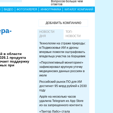
Вопросов больше чем
ответов
Ы
ВИДЕО
ФОТОГАЛЕРЕЯ
ИНФОГРАФИКА
КАТАЛОГ КОМПАНИЙ
ДОБАВИТЬ КОМПАНИЮ
ера-
НОВОСТИ
ТОП-
ДНЯ
НОВОСТИ
Технологии на страже природы:
в Подмосковье ИИ и дроны
впервые помогли оштрафовать
й в области
владельца участка за борщевик
26.1 продукта
ючает поддержку
«Перспективный мониторинг»
нных при
зафиксировал крупную утечку
медицинских данных россиян в
июле
Российский рынок ПО для ИИ
достигнет 95 млрд рублей к 2030
году
Apple на несколько часов
удалила Telegram из App Store
из-за запрещенного контента
«Тантор Лабс» стала