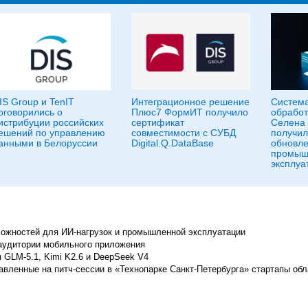
IS Group и TenIT
Интеграционное решение
Система
оговорились о
Плюс7 ФормИТ получило
обработ
истрибуции российских
сертификат
Селена 
ешений по управлению
совместимости с СУБД
получил
анными в Белоруссии
Digital.Q.DataBase
обновле
промыш
эксплуа
можностей для ИИ-нагрузок и промышленной эксплуатации
 аудитории мобильного приложения
м GLM-5.1, Kimi K2.6 и DeepSeek V4
авленные на питч-сессии в «Технопарке Санкт-Петербурга» стартапы об