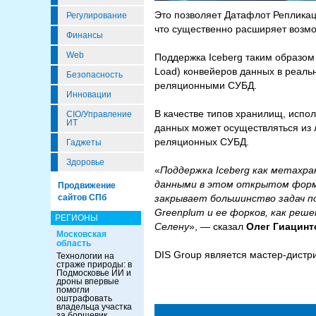
Это позволяет Датафлот Репликац
Регулирование
что существенно расширяет возмо
Финансы
Web
Поддержка Iceberg таким образом 
Load) конвейеров данных в реал
Безопасность
реляционными СУБД.
Инновации
В качестве типов хранилищ, испо
CIO/Управление
ИТ
данных может осуществляться из 
реляционных СУБД.
Гаджеты
Здоровье
«
Поддержка Iceberg как метахра
данными в этом открытом форм
Продвижение
закрывает большинство задач по
сайтов СПб
Greenplum и ее форков, как реш
РЕГИОНЫ
Селену
», — сказал
Олег Гиацинт
Московская
область
DIS Group является мастер-дист
Технологии на
страже природы: в
Подмосковье ИИ и
дроны впервые
помогли
оштрафовать
владельца участка
за борщевик