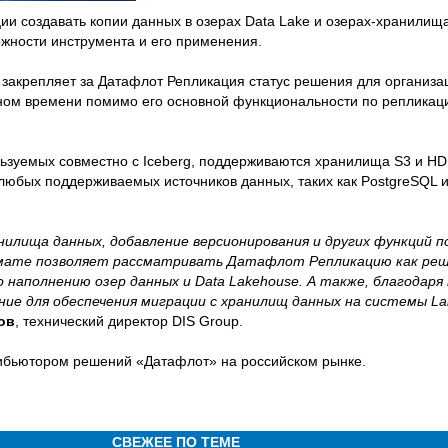
ии создавать копии данных в озерах Data Lake и озерах-хранилища
жности инструмента и его применения.
закрепляет за Датафлот Репликация статус решения для организаци
ьном времени помимо его основной функциональности по репликац
льзуемых совместно с Iceberg, поддерживаются хранилища S3 и H
любых поддерживаемых источников данных, таких как PostgreSQL и
нилища данных, добавление версионирования и других функций п
ате позволяет рассматривать Датафлот Репликацию как реш
 наполнению озер данных и Data Lakehouse. А также, благодар
ение для обеспечения миграции с хранилищ данных на системы La
ов
, технический директор DIS Group.
рибьютором решений «Датафлот» на российском рынке.
СВЕЖЕЕ ПО ТЕМЕ