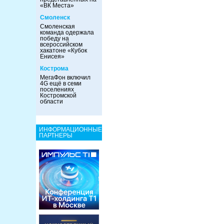
«ВК Места»
Смоленск
Смоленская
команда одержала
победу на
всероссийском
хакатоне «Кубок
Енисея»
Кострома
МегаФон включил
4G ещё в семи
поселениях
Костромской
области
ИНФОРМАЦИОННЫЕ
ПАРТНЕРЫ