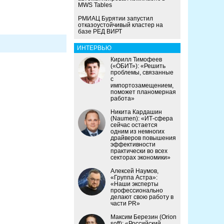
MWS Tables
РМИАЦ Бурятии запустил
отказоустойчивый кластер на
базе РЕД ВИРТ
ИНТЕРВЬЮ
Кирилл Тимофеев
(«ОБИТ»): «Решить
проблемы, связанные
с
импортозамещением,
поможет планомерная
работа»
Никита Кардашин
(Naumen): «ИТ-сфера
сейчас остается
одним из немногих
драйверов повышения
эффективности
практически во всех
секторах экономики»
Алексей Наумов,
«Группа Астра»:
«Наши эксперты
профессионально
делают свою работу в
части PR»
Максим Березин (Orion
soft): «Российский