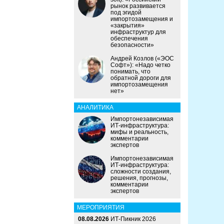
рынок развивается
под эгидой
импортозамещения и
«закрытия»
инфраструктур для
обеспечения
безопасности»
Андрей Козлов («ЭОС
Софт»): «Надо четко
понимать, что
обратной дороги для
импортозамещения
нет»
АНАЛИТИКА
Импортонезависимая
ИТ-инфраструктура:
мифы и реальность,
комментарии
экспертов
Импортонезависимая
ИТ-инфраструктура:
сложности создания,
решения, прогнозы,
комментарии
экспертов
МЕРОПРИЯТИЯ
08.08.2026
ИТ-Пикник 2026