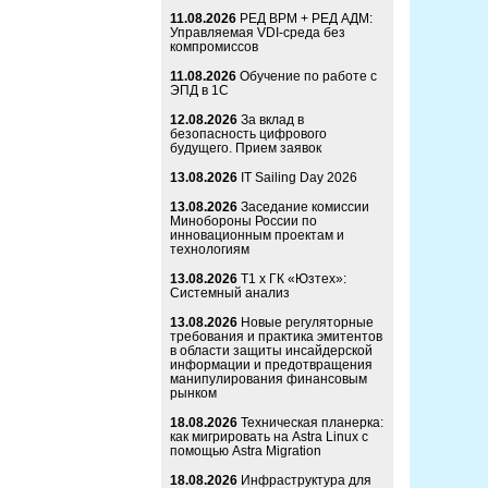
11.08.2026
РЕД ВРМ + РЕД АДМ:
Управляемая VDI-среда без
компромиссов
11.08.2026
Обучение по работе с
ЭПД в 1С
12.08.2026
За вклад в
безопасность цифрового
будущего. Прием заявок
13.08.2026
IT Sailing Day 2026
13.08.2026
Заседание комиссии
Минобороны России по
инновационным проектам и
технологиям
13.08.2026
Т1 x ГК «Юзтех»:
Системный анализ
13.08.2026
Новые регуляторные
требования и практика эмитентов
в области защиты инсайдерской
информации и предотвращения
манипулирования финансовым
рынком
18.08.2026
Техническая планерка:
как мигрировать на Astra Linux с
помощью Astra Migration
18.08.2026
Инфраструктура для