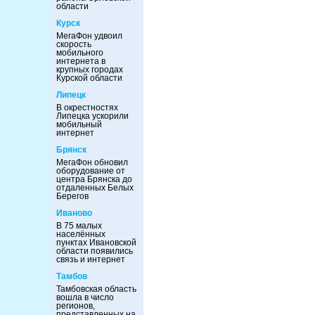
области
Курск
МегаФон удвоил
скорость
мобильного
интернета в
крупных городах
Курской области
Липецк
В окрестностях
Липецка ускорили
мобильный
интернет
Брянск
МегаФон обновил
оборудование от
центра Брянска до
отдаленных Белых
Берегов
Иваново
В 75 малых
населённых
пунктах Ивановской
области появились
связь и интернет
Тамбов
Тамбовская область
вошла в число
регионов,
представленных на