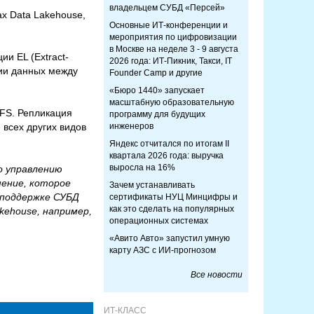
владельцем СУБД «Персей»
х Data Lakehouse,
Основные ИТ-конференции и
мероприятия по цифровизации
в Москве на неделе 3 - 9 августа
и EL (Extract-
2026 года: ИТ-Пикник, Такси, IT
ии данных между
Founder Camp и другие
«Бюро 1440» запускает
масштабную образовательную
DFS. Репликация
программу для будущих
 всех других видов
инженеров
Яндекс отчитался по итогам II
квартала 2026 года: выручка
выросла на 16%
о управлению
ение, которое
Зачем устанавливать
я поддержке СУБД
сертификаты НУЦ Минцифры и
как это сделать на популярных
kehouse, например,
операционных системах
«Авито Авто» запустил умную
карту АЗС с ИИ-прогнозом
Все новости
ИТ-КЛАСС