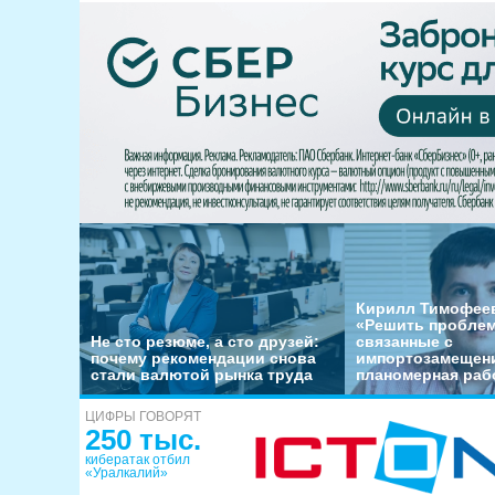
Кирилл Тимофеев
«Решить пробле
Не сто резюме, а сто друзей:
связанные с
почему рекомендации снова
импортозамещени
стали валютой рынка труда
планомерная раб
ЦИФРЫ ГОВОРЯТ
250 тыс.
кибератак отбил
«Уралкалий»