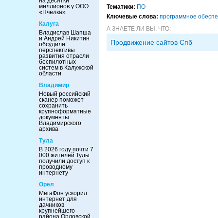
на десятки
миллионов у ООО
Тематики:
ПО
«Пчелка»
Ключевые слова:
программное обесп
Калуга
А ЗНАЕТЕ ЛИ ВЫ, ЧТО:
Владислав Шапша
и Андрей Никитин
Продвижение сайтов Спб
обсудили
перспективы
развития отрасли
беспилотных
систем в Калужской
области
Владимир
Новый российский
сканер поможет
сохранить
крупноформатные
документы
Владимирского
архива
Тула
В 2026 году почти 7
000 жителей Тулы
получили доступ к
проводному
интернету
Орел
МегаФон ускорил
интернет для
дачников
крупнейшего
района Орловской