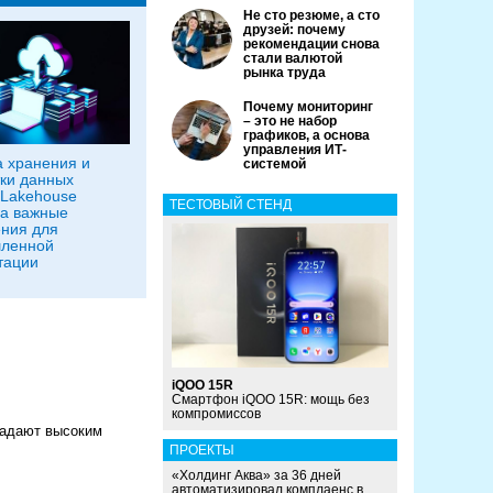
Не сто резюме, а сто
друзей: почему
рекомендации снова
стали валютой
рынка труда
Почему мониторинг
– это не набор
графиков, а основа
управления ИТ-
 хранения и
системой
ки данных
Lakehouse
ТЕСТОВЫЙ СТЕНД
а важные
ния для
ленной
тации
iQOO 15R
Смартфон iQOO 15R: мощь без
компромиссов
ладают высоким
ПРОЕКТЫ
«Холдинг Аква» за 36 дней
автоматизировал комплаенс в