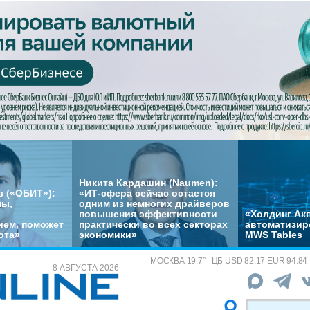
Никита Кардашин (Naumen):
 («ОБИТ»):
«ИТ-сфера сейчас остается
мы,
одним из немногих драйверов
повышения эффективности
«Холдинг Акв
ем, поможет
практически во всех секторах
автоматизир
ота»
экономики»
MWS Tables
МОСКВА
19.7
°
ЦБ
USD 82.17 EUR 94.84
8 АВГУСТА 2026