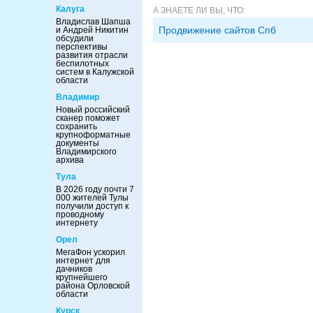
Калуга
А ЗНАЕТЕ ЛИ ВЫ, ЧТО:
Владислав Шапша
Продвижение сайтов Спб
и Андрей Никитин
обсудили
перспективы
развития отрасли
беспилотных
систем в Калужской
области
Владимир
Новый российский
сканер поможет
сохранить
крупноформатные
документы
Владимирского
архива
Тула
В 2026 году почти 7
000 жителей Тулы
получили доступ к
проводному
интернету
Орел
МегаФон ускорил
интернет для
дачников
крупнейшего
района Орловской
области
Курск