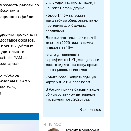
2026 года: ИТ-Пикник, Такси, IT
зможность работы со
Founder Camp и другие
обучения и
«Бюро 1440» запускает
урационных файлов
масштабную образовательную
программу для будущих
инженеров
держка прокси для
Яндекс отчитался по итогам II
доставки образов.
квартала 2026 года: выручка
 политик учётных
выросла на 16%
нудительного
Зачем устанавливать
ti file YAML с
сертификаты НУЦ Минцифры и
озиториев.
как это сделать на популярных
операционных системах
о удобной
«Авито Авто» запустил умную
bernetes, GPU-
карту АЗС с ИИ-прогнозом
влении
», —
В России принят базовый закон
).
об искусственном интеллекте:
что изменится с 2026 года
Все новости
ИТ-КЛАСС
Почему мониторинг