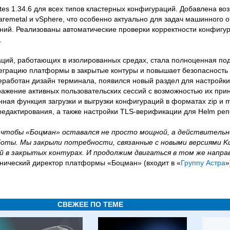
es 1.34.6 для всех типов кластерных конфигураций. Добавлена во
remetal и vSphere, что особенно актуально для задач машинного 
ний. Реализованы автоматические проверки корректности конфиг
.
ций, работающих в изолированных средах, стала полноценная под
нтеграцию платформы в закрытые контуры и повышает безопасность 
работан дизайн терминала, появился новый раздел для настройки
ражение активных пользовательских сессий с возможностью их при
ая функция загрузки и выгрузки конфигураций в форматах zip и mul
едактирования, а также настройки TLS-верификации для Helm реп
, чтобы «Боцман» оставался не просто мощной, а действительн
оты. Мы закрыли потребности, связанные с новыми версиями Ku
й в закрытых контурах. И продолжим двигаться в том же напра
хнический директор платформы «Боцман» (входит в «
Группу Астра
»
СВЕЖЕЕ ПО ТЕМЕ