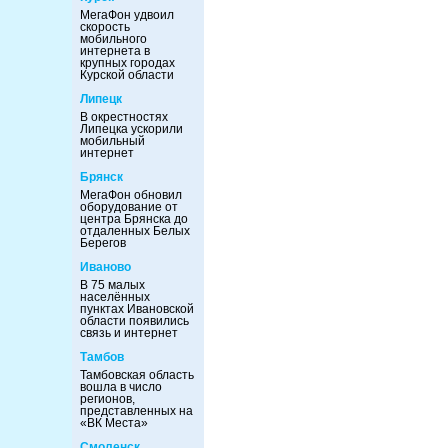
МегаФон удвоил
скорость
мобильного
интернета в
крупных городах
Курской области
Липецк
В окрестностях
Липецка ускорили
мобильный
интернет
Брянск
МегаФон обновил
оборудование от
центра Брянска до
отдаленных Белых
Берегов
Иваново
В 75 малых
населённых
пунктах Ивановской
области появились
связь и интернет
Тамбов
Тамбовская область
вошла в число
регионов,
представленных на
«ВК Места»
Смоленск