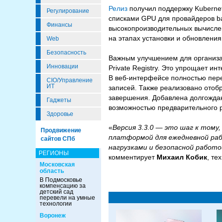
Релиз
получил поддержку Kubernet
Регулирование
списками GPU для провайдеров ba
Финансы
высокопроизводительных вычисле
на этапах установки и обновления
Web
Безопасность
Важным улучшением для организа
Инновации
Private Registry. Это упрощает и
В веб-интерфейсе полностью пере
CIO/Управление
ИТ
записей. Также реализовано отоб
завершения. Добавлена долгожданн
Гаджеты
возможностью предварительного р
Здоровье
«
Версия 3.3.0 — это шаг к тому
Продвижение
платформой для ежедневной раб
сайтов СПб
нагрузками и безопасной работо
РЕГИОНЫ
комментирует
Михаил Кобик
, те
Московская
область
В Подмосковье
компенсацию за
детский сад
перевели на умные
технологии
Воронеж