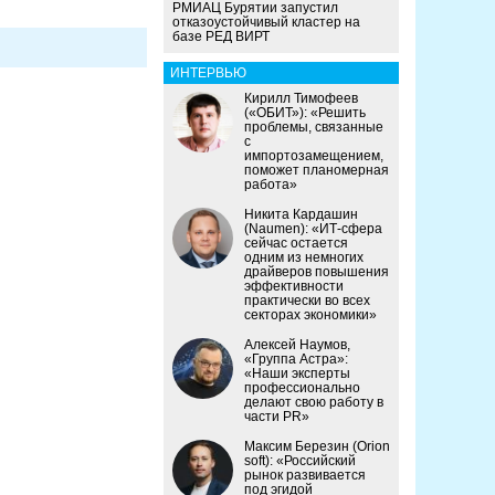
РМИАЦ Бурятии запустил
отказоустойчивый кластер на
базе РЕД ВИРТ
ИНТЕРВЬЮ
Кирилл Тимофеев
(«ОБИТ»): «Решить
проблемы, связанные
с
импортозамещением,
поможет планомерная
работа»
Никита Кардашин
(Naumen): «ИТ-сфера
сейчас остается
одним из немногих
драйверов повышения
эффективности
практически во всех
секторах экономики»
Алексей Наумов,
«Группа Астра»:
«Наши эксперты
профессионально
делают свою работу в
части PR»
Максим Березин (Orion
soft): «Российский
рынок развивается
под эгидой