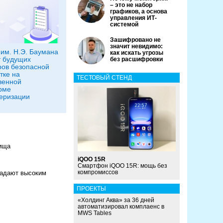
– это не набор
графиков, а основа
управления ИТ-
системой
Зашифровано не
значит невидимо:
им. Н.Э. Баумана
как искать угрозы
 будущих
без расшифровки
ов безопасной
тке на
ТЕСТОВЫЙ СТЕНД
венной
рме
еризации
лища
iQOO 15R
Смартфон iQOO 15R: мощь без
компромиссов
ладают высоким
ПРОЕКТЫ
«Холдинг Аква» за 36 дней
автоматизировал комплаенс в
MWS Tables