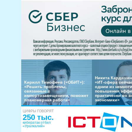
Никита Кардашин
Кирилл Тимофеев («ОБИТ»):
«ИТ-сфера сейча
«Решить проблемы,
одним из немног
связанные с
повышения эффе
импортозамещением, поможет
практически во в
планомерная работа»
экономики»
ЦИФРЫ ГОВОРЯТ
250 тыс.
кибератак отбил
«Уралкалий»