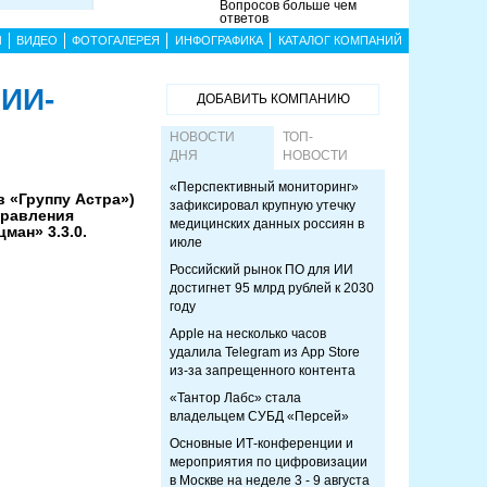
Вопросов больше чем
ответов
Ы
ВИДЕО
ФОТОГАЛЕРЕЯ
ИНФОГРАФИКА
КАТАЛОГ КОМПАНИЙ
 ИИ-
ДОБАВИТЬ КОМПАНИЮ
НОВОСТИ
ТОП-
ДНЯ
НОВОСТИ
«Перспективный мониторинг»
 «Группу Астра»)
зафиксировал крупную утечку
правления
медицинских данных россиян в
ан» 3.3.0.
июле
Российский рынок ПО для ИИ
достигнет 95 млрд рублей к 2030
году
Apple на несколько часов
удалила Telegram из App Store
из-за запрещенного контента
«Тантор Лабс» стала
владельцем СУБД «Персей»
Основные ИТ-конференции и
мероприятия по цифровизации
в Москве на неделе 3 - 9 августа