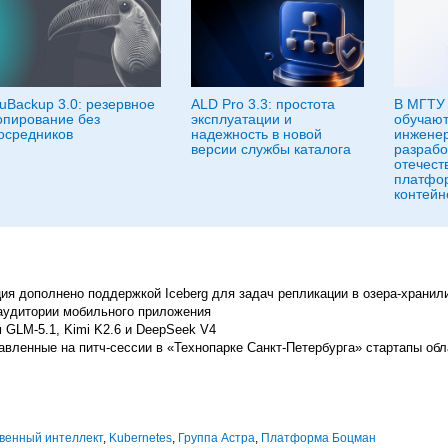
uBackup 3.0: резервное
ALD Pro 3.3: простота
В МГТУ 
опирование без
эксплуатации и
обучают
осредников
надежность в новой
инженер
версии службы каталога
разрабо
отечест
платфо
контейн
я дополнено поддержкой Iceberg для задач репликации в озера-храни
 аудитории мобильного приложения
м GLM-5.1, Kimi K2.6 и DeepSeek V4
авленные на питч-сессии в «Технопарке Санкт-Петербурга» стартапы об
твенный интеллект
,
Kubernetes
,
Группа Астра
,
Платформа Боцман