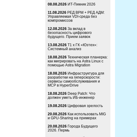
08.08.2026
ИТ-Пикник 2026
11.08.2026
РЕД ВРМ + РЕД АДМ:
Управляемая VDI-среда без
компромиссов
12.08.2026
За вклад в
безопасность цифрового
будущего. Прием заявок
13.08.2026
Т1 x ГК «Юзтех»:
Системный анализ
18.08.2026
Техническая планерка:
как мигрировать на Astra Linux с
помощью Astra Migration
18.08.2026
Инфраструктура для
разработки на гиперскорости:
сервисы самообслуживания и
MCP в HyperDrive
18.08.2026
Deep Patch: Что
должен уметь ИБ-инженер
19.08.2026
Цифровая зрелость
20.08.2026
Как использовать MIG
и GPU-Sharing на примерах
20.08.2026
Города Будущего
2026. Пермь