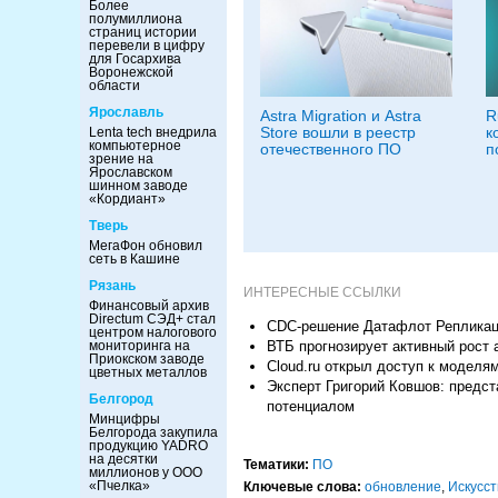
Более
полумиллиона
страниц истории
перевели в цифру
для Госархива
Воронежской
области
Ярославль
Astra Migration и Astra
R
Store вошли в реестр
к
Lenta tech внедрила
компьютерное
отечественного ПО
п
зрение на
Ярославском
шинном заводе
«Кордиант»
Тверь
МегаФон обновил
сеть в Кашине
Рязань
ИНТЕРЕСНЫЕ ССЫЛКИ
Финансовый архив
Directum СЭД+ стал
CDC-решение Датафлот Репликаци
центром налогового
ВТБ прогнозирует активный рост
мониторинга на
Приокском заводе
Cloud.ru открыл доступ к моделя
цветных металлов
Эксперт Григорий Ковшов: предст
Белгород
потенциалом
Минцифры
Белгорода закупила
продукцию YADRO
на десятки
Тематики:
ПО
миллионов у ООО
«Пчелка»
Ключевые слова:
обновление
,
Искусс