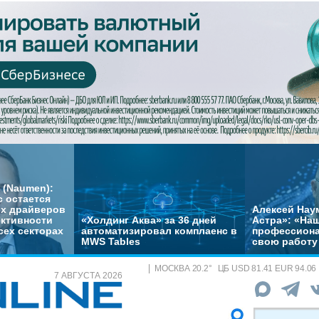
 (Naumen):
с остается
их драйверов
Алексей Нау
ктивности
«Холдинг Аква» за 36 дней
Астра»: «На
сех секторах
автоматизировал комплаенс в
профессиона
MWS Tables
свою работу 
МОСКВА
20.2
°
ЦБ
USD 81.41 EUR 94.06
7 АВГУСТА 2026