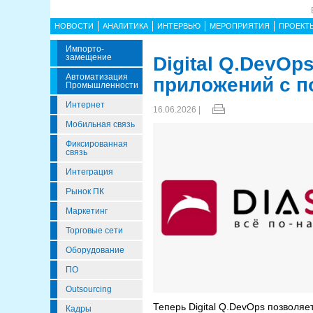
НОВОСТИ
АНАЛИТИКА
ИНТЕРВЬЮ
МЕРОПРИЯТИЯ
ПРОЕКТ
Импорто­
Замещение
Digital Q.DevOp
Автоматизация
приложений с п
Промышленности
Интернет
16.06.2026 |
Мобильная связь
Фиксированная
связь
Интеграция
Рынок ПК
Маркетинг
Торговые сети
Оборудование
ПО
Outsourcing
Теперь Digital Q.DevOps позволя
Кадры