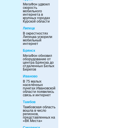
МегаФон удвоил
скорость
мобильного
интернета в
крупных городах
Курской области
Липецк
В окрестностях
Липецка ускорили
мобильный
интернет
Брянск
МегаФон обновил
оборудование от
центра Брянска до
отдаленных Белых
Берегов
Иваново
В 75 малых
населённых
пунктах Ивановской
области появились
связь и интернет
Тамбов
Тамбовская область
вошла в число
регионов,
представленных на
«ВК Места»
Смоленск