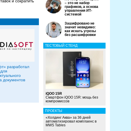
авок и сократить
– это не набор
графиков, а основа
управления ИТ-
системой
Зашифровано не
значит невидимо:
как искать угрозы
без расшифровки
ТЕСТОВЫЙ СТЕНД
т» разработал
 для
ктуального
а документов
iQOO 15R
Смартфон iQOO 15R: мощь без
компромиссов
ПРОЕКТЫ
«Холдинг Аква» за 36 дней
автоматизировал комплаенс в
MWS Tables