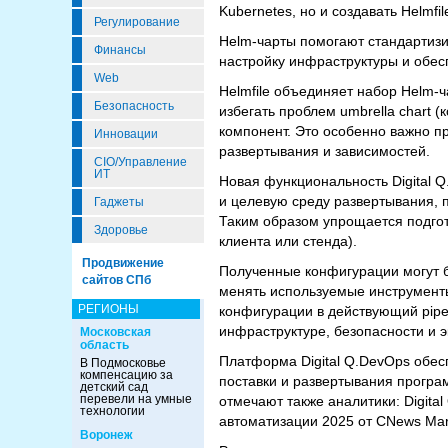
Kubernetes, но и создавать Helmf
Регулирование
Helm-чарты помогают стандартизи
Финансы
настройку инфраструктуры и обес
Web
Helmfile объединяет набор Helm-
Безопасность
избегать проблем umbrella chart 
компонент. Это особенно важно пр
Инновации
развертывания и зависимостей.
CIO/Управление
ИТ
Новая функциональность Digital 
и целевую среду развертывания, 
Гаджеты
Таким образом упрощается подгот
Здоровье
клиента или стенда).
Продвижение
Полученные конфигурации могут б
сайтов СПб
менять используемые инструменты
РЕГИОНЫ
конфигурации в действующий pipe
инфраструктуре, безопасности и э
Московская
область
Платформа Digital Q.DevOps обес
В Подмосковье
компенсацию за
поставки и развертывания прогр
детский сад
перевели на умные
отмечают также аналитики: Digit
технологии
автоматизации 2025 от CNews Mar
Воронеж