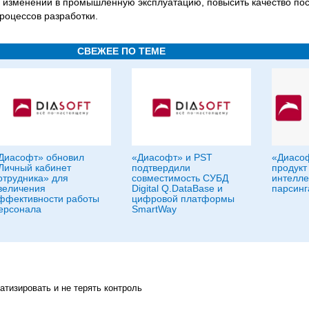
 изменений в промышленную эксплуатацию, повысить качество пост
роцессов разработки.
СВЕЖЕЕ ПО ТЕМЕ
Диасофт» обновил
«Диасофт» и PST
«Диасоф
Личный кабинет
подтвердили
продукт
отрудника» для
совместимость СУБД
интелле
величения
Digital Q.DataBase и
парсинг
ффективности работы
цифровой платформы
ерсонала
SmartWay
атизировать и не терять контроль