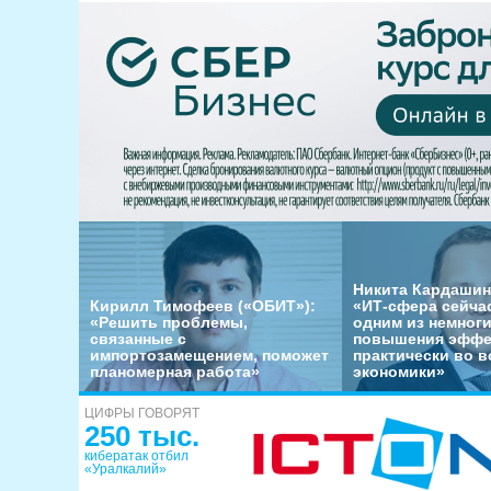
Никита Кардашин
Кирилл Тимофеев («ОБИТ»):
«ИТ-сфера сейча
«Решить проблемы,
одним из немног
связанные с
повышения эффе
импортозамещением, поможет
практически во в
планомерная работа»
экономики»
ЦИФРЫ ГОВОРЯТ
250 тыс.
кибератак отбил
«Уралкалий»