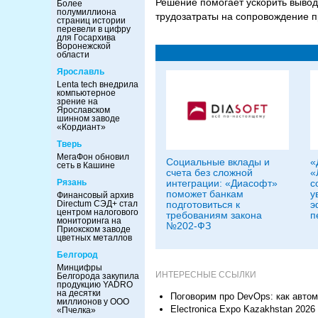
Решение помогает ускорить вывод
Более
полумиллиона
трудозатраты на сопровождение п
страниц истории
перевели в цифру
для Госархива
Воронежской
области
Ярославль
Lenta tech внедрила
компьютерное
зрение на
Ярославском
шинном заводе
«Кордиант»
Тверь
МегаФон обновил
Социальные вклады и
«
сеть в Кашине
счета без сложной
«
интеграции: «Диасофт»
с
Рязань
поможет банкам
у
Финансовый архив
подготовиться к
э
Directum СЭД+ стал
центром налогового
требованиям закона
п
мониторинга на
№202-ФЗ
Приокском заводе
цветных металлов
Белгород
Минцифры
ИНТЕРЕСНЫЕ ССЫЛКИ
Белгорода закупила
продукцию YADRO
на десятки
Поговорим про DevOps: как автом
миллионов у ООО
Electronica Expo Kazakhstan 2026
«Пчелка»