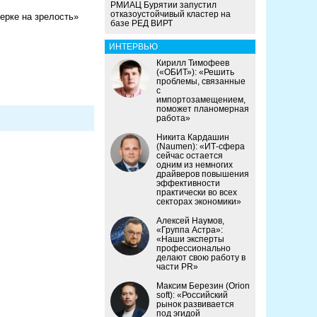
РМИАЦ Бурятии запустил
отказоустойчивый кластер на
ерке на зрелость»
базе РЕД ВИРТ
ИНТЕРВЬЮ
Кирилл Тимофеев
(«ОБИТ»): «Решить
проблемы, связанные
с
импортозамещением,
поможет планомерная
работа»
Никита Кардашин
(Naumen): «ИТ-сфера
сейчас остается
одним из немногих
драйверов повышения
эффективности
практически во всех
секторах экономики»
Алексей Наумов,
«Группа Астра»:
«Наши эксперты
профессионально
делают свою работу в
части PR»
Максим Березин (Orion
soft): «Российский
рынок развивается
под эгидой