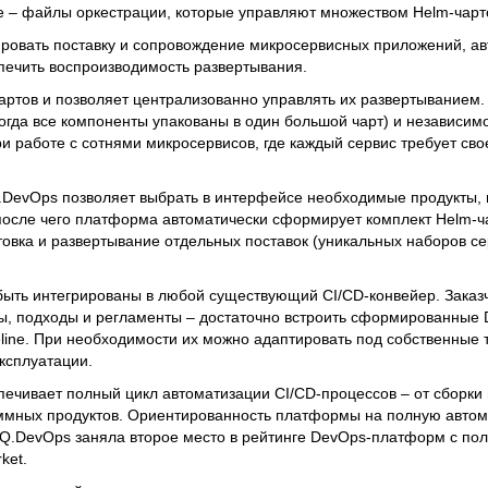
ile – файлы оркестрации, которые управляют множеством Helm-чарт
ровать поставку и сопровождение микросервисных приложений, ав
печить воспроизводимость развертывания.
чартов и позволяет централизованно управлять их развертыванием.
(когда все компоненты упакованы в один большой чарт) и независи
и работе с сотнями микросервисов, где каждый сервис требует сво
Q.DevOps позволяет выбрать в интерфейсе необходимые продукты,
после чего платформа автоматически сформирует комплект Helm-чар
овка и развертывание отдельных поставок (уникальных наборов се
ыть интегрированы в любой существующий CI/CD-конвейер. Заказч
, подходы и регламенты – достаточно встроить сформированные D
line. При необходимости их можно адаптировать под собственные 
ксплуатации.
печивает полный цикл автоматизации CI/CD-процессов – от сборки 
аммных продуктов. Ориентированность платформы на полную авто
al Q.DevOps заняла второе место в рейтинге DevOps-платформ с п
ket.