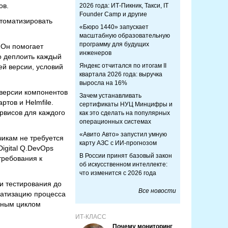
ов.
2026 года: ИТ-Пикник, Такси, IT
Founder Camp и другие
томатизировать
«Бюро 1440» запускает
масштабную образовательную
программу для будущих
 Он помогает
инженеров
мо деплоить каждый
Яндекс отчитался по итогам II
ей версии, условий
квартала 2026 года: выручка
выросла на 16%
 версии компонентов
Зачем устанавливать
тов и Helmfile.
сертификаты НУЦ Минцифры и
рвисов для каждого
как это сделать на популярных
операционных системах
«Авито Авто» запустил умную
икам не требуется
карту АЗС с ИИ-прогнозом
igital Q.DevOps
В России принят базовый закон
требования к
об искусственном интеллекте:
что изменится с 2026 года
и тестирования до
Все новости
матизацию процесса
олным циклом
ИТ-КЛАСС
Почему мониторинг