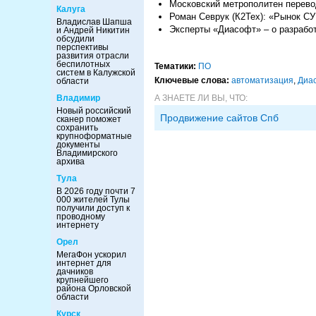
Московский метрополитен перево
Калуга
Роман Севрук (К2Тех): «Рынок С
Владислав Шапша
Эксперты «Диасофт» – о разработ
и Андрей Никитин
обсудили
перспективы
развития отрасли
беспилотных
Тематики:
ПО
систем в Калужской
Ключевые слова:
автоматизация
,
Диа
области
А ЗНАЕТЕ ЛИ ВЫ, ЧТО:
Владимир
Новый российский
Продвижение сайтов Спб
сканер поможет
сохранить
крупноформатные
документы
Владимирского
архива
Тула
В 2026 году почти 7
000 жителей Тулы
получили доступ к
проводному
интернету
Орел
МегаФон ускорил
интернет для
дачников
крупнейшего
района Орловской
области
Курск