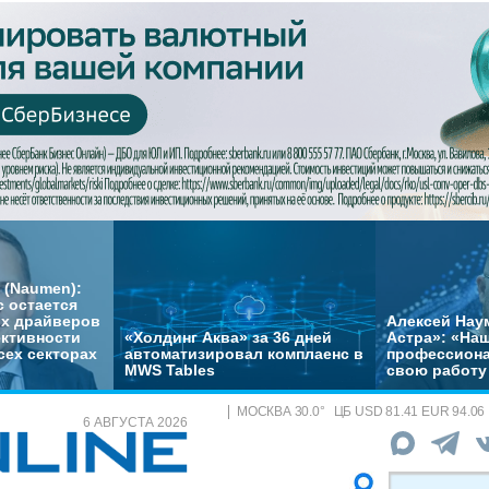
 (Naumen):
с остается
их драйверов
Алексей Нау
ктивности
«Холдинг Аква» за 36 дней
Астра»: «На
сех секторах
автоматизировал комплаенс в
профессиона
MWS Tables
свою работу 
МОСКВА
30.0
°
ЦБ
USD 81.41 EUR 94.06
6 АВГУСТА 2026