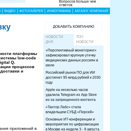
Вопросов больше чем
ответов
Ы
ВИДЕО
ФОТОГАЛЕРЕЯ
ИНФОГРАФИКА
КАТАЛОГ КОМПАНИЙ
вку
ДОБАВИТЬ КОМПАНИЮ
НОВОСТИ
ТОП-
ДНЯ
НОВОСТИ
«Перспективный мониторинг»
ности платформы
зафиксировал крупную утечку
осистемы low-code
медицинских данных россиян в
ital Q.
июле
зации процессов
 доставки и
Российский рынок ПО для ИИ
достигнет 95 млрд рублей к 2030
году
Apple на несколько часов
удалила Telegram из App Store
из-за запрещенного контента
«Тантор Лабс» стала
владельцем СУБД «Персей»
Основные ИТ-конференции и
мероприятия по цифровизации
вания приложений в
в Москве на неделе 3 - 9 августа