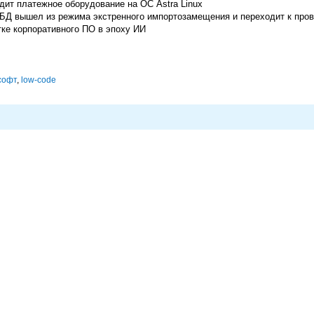
дит платежное оборудование на ОС Astra Linux
УБД вышел из режима экстренного импортозамещения и переходит к пров
ке корпоративного ПО в эпоху ИИ
софт
,
low-code