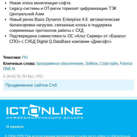
Новая эпоха монетизации софта
Legacy-системы и OT-риски тормозят цифровизацию ТЭК
Центральной Азии
Новый релиз Basis Dynamix Enterprise 4.6: автоматическая
балансировка нагрузки, связанные клоны и поддержка
современных протоколов работы с СХД
Подтверждена совместимость ОС «Альт Сервер» от «Базальт
СПО» с СУБД Digital Q.DataBase компании «Диасофт»
Тематики:
ПО
Ключевые слова:
программное обеспечение
,
Softline
,
Софтлайн
,
Fabrica
ONE AI
А ЗНАЕТЕ ЛИ ВЫ, ЧТО:
Продвижение сайтов Спб
О проекте
© 2004-2026 При использовании материалов ссылка на ict-online.ru обязательна