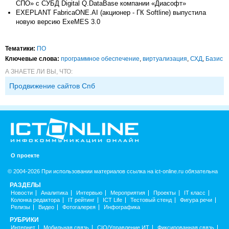
СПО» с СУБД Digital Q.DataBase компании «Диасофт»
EXEPLANT FabricaONE.AI (акционер - ГК Softline) выпустила
новую версию ExeMES 3.0
Тематики:
ПО
Ключевые слова:
программное обеспечение
,
виртуализация
,
СХД
,
Базис
А ЗНАЕТЕ ЛИ ВЫ, ЧТО:
Продвижение сайтов Спб
О проекте
© 2004-2026 При использовании материалов ссылка на ict-online.ru обязательна
РАЗДЕЛЫ
Новости
Аналитика
Интервью
Мероприятия
Проекты
IT класс
Колонка редактора
IT рейтинг
ICT Life
Тестовый стенд
Фигура речи
Релизы
Видео
Фотогалерея
Инфографика
РУБРИКИ
Интернет
Мобильная связь
CIO/Управление ИТ
Фиксированная связь