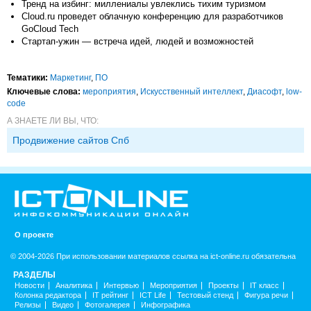
Тренд на избинг: миллениалы увлеклись тихим туризмом
Cloud.ru проведет облачную конференцию для разработчиков
GoCloud Tech
Стартап-ужин — встреча идей, людей и возможностей
Тематики:
Маркетинг
,
ПО
Ключевые слова:
мероприятия
,
Искусственный интеллект
,
Диасофт
,
low-
code
А ЗНАЕТЕ ЛИ ВЫ, ЧТО:
Продвижение сайтов Спб
О проекте
© 2004-2026 При использовании материалов ссылка на ict-online.ru обязательна
РАЗДЕЛЫ
Новости
Аналитика
Интервью
Мероприятия
Проекты
IT класс
Колонка редактора
IT рейтинг
ICT Life
Тестовый стенд
Фигура речи
Релизы
Видео
Фотогалерея
Инфографика