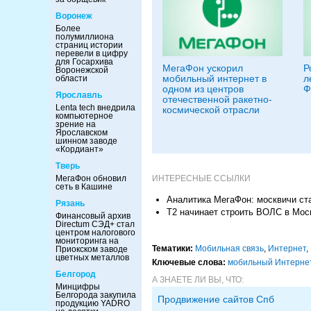
Воронеж
Более
полумиллиона
страниц истории
перевели в цифру
для Госархива
МегаФон ускорил
Р
Воронежской
мобильный интернет в
л
области
одном из центров
Ф
Ярославль
отечественной ракетно-
Lenta tech внедрила
космической отрасли
компьютерное
зрение на
Ярославском
шинном заводе
«Кордиант»
Тверь
ИНТЕРЕСНЫЕ ССЫЛКИ
МегаФон обновил
сеть в Кашине
Аналитика МегаФон: москвичи ст
Рязань
T2 начинает строить ВОЛС в Мос
Финансовый архив
Directum СЭД+ стал
центром налогового
мониторинга на
Тематики:
Мобильная связь
,
Интернет
,
Приокском заводе
цветных металлов
Ключевые слова:
мобильный Интерне
Белгород
А ЗНАЕТЕ ЛИ ВЫ, ЧТО:
Минцифры
Белгорода закупила
Продвижение сайтов Спб
продукцию YADRO