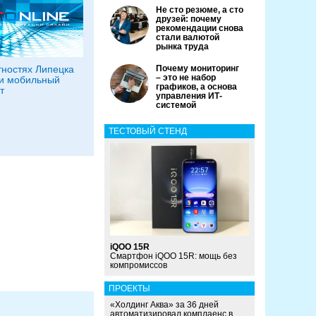
Не сто резюме, а сто
друзей: почему
рекомендации снова
стали валютой
рынка труда
тностях Липецка
Почему мониторинг
– это не набор
и мобильный
графиков, а основа
т
управления ИТ-
системой
ТЕСТОВЫЙ СТЕНД
iQOO 15R
Смартфон iQOO 15R: мощь без
компромиссов
ПРОЕКТЫ
«Холдинг Аква» за 36 дней
автоматизировал комплаенс в