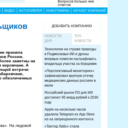
Вопросов больше чем
ответов
Ы
ВИДЕО
ФОТОГАЛЕРЕЯ
ИНФОГРАФИКА
КАТАЛОГ КОМПАНИЙ
ьщиков
ДОБАВИТЬ КОМПАНИЮ
НОВОСТИ
ТОП-
ДНЯ
НОВОСТИ
Технологии на страже природы:
ани приняла
в Подмосковье ИИ и дроны
нов России.
впервые помогли оштрафовать
более заметны на
владельца участка за борщевик
 кировчане. А
ающей встречи
«Перспективный мониторинг»
абаровчане,
зафиксировал крупную утечку
е обезличенных
медицинских данных россиян в
июле
Российский рынок ПО для ИИ
достигнет 95 млрд рублей к 2030
году
Apple на несколько часов
удалила Telegram из App Store
из-за запрещенного контента
ва». На ледовой
«Тантор Лабс» стала