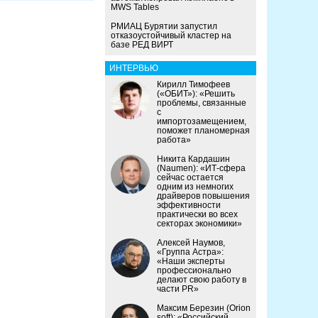
MWS Tables
РМИАЦ Бурятии запустил
отказоустойчивый кластер на
базе РЕД ВИРТ
ИНТЕРВЬЮ
Кирилл Тимофеев
(«ОБИТ»): «Решить
проблемы, связанные
с
импортозамещением,
поможет планомерная
работа»
Никита Кардашин
(Naumen): «ИТ-сфера
сейчас остается
одним из немногих
драйверов повышения
эффективности
практически во всех
секторах экономики»
Алексей Наумов,
«Группа Астра»:
«Наши эксперты
профессионально
делают свою работу в
части PR»
Максим Березин (Orion
soft): «Российский