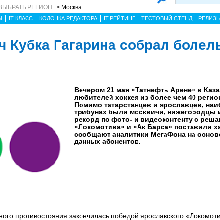
ВЫБРАТЬ РЕГИОН
> Москва
Ы
IT КЛАСС
КОЛОНКА РЕДАКТОРА
IT РЕЙТИНГ
ТЕСТОВЫЙ СТЕНД
РЕЛИЗ
 Кубка Гагарина собрал болел
Вечером 21 мая «Татнефть Арене» в Каз
любителей хоккея из более чем 40 регио
Помимо татарстанцев и ярославцев, наи
трибунах были москвичи, нижегородцы и
рекорд по фото- и видеоконтенту с реш
«Локомотива» и «Ак Барса» поставили х
сообщают аналитики МегаФона на основ
данных абонентов.
ого противостояния закончилась победой ярославского «Локомоти