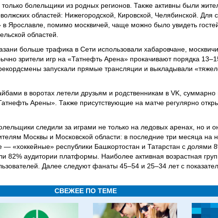
 только болельщики из родных регионов. Также активны были жите
волжских областей: Нижегородской, Кировской, Челябинской. Для 
 в Ярославле, помимо москвичей, чаще можно было увидеть гостей
ельской областей.
зани больше трафика в Сети использовали хабаровчане, москвичи
бычно зрители игр на «Татнефть Арена» прокачивают порядка 13–
 рекордсмены запускали прямые трансляции и выкладывали «тяжел
айбами в воротах летели друзьям и родственникам в VK, суммарно 
Татнефть Арены». Также присутствующие на матче регулярно откр
лельщики следили за играми не только на ледовых аренах, но и 
ителям Москвы и Московской области: в последние три месяца на 
ке — «хоккейные» республики Башкортостан и Татарстан с долями 
или 82% аудитории платформы. Наиболее активная возрастная гру
ользователей. Далее следуют фанаты 45–54 и 25–34 лет с показате
СВЕЖЕЕ ПО ТЕМЕ