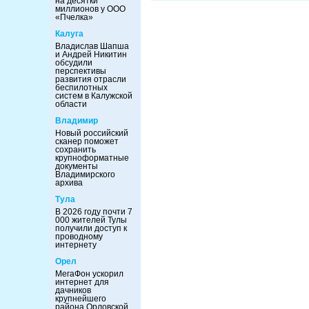
на десятки
миллионов у ООО
«Пчелка»
Калуга
Владислав Шапша
и Андрей Никитин
обсудили
перспективы
развития отрасли
беспилотных
систем в Калужской
области
Владимир
Новый российский
сканер поможет
сохранить
крупноформатные
документы
Владимирского
архива
Тула
В 2026 году почти 7
000 жителей Тулы
получили доступ к
проводному
интернету
Орел
МегаФон ускорил
интернет для
дачников
крупнейшего
района Орловской