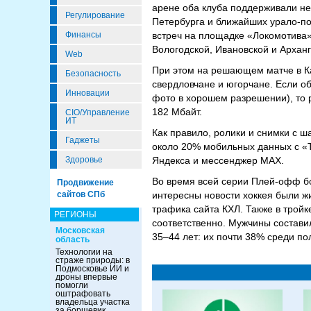
арене оба клуба поддерживали не
Регулирование
Петербурга и ближайших урало-по
встреч на площадке «Локомотива»
Финансы
Вологодской, Ивановской и Арханг
Web
При этом на решающем матче в Ка
Безопасность
свердловчане и югорчане. Если о
Инновации
фото в хорошем разрешении), то
182 Мбайт.
CIO/Управление
ИТ
Как правило, ролики и снимки с ш
Гаджеты
около 20% мобильных данных с «
Яндекса и мессенджер MАХ.
Здоровье
Во время всей серии Плей-офф бо
Продвижение
интересны новости хоккея были ж
сайтов СПб
трафика сайта КХЛ. Также в трой
РЕГИОНЫ
соответственно. Мужчины состав
Московская
35–44 лет: их почти 38% среди п
область
Технологии на
страже природы: в
Подмосковье ИИ и
дроны впервые
помогли
оштрафовать
владельца участка
за борщевик