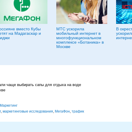
оссияне вместо Кубы
МТС ускорила
В окрес
етят на Мадагаскар и
мобильный интернет в
ускорил
иджи
многофункциональном
интерне
комплексе «Ботаника» в
Москве
али чаще выбирать сапы для отдыха на воде
кве
Маркетинг
т
,
маркетинговые исследования
,
МегаФон
,
трафик