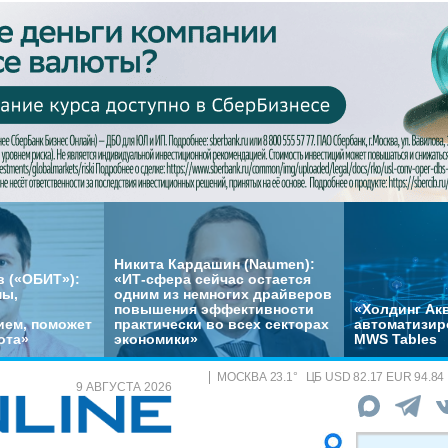
Никита Кардашин (Naumen):
 («ОБИТ»):
«ИТ-сфера сейчас остается
мы,
одним из немногих драйверов
повышения эффективности
«Холдинг Акв
ем, поможет
практически во всех секторах
автоматизир
ота»
экономики»
MWS Tables
МОСКВА
23.1
°
ЦБ
USD 82.17 EUR 94.84
9 АВГУСТА 2026