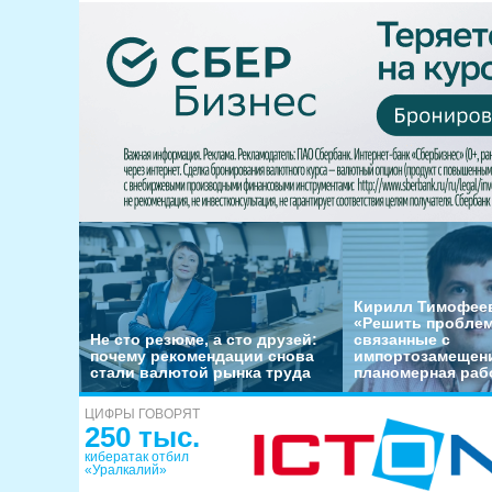
Кирилл Тимофеев
«Решить пробле
Не сто резюме, а сто друзей:
связанные с
почему рекомендации снова
импортозамещени
стали валютой рынка труда
планомерная раб
ЦИФРЫ ГОВОРЯТ
250 тыс.
кибератак отбил
«Уралкалий»