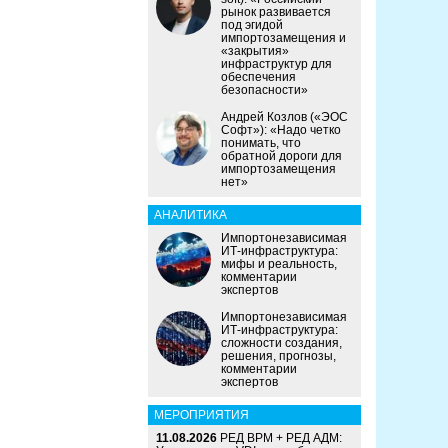
рынок развивается
под эгидой
импортозамещения и
«закрытия»
инфраструктур для
обеспечения
безопасности»
Андрей Козлов («ЭОС
Софт»): «Надо четко
понимать, что
обратной дороги для
импортозамещения
нет»
АНАЛИТИКА
Импортонезависимая
ИТ-инфраструктура:
мифы и реальность,
комментарии
экспертов
Импортонезависимая
ИТ-инфраструктура:
сложности создания,
решения, прогнозы,
комментарии
экспертов
МЕРОПРИЯТИЯ
11.08.2026
РЕД ВРМ + РЕД АДМ: