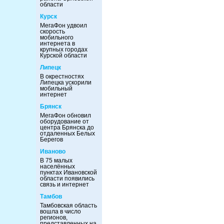
области
Курск
МегаФон удвоил
скорость
мобильного
интернета в
крупных городах
Курской области
Липецк
В окрестностях
Липецка ускорили
мобильный
интернет
Брянск
МегаФон обновил
оборудование от
центра Брянска до
отдаленных Белых
Берегов
Иваново
В 75 малых
населённых
пунктах Ивановской
области появились
связь и интернет
Тамбов
Тамбовская область
вошла в число
регионов,
представленных на