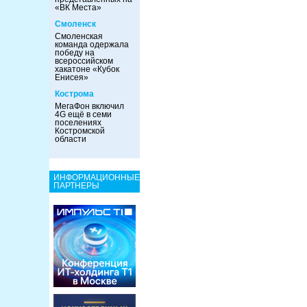
«ВК Места»
Смоленск
Смоленская
команда одержала
победу на
всероссийском
хакатоне «Кубок
Енисея»
Кострома
МегаФон включил
4G ещё в семи
поселениях
Костромской
области
ИНФОРМАЦИОННЫЕ
ПАРТНЕРЫ