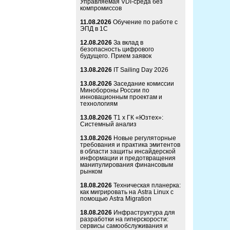
Управляемая VDI-среда без
компромиссов
11.08.2026
Обучение по работе с
ЭПД в 1С
12.08.2026
За вклад в
безопасность цифрового
будущего. Прием заявок
13.08.2026
IT Sailing Day 2026
13.08.2026
Заседание комиссии
Минобороны России по
инновационным проектам и
технологиям
13.08.2026
Т1 x ГК «Юзтех»:
Системный анализ
13.08.2026
Новые регуляторные
требования и практика эмитентов
в области защиты инсайдерской
информации и предотвращения
манипулирования финансовым
рынком
18.08.2026
Техническая планерка:
как мигрировать на Astra Linux с
помощью Astra Migration
18.08.2026
Инфраструктура для
разработки на гиперскорости:
сервисы самообслуживания и