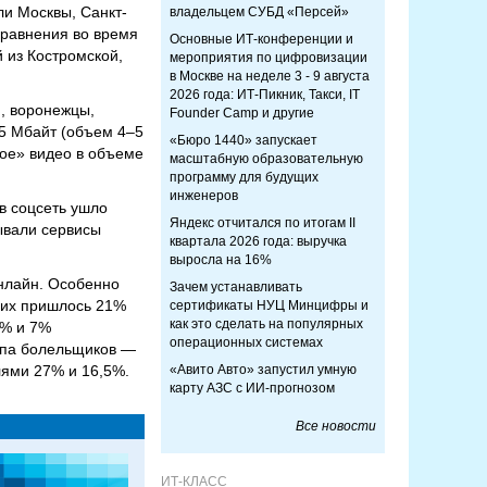
ли Москвы, Санкт-
владельцем СУБД «Персей»
сравнения во время
Основные ИТ-конференции и
 из Костромской,
мероприятия по цифровизации
в Москве на неделе 3 - 9 августа
2026 года: ИТ-Пикник, Такси, IT
, воронежцы,
Founder Camp и другие
15 Мбайт (объем 4–5
«Бюро 1440» запускает
ое» видео в объеме
масштабную образовательную
программу для будущих
инженеров
в соцсеть ушло
Яндекс отчитался по итогам II
ывали сервисы
квартала 2026 года: выручка
выросла на 16%
онлайн. Особенно
Зачем устанавливать
них пришлось 21%
сертификаты НУЦ Минцифры и
как это сделать на популярных
8% и 7%
операционных системах
ппа болельщиков —
лями 27% и 16,5%.
«Авито Авто» запустил умную
карту АЗС с ИИ-прогнозом
Все новости
ИТ-КЛАСС