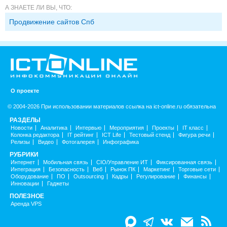
А ЗНАЕТЕ ЛИ ВЫ, ЧТО:
Продвижение сайтов Спб
О проекте
© 2004-2026 При использовании материалов ссылка на ict-online.ru обязательна
РАЗДЕЛЫ
Новости
Аналитика
Интервью
Мероприятия
Проекты
IT класс
Колонка редактора
IT рейтинг
ICT Life
Тестовый стенд
Фигура речи
Релизы
Видео
Фотогалерея
Инфографика
РУБРИКИ
Интернет
Мобильная связь
CIO/Управление ИТ
Фиксированная связь
Интеграция
Безопасность
Веб
Рынок ПК
Маркетинг
Торговые сети
Оборудование
ПО
Outsourcing
Кадры
Регулирование
Финансы
Инновации
Гаджеты
ПОЛЕЗНОЕ
Аренда VPS