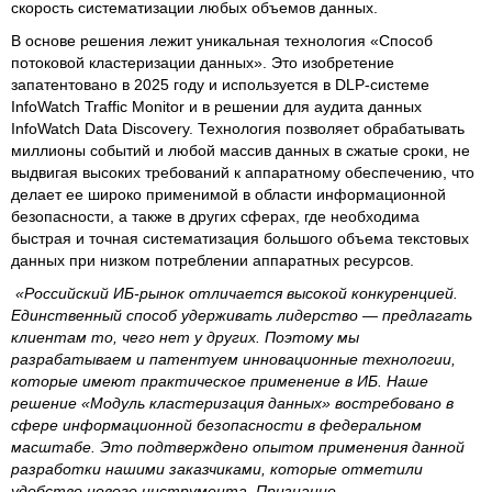
скорость систематизации любых объемов данных.
В основе решения лежит уникальная технология «Способ
потоковой кластеризации данных». Это изобретение
запатентовано в 2025 году и используется в DLP-системе
InfoWatch Traffic Monitor и в решении для аудита данных
InfoWatch Data Discovery. Технология позволяет обрабатывать
миллионы событий и любой массив данных в сжатые сроки, не
выдвигая высоких требований к аппаратному обеспечению, что
делает ее широко применимой в области информационной
безопасности, а также в других сферах, где необходима
быстрая и точная систематизация большого объема текстовых
данных при низком потреблении аппаратных ресурсов.
«Российский ИБ-рынок отличается высокой конкуренцией.
Единственный способ удерживать лидерство — предлагать
клиентам то, чего нет у других. Поэтому мы
разрабатываем и патентуем инновационные технологии,
которые имеют практическое применение в ИБ. Наше
решение «Модуль кластеризация данных» востребовано в
сфере информационной безопасности в федеральном
масштабе. Это подтверждено опытом применения данной
разработки нашими заказчиками, которые отметили
удобство нового инструмента. Признание