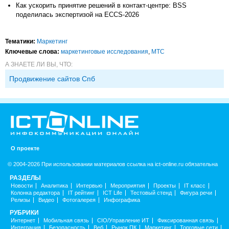
Как ускорить принятие решений в контакт-центре: BSS
поделилась экспертизой на ECCS-2026
Тематики:
Маркетинг
Ключевые слова:
маркетинговые исследования
,
МТС
А ЗНАЕТЕ ЛИ ВЫ, ЧТО:
Продвижение сайтов Спб
О проекте
© 2004-2026 При использовании материалов ссылка на ict-online.ru обязательна
РАЗДЕЛЫ
Новости
Аналитика
Интервью
Мероприятия
Проекты
IT класс
Колонка редактора
IT рейтинг
ICT Life
Тестовый стенд
Фигура речи
Релизы
Видео
Фотогалерея
Инфографика
РУБРИКИ
Интернет
Мобильная связь
CIO/Управление ИТ
Фиксированная связь
Интеграция
Безопасность
Веб
Рынок ПК
Маркетинг
Торговые сети