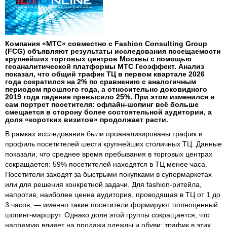
Компания «МТС» совместно с Fashion Consulting Group
(FCG) объявляют результаты исследования посещаемости
крупнейших торговых центров Москвы с помощью
геоаналитической платформы МТС Геоэффект. Анализ
показал, что общий трафик ТЦ в первом квартале 2026
года сократился на 2% по сравнению с аналогичным
периодом прошлого года, а относительно доковидного
2019 года падение превысило 25%. При этом изменился и
сам портрет посетителя: офлайн-шопинг всё больше
смещается в сторону более состоятельной аудитории, а
доля «коротких визитов» продолжает расти.
В рамках исследования были проанализированы трафик и
профиль посетителей шести крупнейших столичных ТЦ. Данные
показали, что среднее время пребывания в торговых центрах
сокращается: 59% посетителей находятся в ТЦ менее часа.
Посетители заходят за быстрыми покупками в супермаркетах
или для решения конкретной задачи. Для fashion-ритейла,
напротив, наиболее ценна аудитория, проводящая в ТЦ от 1 до
3 часов, — именно такие посетители формируют полноценный
шопинг-маршрут. Однако доля этой группы сокращается, что
напрямую влияет на продажи одежды и обуви: трафик в этих