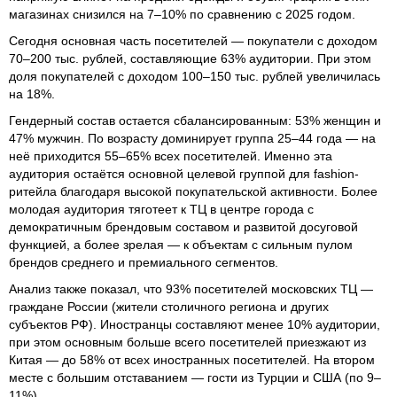
магазинах снизился на 7–10% по сравнению с 2025 годом.
Сегодня основная часть посетителей — покупатели с доходом
70–200 тыс. рублей, составляющие 63% аудитории. При этом
доля покупателей с доходом 100–150 тыс. рублей увеличилась
на 18%.
Гендерный состав остается сбалансированным: 53% женщин и
47% мужчин. По возрасту доминирует группа 25–44 года — на
неё приходится 55–65% всех посетителей. Именно эта
аудитория остаётся основной целевой группой для fashion-
ритейла благодаря высокой покупательской активности. Более
молодая аудитория тяготеет к ТЦ в центре города с
демократичным брендовым составом и развитой досуговой
функцией, а более зрелая — к объектам с сильным пулом
брендов среднего и премиального сегментов.
Анализ также показал, что 93% посетителей московских ТЦ —
граждане России (жители столичного региона и других
субъектов РФ). Иностранцы составляют менее 10% аудитории,
при этом основным больше всего посетителей приезжают из
Китая — до 58% от всех иностранных посетителей. На втором
месте с большим отставанием — гости из Турции и США (по 9–
11%).