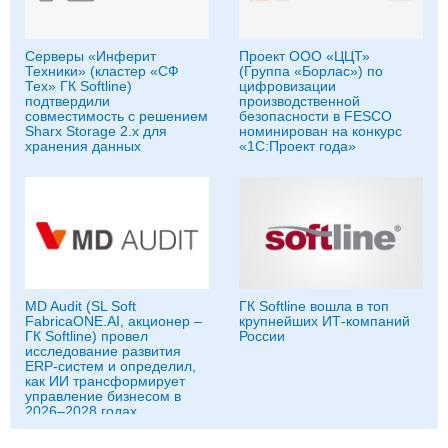
Серверы «Инферит
Проект ООО «ЦЦТ»
Техники» (кластер «СФ
(Группа «Борлас») по
Тех» ГК Softline)
цифровизации
подтвердили
производственной
совместимость с решением
безопасности в FESCO
Sharx Storage 2.x для
номинирован на конкурс
хранения данных
«1С:Проект года»
MD Audit (SL Soft
ГК Softline вошла в топ
FabricaONE.AI, акционер –
крупнейших ИТ-компаний
ГК Softline) провел
России
исследование развития
ERP-систем и определил,
как ИИ трансформирует
управление бизнесом в
2026–2028 годах