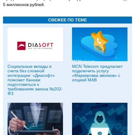
5 миллионов рублей.
СВЕЖЕЕ ПО ТЕМЕ
Социальные вклады и
MCN Telecom предлагает
счета без сложной
подключить услугу
интеграции: «Диасофт»
«Маркировка звонков» с
поможет банкам
опцией МАВ
подготовиться к
требованиям закона №202-
ФЗ