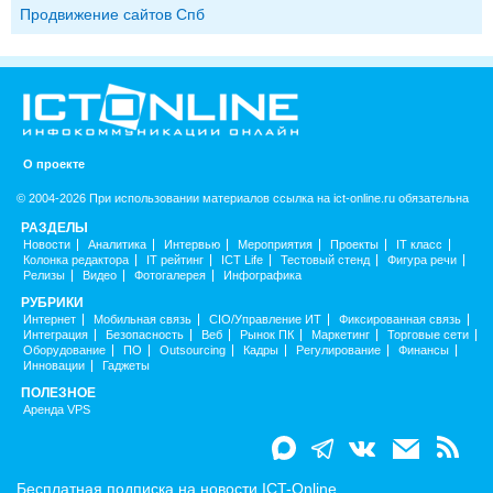
Продвижение сайтов Спб
О проекте
© 2004-2026 При использовании материалов ссылка на ict-online.ru обязательна
РАЗДЕЛЫ
Новости
Аналитика
Интервью
Мероприятия
Проекты
IT класс
Колонка редактора
IT рейтинг
ICT Life
Тестовый стенд
Фигура речи
Релизы
Видео
Фотогалерея
Инфографика
РУБРИКИ
Интернет
Мобильная связь
CIO/Управление ИТ
Фиксированная связь
Интеграция
Безопасность
Веб
Рынок ПК
Маркетинг
Торговые сети
Оборудование
ПО
Outsourcing
Кадры
Регулирование
Финансы
Инновации
Гаджеты
ПОЛЕЗНОЕ
Аренда VPS
Бесплатная подписка на новости ICT-Online