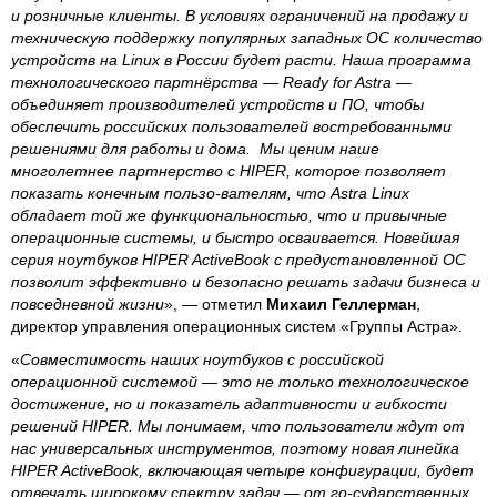
и розничные клиенты. В условиях ограничений на продажу и
техническую поддержку популярных западных ОС количество
устройств на Linux в России будет расти. Наша программа
технологического партнёрства — Ready for Astra —
объединяет производителей устройств и ПО, чтобы
обеспечить российских пользователей востребованными
решениями для работы и дома. Мы ценим наше
многолетнее партнерство с HIPER, которое позволяет
показать конечным пользо-вателям, что Astra Linux
обладает той же функциональностью, что и привычные
операционные системы, и быстро осваивается. Новейшая
серия ноутбуков HIPER ActiveBook с предустановленной ОС
позволит эффективно и безопасно решать задачи бизнеса и
повседневной жизни
», — отметил
Михаил Геллерман
,
директор управления операционных систем «Группы Астра».
«
Совместимость наших ноутбуков с российской
операционной системой — это не только технологическое
достижение, но и показатель адаптивности и гибкости
решений HIPER. Мы понимаем, что пользователи ждут от
нас универсальных инструментов, поэтому новая линейка
HIPER ActiveBook, включающая четыре конфигурации, будет
отвечать широкому спектру задач — от го-сударственных