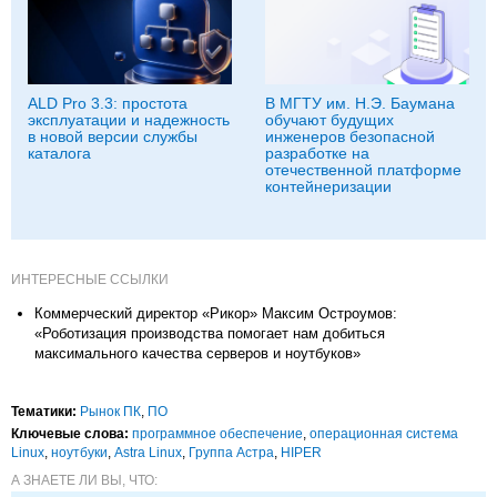
ALD Pro 3.3: простота
В МГТУ им. Н.Э. Баумана
эксплуатации и надежность
обучают будущих
в новой версии службы
инженеров безопасной
каталога
разработке на
отечественной платформе
контейнеризации
ИНТЕРЕСНЫЕ ССЫЛКИ
Коммерческий директор «Рикор» Максим Остроумов:
«Роботизация производства помогает нам добиться
максимального качества серверов и ноутбуков»
Тематики:
Рынок ПК
,
ПО
Ключевые слова:
программное обеспечение
,
операционная система
Linux
,
ноутбуки
,
Astra Linux
,
Группа Астра
,
HIPER
А ЗНАЕТЕ ЛИ ВЫ, ЧТО: