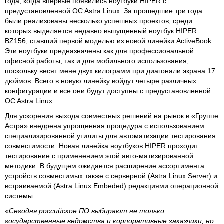
года, когда впервые появились ноутбуки HIPER с
предустановленной OC Astra Linux. За прошедшие три года
были реализованы несколько успешных проектов, среди
которых выделяется недавно выпущенный ноутбук HIPER
BZ156, ставший первой моделью из новой линейки ActiveBook.
Эти ноутбуки предназначены как для профессиональной
офисной работы, так и для мобильного использования,
поскольку весят мене двух килограмм при диагонали экрана 17
дюймов. Всего в новую линейку войдут четыре различных
конфигурации и все они будут доступны с предустановленной
OC Astra Linux.
Для ускорения выхода совместных решений на рынок в «Группе
Астра» внедрена упрощенная процедура с использованием
специализированной утилиты для автоматизации тестирования
совместимости. Новая линейка ноутбуков HIPER проходит
тестирование с применением этой авто-матизированной
методики. В будущем ожидается расширение ассортимента
устройств совместимых также с серверной (Astra Linux Server) и
встраиваемой (Astra Linux Embeded) редакциями операционной
системы.
«
Сегодня российское ПО выбирают не только
государственные ведомства и корпоративные заказчики, но