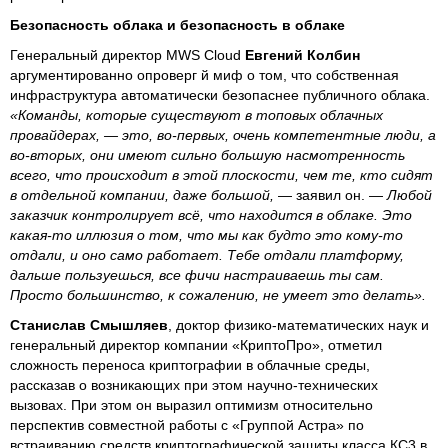
Безопасность облака и безопасность в облаке
Генеральный директор MWS Cloud
Евгений Колбин
аргументированно опроверг й миф о том, что собственная
инфраструктура автоматически безопаснее публичного облака.
«Команды, которые существуют в топовых облачных
провайдерах, — это, во-первых, очень компетентные люди, а
во-вторых, они имеют сильно большую насмотренность
всего, что происходит в этой плоскости, чем те, кто сидят
в отдельной компании, даже большой,
— заявил он. —
Любой
заказчик контролирует всё, что находится в облаке. Это
какая-то иллюзия о том, что мы как будто это кому-то
отдали, и оно само работает. Тебе отдали платформу,
дальше пользуешься, все фичи настраиваешь ты сам.
Просто большинство, к сожалению, не умеет это делать».
Станислав Смышляев
, доктор физико-математических наук и
генеральный директор компании «КриптоПро», отметил
сложность переноса криптографии в облачные среды,
рассказав о возникающих при этом научно-технических
вызовах. При этом он выразил оптимизм относительно
перспектив совместной работы с «Группой Астра» по
встраиванию средств криптографической защиты класса КС3 в