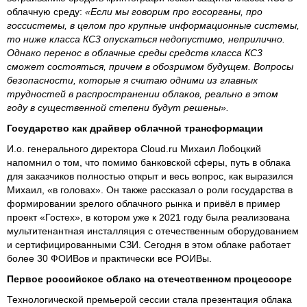
облачную среду:
«Если мы говорим про госорганы, про
госсистемы, в целом про крупные информационные системы,
то ниже класса КС3 опускаться недопустимо, неприлично.
Однако перенос в облачные среды средств класса КС3
сможет состояться, причем в обозримом будущем. Вопросы
безопасности, которые я считаю одними из главных
трудностей в распространении облаков, реально в этом
году в существенной степени будут решены».
Государство как драйвер облачной трансформации
И.о. генерального директора Cloud.ru Михаил Лобоцкий
напомнил о том, что помимо банковской сферы, путь в облака
для заказчиков полностью открыт и весь вопрос, как выразился
Михаил, «в головах». Он также рассказал о роли государства в
формировании зрелого облачного рынка и привёл в пример
проект «Гостех», в котором уже к 2021 году была реализована
мультитенантная инсталляция с отечественным оборудованием
и сертифицированными СЗИ. Сегодня в этом облаке работает
более 30 ФОИВов и практически все РОИВы.
Первое российское облако на отечественном процессоре
Технологической премьерой сессии стала презентация облака