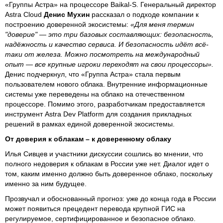
«Группы Астра» на процессоре Baikal-S. Генеральный директор
Astra Cloud
Денис Мухин
рассказал о подходе компании к
построению доверенной экосистемы:
«Для меня термин
"доверие" — это три базовых составляющих: безопасность,
надёжность и качество сервиса. И безопасность идёт всё-
таки от железа. Можно посмотреть на международный
опыт — все крупные игроки переходят на свои процессоры».
Денис подчеркнул, что «Группа Астра» стала первым
пользователем нового облака. Внутренние информационные
системы уже переведены на облако на отечественном
процессоре. Помимо этого, разработчикам предоставляется
инструмент Astra Dev Platform для создания прикладных
решений в рамках единой доверенной экосистемы.
От доверия к облакам – к доверенному облаку
Илья Сивцев и участники дискуссии сошлись во мнении, что
полного недоверия к облакам в России уже нет. Диалог идет о
том, каким именно должно быть доверенное облако, поскольку
именно за ним будущее.
Прозвучал и обоснованный прогноз: уже до конца года в России
может появиться прецедент перевода крупной ГИС на
регулируемое, сертифицированное и безопасное облако.