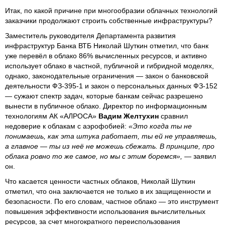
Итак, по какой причине при многообразии облачных технологий
заказчики продолжают строить собственные инфраструктуры?
Заместитель руководителя Департамента развития
инфраструктур Банка ВТБ Николай Шуткин отметил, что банк
уже перевёл в облако 86% вычисленных ресурсов, и активно
использует облако в частной, публичной и гибридной моделях,
однако, законодательные ограничения — закон о банковской
деятельности ФЗ-395-1 и закон о персональных данных ФЗ-152
— сужают спектр задач, которые банкам сейчас разрешено
вынести в публичное облако. Директор по информационным
технологиям АК «АЛРОСА»
Вадим Желтухин
сравнил
недоверие к облакам с аэрофобией:
«Это когда ты не
понимаешь, как эта штука работает, ты ей не управляешь,
а главное — ты из неё не можешь сбежать. В принципе, про
облака ровно то же самое, но мы с этим боремся»,
— заявил
он.
Что касается ценности частных облаков, Николай Шуткин
отметил, что она заключается не только в их защищенности и
безопасности. По его словам, частное облако — это инструмент
повышения эффективности использования вычислительных
ресурсов, за счет многократного переиспользования