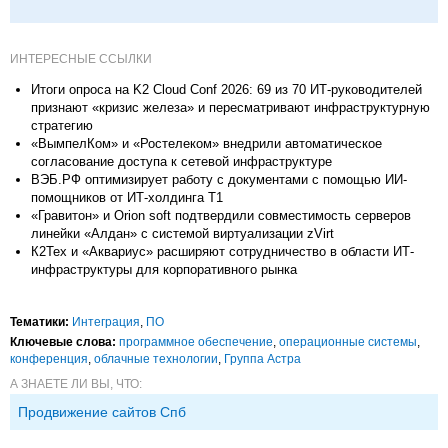
ИНТЕРЕСНЫЕ ССЫЛКИ
Итоги опроса на K2 Cloud Conf 2026: 69 из 70 ИТ-руководителей
признают «кризис железа» и пересматривают инфраструктурную
стратегию
«ВымпелКом» и «Ростелеком» внедрили автоматическое
согласование доступа к сетевой инфраструктуре
ВЭБ.РФ оптимизирует работу с документами с помощью ИИ-
помощников от ИТ-холдинга Т1
«Гравитон» и Orion soft подтвердили совместимость серверов
линейки «Алдан» с системой виртуализации zVirt
К2Тех и «Аквариус» расширяют сотрудничество в области ИТ-
инфраструктуры для корпоративного рынка
Тематики:
Интеграция
,
ПО
Ключевые слова:
программное обеспечение
,
операционные системы
,
конференция
,
облачные технологии
,
Группа Астра
А ЗНАЕТЕ ЛИ ВЫ, ЧТО:
Продвижение сайтов Спб