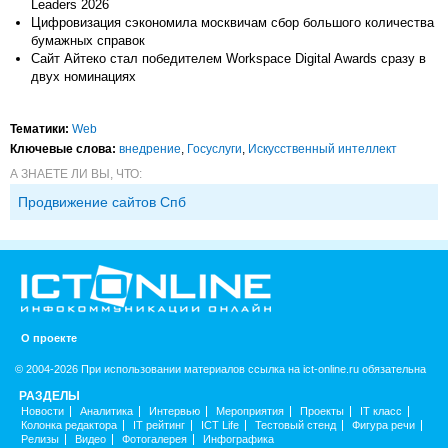
Leaders 2026
Цифровизация сэкономила москвичам сбор большого количества
бумажных справок
Сайт Айтеко стал победителем Workspace Digital Awards сразу в
двух номинациях
Тематики:
Web
Ключевые слова:
внедрение
,
Госуслуги
,
Искусственный интеллект
А ЗНАЕТЕ ЛИ ВЫ, ЧТО:
Продвижение сайтов Спб
О проекте
© 2004-2026 При использовании материалов ссылка на ict-online.ru обязательна
РАЗДЕЛЫ
Новости
Аналитика
Интервью
Мероприятия
Проекты
IT класс
Колонка редактора
IT рейтинг
ICT Life
Тестовый стенд
Фигура речи
Релизы
Видео
Фотогалерея
Инфографика