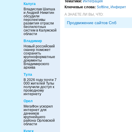
Тематики:
Интеграция
Калуга
Ключевые слова:
Softline
,
Инферит
Владислав Шапша
и Андрей Никитин
А ЗНАЕТЕ ЛИ ВЫ, ЧТО:
обсудили
перспективы
Продвижение сайтов Спб
развития отрасли
беспилотных
систем в Калужской
области
Владимир
Новый российский
сканер поможет
сохранить
крупноформатные
документы
Владимирского
архива
Тула
В 2026 году почти 7
000 жителей Тулы
получили доступ к
проводному
интернету
Орел
МегаФон ускорил
интернет для
дачников
крупнейшего
района Орловской
области
Курск