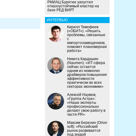
РМИАЦ Бурятии запустил
отказоустойчивый кластер на
базе РЕД ВИРТ
ИНТЕРВЬЮ
Кирилл Тимофеев
(«ОБИТ»): «Решить
проблемы, связанные
с
импортозамещением,
поможет планомерная
работа»
Никита Кардашин
(Naumen): «ИТ-сфера
сейчас остается
одним из немногих
драйверов повышения
эффективности
практически во всех
секторах экономики»
Алексей Наумов,
«Группа Астра»:
«Наши эксперты
профессионально
делают свою работу в
части PR»
Максим Березин (Orion
soft): «Российский
рынок развивается
под эгидой