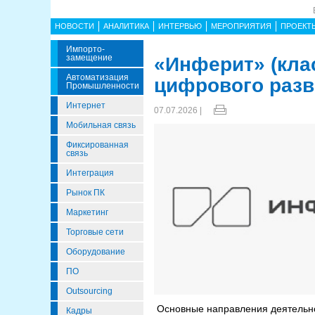
НОВОСТИ
АНАЛИТИКА
ИНТЕРВЬЮ
МЕРОПРИЯТИЯ
ПРОЕКТ
Импорто­
Замещение
«Инферит» (клас
Автоматизация
цифрового разв
Промышленности
Интернет
07.07.2026 |
Мобильная связь
Фиксированная
связь
Интеграция
Рынок ПК
Маркетинг
Торговые сети
Оборудование
ПО
Outsourcing
Основные направления деятельн
Кадры