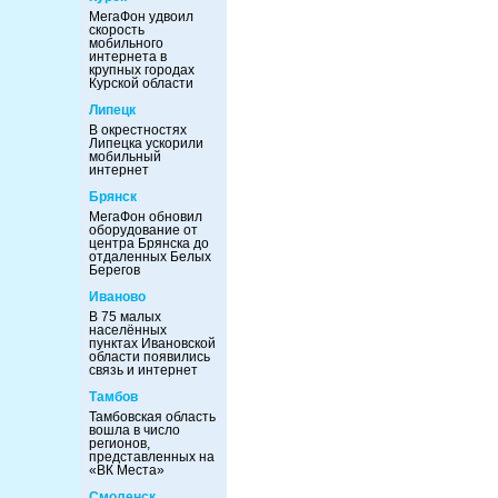
МегаФон удвоил
скорость
мобильного
интернета в
крупных городах
Курской области
Липецк
В окрестностях
Липецка ускорили
мобильный
интернет
Брянск
МегаФон обновил
оборудование от
центра Брянска до
отдаленных Белых
Берегов
Иваново
В 75 малых
населённых
пунктах Ивановской
области появились
связь и интернет
Тамбов
Тамбовская область
вошла в число
регионов,
представленных на
«ВК Места»
Смоленск