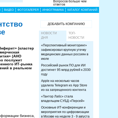
Вопросов больше чем
ответов
Ы
ВИДЕО
ФОТОГАЛЕРЕЯ
ИНФОГРАФИКА
КАТАЛОГ КОМПАНИЙ
нтство
ДОБАВИТЬ КОМПАНИЮ
ве
НОВОСТИ
ТОП-
ДНЯ
НОВОСТИ
«Перспективный мониторинг»
Инферит» (кластер
зафиксировал крупную утечку
ммерческая
медицинских данных россиян в
вития» (АНО
июле
во послужит
венного ИТ-рынка
Российский рынок ПО для ИИ
ений в реальном
достигнет 95 млрд рублей к 2030
году
Apple на несколько часов
удалила Telegram из App Store
из-за запрещенного контента
«Тантор Лабс» стала
владельцем СУБД «Персей»
Основные ИТ-конференции и
мероприятия по цифровизации
сформации бизнеса,
в Москве на неделе 3 - 9 августа