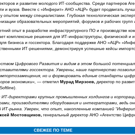
кторов и развитие молодого ИТ-сообщества. Среди партнеров Аге
сти и вузов. Вместе с «Инферит» АНО «АЦР» будет продвигать лучш
у опытом между специалистами. Глубокая технологическая экспер
низации образовательных мероприятий, форумов и рабочих групп А
тний опыт в разработке инфраструктурного ПО и производстве ко
ает комплексные решения для ИТ-инфраструктуры, физической и
 для бизнеса и госсектора. Благодаря поддержке АНО «АЦР» «Инф
чественными ИТ-решениями, демонстрируя успешные кейсы импорт
ством Цифрового Развития и видим в этом большой потенциал
дставителями госсектора. Уверены, наше партнерство позволи
импортозамещения, но и формировать единые стандарты цифр
оров экономики»,
— отметил
Мурад Мирзоев,
директор по разви
ftline).
 ИТ-директорами крупных промышленных холдингов и корпораци
рами, производителями оборудования и интеграторами, ведь о
 ИТ-рынка. Уверен, что опыт, накопленные компанией “Инфери
ксей Мостовщиков,
генеральный директор АНО «Агентство Цифро
СВЕЖЕЕ ПО ТЕМЕ