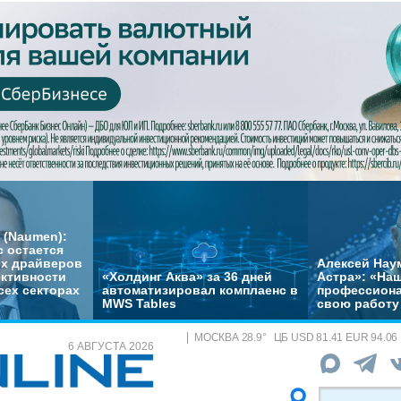
 (Naumen):
с остается
их драйверов
Алексей Нау
ктивности
«Холдинг Аква» за 36 дней
Астра»: «На
сех секторах
автоматизировал комплаенс в
профессиона
MWS Tables
свою работу 
МОСКВА
28.9
°
ЦБ
USD 81.41 EUR 94.06
6 АВГУСТА 2026