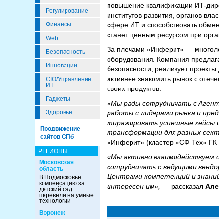
повышение квалификации ИТ-дире
Регулирование
институтов развития, органов вла
сфере ИТ и способствовать обмен
Финансы
станет ценным ресурсом при орга
Web
За плечами «Инферит» — многоле
Безопасность
оборудования. Компания предлаг
Инновации
безопасности, реализует проекты
активнее знакомить рынок с оте
CIO/Управление
ИТ
своих продуктов.
Гаджеты
«Мы рады сотрудничать с Агент
работы с лидерами рынка и пре
Здоровье
тиражировать успешные кейсы 
Продвижение
трансформации для разных сект
сайтов СПб
«Инферит» (кластер «СФ Тех» ГК So
РЕГИОНЫ
«Мы активно взаимодействуем с
Московская
сотрудничать с ведущими вендо
область
Центрами компетенций и знаний
В Подмосковье
компенсацию за
интересен им»,
— рассказал
Але
детский сад
перевели на умные
технологии
Воронеж