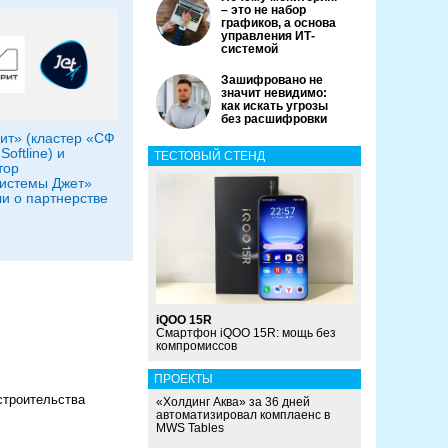
– это не набор
графиков, а основа
управления ИТ-
системой
Зашифровано не
значит невидимо:
как искать угрозы
без расшифровки
т» (кластер «СФ
Softline) и
ТЕСТОВЫЙ СТЕНД
тор
истемы Джет»
и о партнерстве
iQOO 15R
Смартфон iQOO 15R: мощь без
компромиссов
ПРОЕКТЫ
строительства
«Холдинг Аква» за 36 дней
автоматизировал комплаенс в
MWS Tables