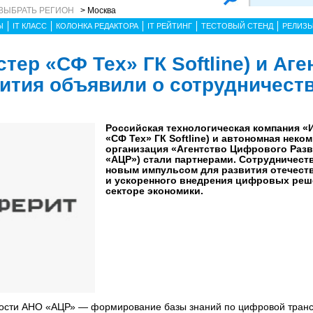
ВЫБРАТЬ РЕГИОН
> Москва
Ы
IT КЛАСС
КОЛОНКА РЕДАКТОРА
IT РЕЙТИНГ
ТЕСТОВЫЙ СТЕНД
РЕЛИЗ
тер «СФ Тех» ГК Softline) и Аге
ития объявили о сотрудничест
Российская технологическая компания «
«СФ Тех» ГК Softline) и автономная неко
организация «Агентство Цифрового Раз
«АЦР») стали партнерами. Сотрудничест
новым импульсом для развития отечест
и ускоренного внедрения цифровых реш
секторе экономики.
ости АНО «АЦР» — формирование базы знаний по цифровой тран