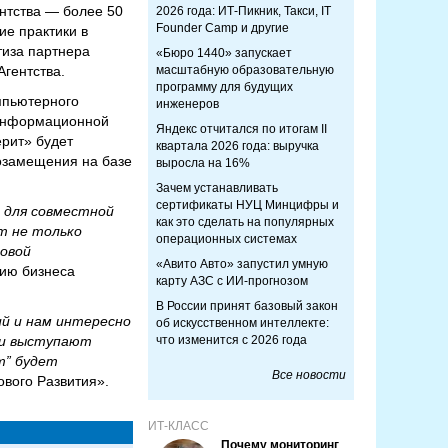
нтства — более 50
2026 года: ИТ-Пикник, Такси, IT
Founder Camp и другие
ие практики в
тиза партнера
«Бюро 1440» запускает
гентства.
масштабную образовательную
программу для будущих
мпьютерного
инженеров
 информационной
Яндекс отчитался по итогам II
ерит» будет
квартала 2026 года: выручка
озамещения на базе
выросла на 16%
Зачем устанавливать
сертификаты НУЦ Минцифры и
 для совместной
как это сделать на популярных
т не только
операционных системах
овой
«Авито Авто» запустил умную
тию бизнеса
карту АЗС с ИИ-прогнозом
В России принят базовый закон
й и нам интересно
об искусственном интеллекте:
ни выступают
что изменится с 2026 года
т” будет
Все новости
вого Развития».
ИТ-КЛАСС
Почему мониторинг