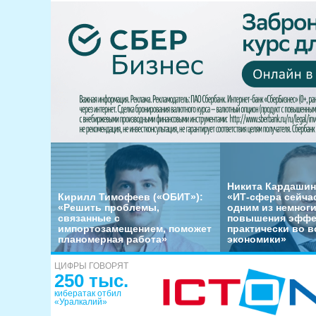
Никита Кардашин
Кирилл Тимофеев («ОБИТ»):
«ИТ-сфера сейча
«Решить проблемы,
одним из немног
связанные с
повышения эффе
импортозамещением, поможет
практически во в
планомерная работа»
экономики»
ЦИФРЫ ГОВОРЯТ
250 тыс.
кибератак отбил
«Уралкалий»