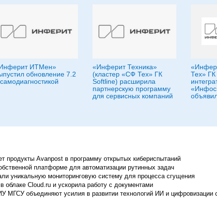
Инферит ИТМен»
«Инферит Техника»
«Инфери
ыпустил обновление 7.2
(кластер «СФ Тех» ГК
Тех» ГК 
 самодиагностикой
Softline) расширила
интегра
партнерскую программу
«Инфос
для сервисных компаний
объявил
ет продукты Avanpost в программу открытых кибериспытаний
обственной платформе для автоматизации рутинных задач
али уникальную мониторинговую систему для процесса сгущения
в облаке Cloud.ru и ускорила работу с документами
 НИУ МГСУ объединяют усилия в развитии технологий ИИ и цифровизации 