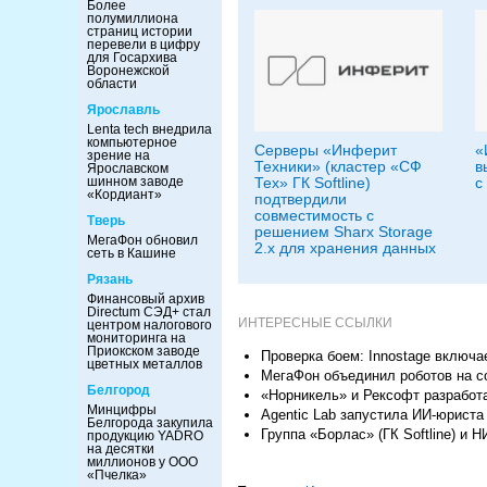
Более
полумиллиона
страниц истории
перевели в цифру
для Госархива
Воронежской
области
Ярославль
Lenta tech внедрила
компьютерное
Серверы «Инферит
«
зрение на
Техники» (кластер «СФ
в
Ярославском
Тех» ГК Softline)
с
шинном заводе
«Кордиант»
подтвердили
совместимость с
Тверь
решением Sharx Storage
МегаФон обновил
2.x для хранения данных
сеть в Кашине
Рязань
Финансовый архив
Directum СЭД+ стал
ИНТЕРЕСНЫЕ ССЫЛКИ
центром налогового
мониторинга на
Приокском заводе
Проверка боем: Innostage включа
цветных металлов
МегаФон объединил роботов на с
Белгород
«Норникель» и Рексофт разработ
Минцифры
Agentic Lab запустила ИИ-юриста 
Белгорода закупила
Группа «Борлас» (ГК Softline) и
продукцию YADRO
на десятки
миллионов у ООО
«Пчелка»