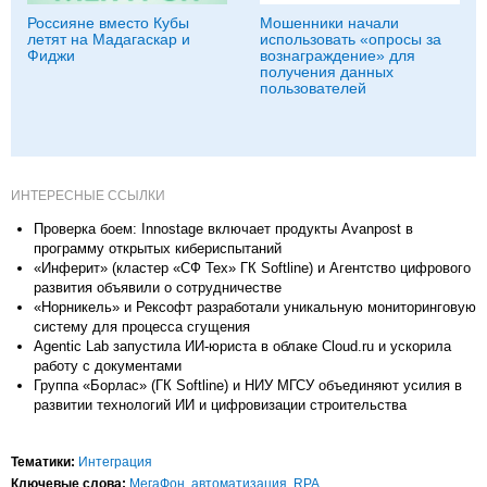
Россияне вместо Кубы
Мошенники начали
летят на Мадагаскар и
использовать «опросы за
Фиджи
вознаграждение» для
получения данных
пользователей
ИНТЕРЕСНЫЕ ССЫЛКИ
Проверка боем: Innostage включает продукты Avanpost в
программу открытых кибериспытаний
«Инферит» (кластер «СФ Тех» ГК Softline) и Агентство цифрового
развития объявили о сотрудничестве
«Норникель» и Рексофт разработали уникальную мониторинговую
систему для процесса сгущения
Agentic Lab запустила ИИ-юриста в облаке Cloud.ru и ускорила
работу с документами
Группа «Борлас» (ГК Softline) и НИУ МГСУ объединяют усилия в
развитии технологий ИИ и цифровизации строительства
Тематики:
Интеграция
Ключевые слова:
МегаФон
,
автоматизация
,
RPA