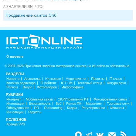
А ЗНАЕТЕ ЛИ ВЫ, ЧТО:
Продвижение сайтов Спб
О проекте
© 2004-2026 При использовании материалов ссылка на ict-online.ru обязательна
РАЗДЕЛЫ
Новости
Аналитика
Интервью
Мероприятия
Проекты
IT класс
Колонка редактора
IT рейтинг
ICT Life
Тестовый стенд
Фигура речи
Релизы
Видео
Фотогалерея
Инфографика
РУБРИКИ
Интернет
Мобильная связь
CIO/Управление ИТ
Фиксированная связь
Интеграция
Безопасность
Веб
Рынок ПК
Маркетинг
Торговые сети
Оборудование
ПО
Outsourcing
Кадры
Регулирование
Финансы
Инновации
Гаджеты
ПОЛЕЗНОЕ
Аренда VPS