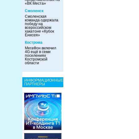
«ВК Места»
Смоленск
Смоленская
команда одержала
победу на
всероссийском
хакатоне «Кубок
Енисея»
Кострома
МегаФон включил
4G ещё в семи
поселениях
Костромской
области
ИНФОРМАЦИОННЫЕ
ПАРТНЕРЫ