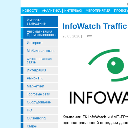
НОВОСТИ
АНАЛИТИКА
ИНТЕРВЬЮ
МЕРОПРИЯТИЯ
ПРОЕКТ
Импорто­
Замещение
InfoWatch Traffi
Автоматизация
Промышленности
28.05.2026 |
Интернет
Мобильная связь
Фиксированная
связь
Интеграция
Рынок ПК
Маркетинг
Торговые сети
Оборудование
ПО
Компании ГК InfoWatch и АМТ-ГРУП
Outsourcing
однонаправленной передачи данны
Кадры