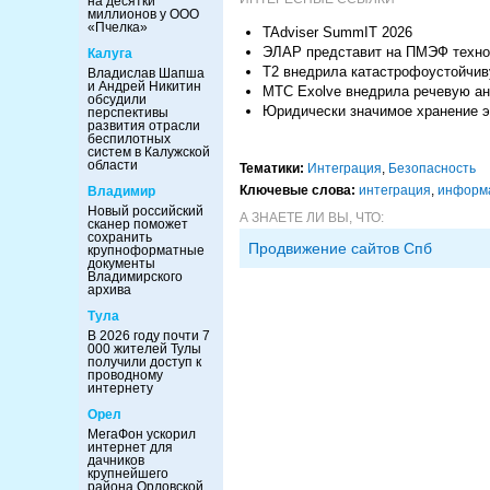
на десятки
миллионов у ООО
«Пчелка»
TAdviser SummIT 2026
ЭЛАР представит на ПМЭФ технол
Калуга
Т2 внедрила катастрофоустойчив
Владислав Шапша
и Андрей Никитин
МТС Exolve внедрила речевую ан
обсудили
Юридически значимое хранение э
перспективы
развития отрасли
беспилотных
систем в Калужской
области
Тематики:
Интеграция
,
Безопасность
Ключевые слова:
интеграция
,
информа
Владимир
Новый российский
А ЗНАЕТЕ ЛИ ВЫ, ЧТО:
сканер поможет
сохранить
Продвижение сайтов Спб
крупноформатные
документы
Владимирского
архива
Тула
В 2026 году почти 7
000 жителей Тулы
получили доступ к
проводному
интернету
Орел
МегаФон ускорил
интернет для
дачников
крупнейшего
района Орловской