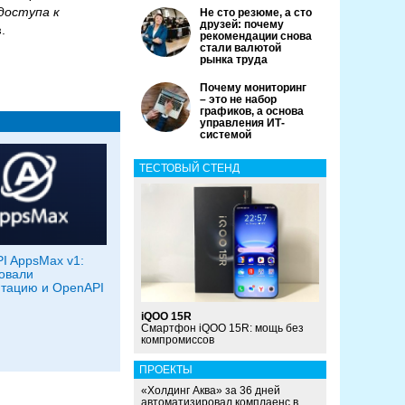
доступа к
Не сто резюме, а сто
друзей: почему
в
.
рекомендации снова
стали валютой
рынка труда
Почему мониторинг
– это не набор
графиков, а основа
управления ИТ-
системой
ТЕСТОВЫЙ СТЕНД
I AppsMax v1:
овали
тацию и OpenAPI
iQOO 15R
Смартфон iQOO 15R: мощь без
компромиссов
ПРОЕКТЫ
«Холдинг Аква» за 36 дней
автоматизировал комплаенс в