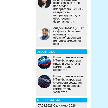
рынок развивается
под эгидой
импортозамещения и
«закрытия»
инфраструктур для
обеспечения
безопасности»
Андрей Козлов («ЭОС
Софт»): «Надо четко
понимать, что
обратной дороги для
импортозамещения
нет»
АНАЛИТИКА
Импортонезависимая
ИТ-инфраструктура:
мифы и реальность,
комментарии
экспертов
Импортонезависимая
ИТ-инфраструктура:
сложности создания,
решения, прогнозы,
комментарии
экспертов
МЕРОПРИЯТИЯ
07.08.2026
Свои люди 2026