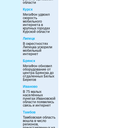
области
Курск
МегаФон удвоил
скорость
мобильного
интернета в
крупных городах
Курской области
Липецк
В окрестностях
Липецка ускорили
мобильный
интернет
Брянск
МегаФон обновил
оборудование от
центра Брянска до
отдаленных Белых
Берегов
Иваново
В 75 малых
населённых
пунктах Ивановской
области появились
связь и интернет
Тамбов
Тамбовская область
вошла в число
регионов,
представленных на