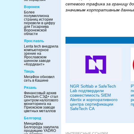
сетевого трафика за границу до
Воронеж
значимым корпоративным данн
Более
полумиллиона
страниц истории
перевели в цифру
для Госархива
Воронежской
области
Ярославль
Lenta tech внедрила
компьютерное
зрение на
Ярославском
шинном заводе
«Кордиант»
Тверь
МегаФон обновил
сеть в Кашине
NGR Softlab и SafeTech
Р
Рязань
Lab подтвердили
п
Финансовый архив
совместимость SIEM
и
Directum СЭД+ стал
Alertix и корпоративного
р
центром налогового
центра сертификации
п
мониторинга на
Приокском заводе
SafeTech CA
цветных металлов
Белгород
Минцифры
Белгорода закупила
продукцию YADRO
ИНТЕРЕСНЫЕ ССЫЛКИ