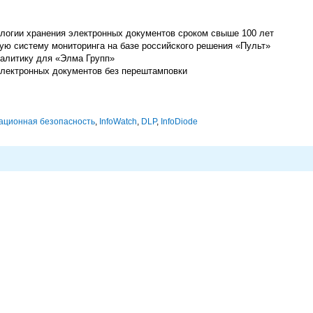
огии хранения электронных документов сроком свыше 100 лет
ую систему мониторинга на базе российского решения «Пульт»
алитику для «Элма Групп»
лектронных документов без перештамповки
ционная безопасность
,
InfoWatch
,
DLP
,
InfoDiode