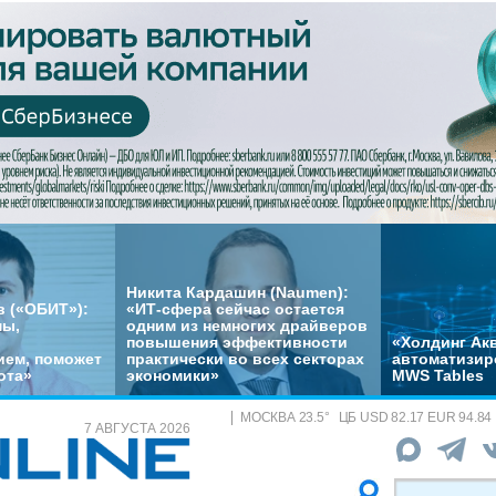
Никита Кардашин (Naumen):
 («ОБИТ»):
«ИТ-сфера сейчас остается
мы,
одним из немногих драйверов
повышения эффективности
«Холдинг Акв
ем, поможет
практически во всех секторах
автоматизир
ота»
экономики»
MWS Tables
МОСКВА
23.5
°
ЦБ
USD 82.17 EUR 94.84
7 АВГУСТА 2026