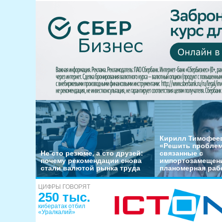
Кирилл Тимофеев
«Решить пробле
Не сто резюме, а сто друзей:
связанные с
почему рекомендации снова
импортозамещени
стали валютой рынка труда
планомерная раб
ЦИФРЫ ГОВОРЯТ
250 тыс.
кибератак отбил
«Уралкалий»