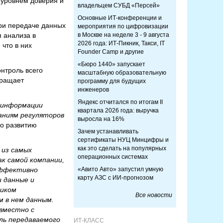
уровнем доверия и
владельцем СУБД «Персей»
Основные ИТ-конференции и
ри передаче данных
мероприятия по цифровизации
я анализа в
в Москве на неделе 3 - 9 августа
2026 года: ИТ-Пикник, Такси, IT
 что в них
Founder Camp и другие
«Бюро 1440» запускает
онтроль всего
масштабную образовательную
вращает
программу для будущих
инженеров
Яндекс отчитался по итогам II
у информации
квартала 2026 года: выручка
аниям регуляторов
выросла на 16%
о развитию
Зачем устанавливать
сертификаты НУЦ Минцифры и
как это сделать на популярных
 из самых
операционных системах
к самой компании,
эффективно
«Авито Авто» запустил умную
карту АЗС с ИИ-прогнозом
 данные и
ником
Все новости
 в нем данным.
овместно с
оль передаваемого
ИТ-КЛАСС