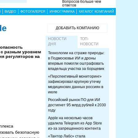
Вопросов больше чем
ответов
Ы
ВИДЕО
ФОТОГАЛЕРЕЯ
ИНФОГРАФИКА
КАТАЛОГ КОМПАНИЙ
de
ДОБАВИТЬ КОМПАНИЮ
НОВОСТИ
ТОП-
ДНЯ
НОВОСТИ
зопасность
 с разным уровнем
Технологии на страже природы:
я регуляторов на
в Подмосковье ИИ и дроны
впервые помогли оштрафовать
владельца участка за борщевик
«Перспективный мониторинг»
зафиксировал крупную утечку
медицинских данных россиян в
июле
Российский рынок ПО для ИИ
достигнет 95 млрд рублей к 2030
году
Apple на несколько часов
удалила Telegram из App Store
мплекса
из-за запрещенного контента
изовать безопасную
«Тантор Лабс» стала