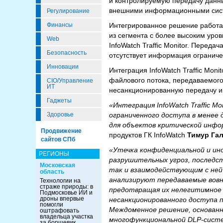
и контролируемую передачу данн
внешними информационными сис
Регулирование
Интегрированное решение работае
Финансы
из сегмента с более высоким уров
Web
InfoWatch Traffic Monitor. Переда
Безопасность
отсутствует информация ограниче
Инновации
Интеграция InfoWatch Traffic Moni
файлового потока, передаваемого
CIO/Управление
ИТ
несанкционированную передачу ин
Гаджеты
«Интеграция InfoWatch Traffic M
ограниченного доступа в менее
Здоровье
для объектов критической инф
Продвижение
продуктов ГК InfoWatch
Тимур Га
сайтов СПб
«Утечка конфиденциальной и ин
РЕГИОНЫ
разрушительных угроз, последс
Московская
так и взаимодействующим с не
область
анализируют передаваемые вовн
Технологии на
страже природы: в
предотвращая их нелегитимное 
Подмосковье ИИ и
дроны впервые
несанкционированного доступа 
помогли
Междоменное решение, основанно
оштрафовать
владельца участка
многофункциональной DLP-систем
за борщевик