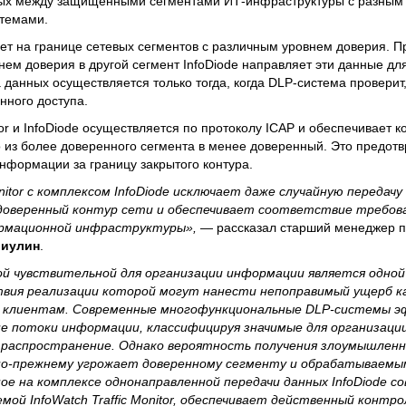
ых между защищенными сегментами ИТ-инфраструктуры с разным 
темами.
т на границе сетевых сегментов с различным уровнем доверия. П
нем доверия в другой сегмент InfoDiode направляет эти данные дл
ча данных осуществляется только тогда, когда DLP-система проверит,
нного доступа.
tor и InfoDiode осуществляется по протоколу ICAP и обеспечивает к
 из более доверенного сегмента в менее доверенный. Это предот
формации за границу закрытого контура.
onitor с комплексом InfoDiode исключает даже случайную передач
 доверенный контур сети и обеспечивает соответствие требов
ормационной инфраструктуры»,
— рассказал старший менеджер п
лиулин
.
ой чувствительной для организации информации является одной
твия реализации которой могут нанести непоправимый ущерб ка
й клиентам. Современные многофункциональные DLP-системы 
е потоки информации, классифицируя значимые для организации
распространение. Однако вероятность получения злоумышлен
по-прежнему угрожает доверенному сегменту и обрабатываемым
е на комплексе однонаправленной передачи данных InfoDiode с
ой InfoWatch Traffic Monitor, обеспечивает действенный контр