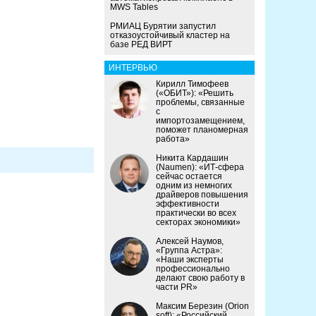
MWS Tables
РМИАЦ Бурятии запустил
отказоустойчивый кластер на
базе РЕД ВИРТ
ИНТЕРВЬЮ
Кирилл Тимофеев
(«ОБИТ»): «Решить
проблемы, связанные
с
импортозамещением,
поможет планомерная
работа»
Никита Кардашин
(Naumen): «ИТ-сфера
сейчас остается
одним из немногих
драйверов повышения
эффективности
практически во всех
секторах экономики»
Алексей Наумов,
«Группа Астра»:
«Наши эксперты
профессионально
делают свою работу в
части PR»
Максим Березин (Orion
soft): «Российский