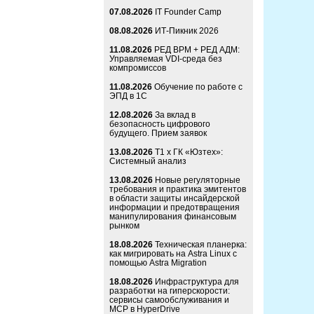
07.08.2026
IT Founder Camp
08.08.2026
ИТ-Пикник 2026
11.08.2026
РЕД ВРМ + РЕД АДМ:
Управляемая VDI-среда без
компромиссов
11.08.2026
Обучение по работе с
ЭПД в 1С
12.08.2026
За вклад в
безопасность цифрового
будущего. Прием заявок
13.08.2026
Т1 x ГК «Юзтех»:
Системный анализ
13.08.2026
Новые регуляторные
требования и практика эмитентов
в области защиты инсайдерской
информации и предотвращения
манипулирования финансовым
рынком
18.08.2026
Техническая планерка:
как мигрировать на Astra Linux с
помощью Astra Migration
18.08.2026
Инфраструктура для
разработки на гиперскорости:
сервисы самообслуживания и
MCP в HyperDrive