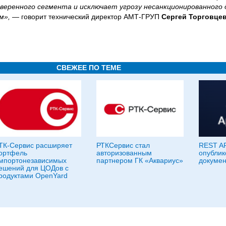
веренного сегмента и исключает угрозу несанкционированного 
ым», —
говорит технический директор АМТ-ГРУП
Сергей Торговце
СВЕЖЕЕ ПО ТЕМЕ
ТК-Сервис расширяет
РТКСервис стал
REST AP
ортфель
авторизованным
опублик
мпортонезависимых
партнером ГК «Аквариус»
докумен
ешений для ЦОДов с
родуктами OpenYard