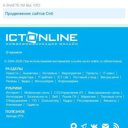
А ЗНАЕТЕ ЛИ ВЫ, ЧТО:
Продвижение сайтов Спб
О проекте
© 2004-2026 При использовании материалов ссылка на ict-online.ru обязательна
РАЗДЕЛЫ
Новости
Аналитика
Интервью
Мероприятия
Проекты
IT класс
Колонка редактора
IT рейтинг
ICT Life
Тестовый стенд
Фигура речи
Релизы
Видео
Фотогалерея
Инфографика
РУБРИКИ
Интернет
Мобильная связь
CIO/Управление ИТ
Фиксированная связь
Интеграция
Безопасность
Веб
Рынок ПК
Маркетинг
Торговые сети
Оборудование
ПО
Outsourcing
Кадры
Регулирование
Финансы
Инновации
Гаджеты
ПОЛЕЗНОЕ
Аренда VPS