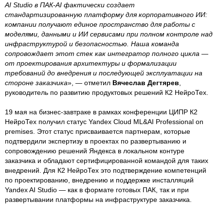
AI Studio в ПАК-AI фактически создает
стандартизированную платформу для корпоративного ИИ:
компании получают единое пространство для работы с
моделями, данными и ИИ сервисами при полном контроле над
инфраструктурой и безопасностью. Наша команда
сопровождает этот стек как интегратор полного цикла —
от проектирования архитектуры и формализации
требований до внедрения и последующей эксплуатации на
стороне заказчика
», — отметил
Вячеслав Дегтярев
,
руководитель по развитию продуктовых решений К2 НейроТех.
19 мая на бизнес-завтраке в рамках конференции ЦИПР К2
НейроТех получил статус Yandex Cloud ML&AI Professional on
premises. Этот статус присваивается партнерам, которые
подтвердили экспертизу в проектах по развертыванию и
сопровождению решений Яндекса в локальном контуре
заказчика и обладают сертифицированной командой для таких
внедрений. Для К2 НейроТех это подтверждение компетенций
по проектированию, внедрению и поддержке инсталляций
Yandex AI Studio — как в формате готовых ПАК, так и при
развертывании платформы на инфраструктуре заказчика.