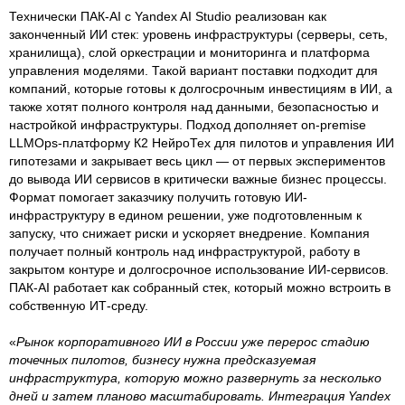
Технически ПАК-AI с Yandex AI Studio реализован как
законченный ИИ стек: уровень инфраструктуры (серверы, сеть,
хранилища), слой оркестрации и мониторинга и платформа
управления моделями. Такой вариант поставки подходит для
компаний, которые готовы к долгосрочным инвестициям в ИИ, а
также хотят полного контроля над данными, безопасностью и
настройкой инфраструктуры. Подход дополняет on-premise
LLMOps-платформу К2 НейроТех для пилотов и управления ИИ
гипотезами и закрывает весь цикл — от первых экспериментов
до вывода ИИ сервисов в критически важные бизнес процессы.
Формат помогает заказчику получить готовую ИИ-
инфраструктуру в едином решении, уже подготовленным к
запуску, что снижает риски и ускоряет внедрение. Компания
получает полный контроль над инфраструктурой, работу в
закрытом контуре и долгосрочное использование ИИ-сервисов.
ПАК-AI работает как собранный стек, который можно встроить в
собственную ИТ-среду.
«
Рынок корпоративного ИИ в России уже перерос стадию
точечных пилотов, бизнесу нужна предсказуемая
инфраструктура, которую можно развернуть за несколько
дней и затем планово масштабировать. Интеграция Yandex