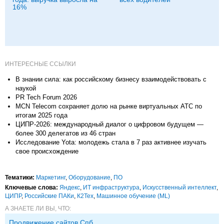
16%
ИНТЕРЕСНЫЕ ССЫЛКИ
В знании сила: как российскому бизнесу взаимодействовать с
наукой
PR Tech Forum 2026
MCN Telecom сохраняет долю на рынке виртуальных АТС по
итогам 2025 года
ЦИПР-2026: международный диалог о цифровом будущем —
более 300 делегатов из 46 стран
Исследование Yota: молодежь стала в 7 раз активнее изучать
свое происхождение
Тематики:
Маркетинг
,
Оборудование
,
ПО
Ключевые слова:
Яндекс
,
ИТ инфраструктура
,
Искусственный интеллект
,
ЦИПР
,
Российские ПАКи
,
К2Тех
,
Машинное обучение (ML)
А ЗНАЕТЕ ЛИ ВЫ, ЧТО:
Продвижение сайтов Спб